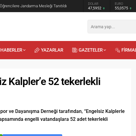
GRAM ALTIN
DOLAR
EURO
 Öğrencilere Jandarma Mesleği Tanıtıldı
6.520,79
47,5952
55,0575
HABERLER
YAZARLAR
GAZETELER
FİRMA
z Kalpler’e 52 tekerlekli
Recep
Kayalı
por ve Dayanışma Derneği tarafından, “Engelsiz Kalplerle
29.04.2026 - 12:23
kapsamında engelli vatandaşlara 52 adet tekerlekli
Duyularla mı, Duygularla mı