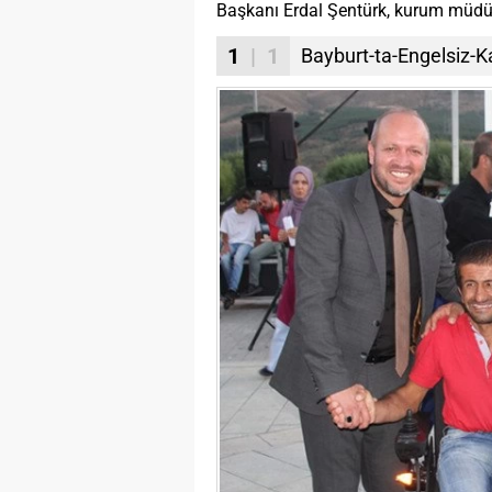
Başkanı Erdal Şentürk, kurum müdürler
1
| 1
Bayburt-ta-Engelsiz-K