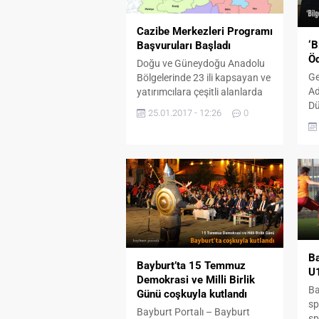
Cazibe Merkezleri Programı
‘B
Başvuruları Başladı
Öd
Doğu ve Güneydoğu Anadolu
Ge
Bölgelerinde 23 ili kapsayan ve
Ad
yatırımcılara çeşitli alanlarda
Dü
ve sektörlerde uzun vadeli
25.01.2017 - 12:26
0
Ed
destekler sağlanacak. işte
Ko
detaylar...
Ed
Öd
Şe
Öd
ta
Öd
Ha
Pr
Ba
Bayburt’ta 15 Temmuz
U1
Demokrasi ve Milli Birlik
Ba
Günü coşkuyla kutlandı
sp
Bayburt Portalı – Bayburt
sp