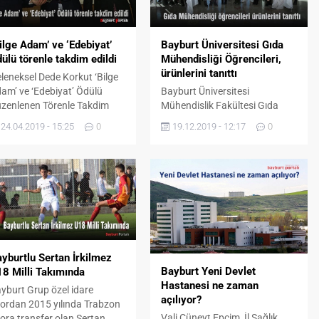
ilge Adam’ ve ‘Edebiyat’
Bayburt Üniversitesi Gıda
ülü törenle takdim edildi
Mühendisliği Öğrencileri,
ürünlerini tanıttı
leneksel Dede Korkut ‘Bilge
am’ ve ‘Edebiyat’ Ödülü
Bayburt Üniversitesi
zenlenen Törenle Takdim
Mühendislik Fakültesi Gıda
ildi 4. Geleneksel Dede
Mühendisliği Bölümü
24.04.2019 - 15:25
0
19.12.2019 - 12:17
0
rkut Bilim, Kültür, Sanat ve
dördüncü sınıf öğrencileri,
ebiyat Ödülleri ‘Bilge Adam’
Proses Uygulamaları Dersi
ülü Kamu Başdenetçisi
kapsamında geliştirdikleri yeni
ref Malkoç’a, ‘Edebiyat’
ürünlerin tanıtımını “8. Yürge
ülü ise Hayati İnanç’a
Pazari Etkinliği”nde yaptı. Bir
kdim edildi. ‘Bilge Adam’
Gıda Mühendisinin AR-GE
ülünü ve Beratını Vali Ali
biriminde çalışırken hangi
mza Pehlivan ile Rektör
bilgilere sahip olması gerektiği
of. Dr. Selçuk...
düşünülerek, o doğrultuda
yburtlu Sertan İrkilmez
sektöre yönelik katkılarının
Bayburt Yeni Devlet
8 Milli Takımında
sağlanması amacıyla
Hastanesi ne zaman
yburt Grup özel idare
düzenlenen etkinlik
açılıyor?
ordan 2015 yılında Trabzon
programına akademisyen ve
Vali Cüneyt Epcim, İl Sağlık
ora transfer olan Sertan