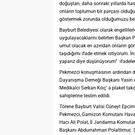
doğuştan, daha sonraki yıllarda hast
onların toplumun bir parçası olduğun
göstermek zorunda olduğumuzu beli
Bayburt Belediyesi olarak engellilerl
uygulayacaklarını belirten Başkan P
umut olacak en azından onların gö
taşıdığımı ifade etmek istiyorum. İn
yaparız diye düşünüyorum” ifadeleri
Pekmezci konuşmasının ardından duy
Dayanışma Derneği Başkanı Yasin Ay
Medikalci Serkan Kılıç’ a plaket tak
sahiplerine teslim edildi.
Törene Bayburt Valisi Cüneyt Epcim,
Pekmezci, Garnizon Komutanı Hava 
Hacı Ali Polat, İl Jandarma Komutan
Başkanı Abdurrahman Polattimur,