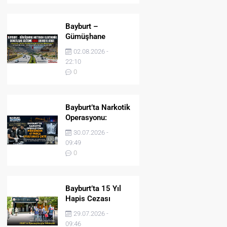
Bayburt –
Gümüşhane
Hattında Elektronik
02.08.2026 -
Denetleme Sistemi
22:10
(EDS) Devreye Girdi
0
Bayburt’ta Narkotik
Operasyonu:
Midesinden 47
30.07.2026 -
Parça Uyuşturucu
09:49
Çıktı!
0
Bayburt’ta 15 Yıl
Hapis Cezası
Bulunan Şahıs
29.07.2026 -
JASAT’ın
09:46