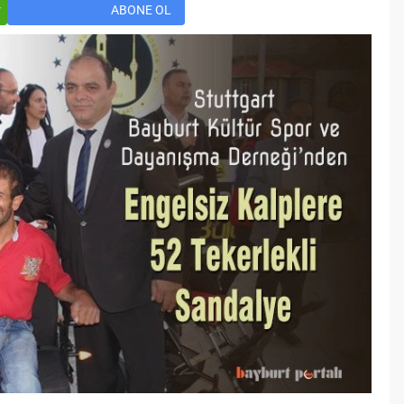
Öğreniriz?
r
ABONE OL
Öğrenme, istisnasız tüm
toplumların gelişiminde ve
değişiminde geniş yer etmiş
hayati öneme sahip bir olgu
olarak tarih boyunca konu olmuş
temel bir insan işlevidir.
Öğrenme eğitim bilimcilerce
kişinin çevresi ile etkileşimi
sonucunda meydana gelen kalıcı
izli bilişsel, duyuşsal ve
davranışsal...