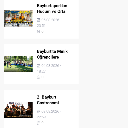
Bayburtspor’dan
Hücum ve Orta
Sahaya İki Önemli
05.08.2026 -
Takviye
20:51
0
Bayburt’ta Minik
Öğrencilere
Jandarma Mesleği
04.08.2026 -
Tanıtıldı
18:27
0
2. Bayburt
Gastronomi
Festivali BAYDER
02.08.2026 -
Müzik Korosu
22:59
Konseriyle Final
0
Yaptı