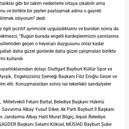
alıklar gibi bir takım nedenlerle ortaya çıkabilir ama
u ve birlikte bir şeyleri paylaşmak adına o gayreti
rtmek istiyorum” dedi.
e ilgili pozitif ayrımcılık uyguladıklarını ve bundan sonra da
ekmezci, “Bugün burada engelli kardeşlerimizin yarınlarına
nüllerinden geçen o heyecan duygusunu onlar kadar
şallah daha güzel günlerde daha güzel çalışmaları birlikte
ni kullandı.
arlılıklarından dolayı Stuttgart Bayburt Kültür Spor ve
ışık, Engelsizsiniz Derneği Başkanı Filiz Eroğlu Gezer ve
dim etti. Konuşmalardan sonra ise tekerlekli sandalyeler
 Milletvekili Fetani Battal, Belediye Başkanı Hükmü
Savunma Albay Yusuf Diker, Ak Parti Bayburt İl Başkanı
ı Jandarma Albay Halil Murat Bilgiç, Arpalı Belediye
 ŞAGDER Başkanı Selami Köksal, MÜSİAD Bayburt Şube