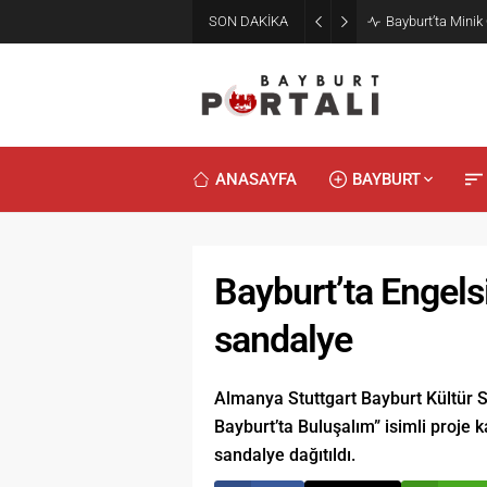
SON DAKİKA
Bayburt’ta Minik
ANASAYFA
BAYBURT
Bayburt’ta Engelsi
sandalye
Almanya Stuttgart Bayburt Kültür S
Bayburt’ta Buluşalım” isimli proje 
sandalye dağıtıldı.