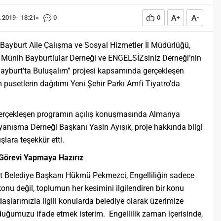
A
A
.2019 - 13:21
0
0
+
-
, Bayburt Aile Çalışma ve Sosyal Hizmetler İl Müdürlüğü,
 Münih Bayburtlular Derneği ve ENGELSİZsiniz Derneği’nin
Bayburt’ta Buluşalım” projesi kapsamında gerçekleşen
 pusetlerin dağıtımı Yeni Şehir Parkı Amfi Tiyatro’da
gerçekleşen programın açılış konuşmasında Almanya
yanışma Derneği Başkanı Yasin Ayışık, proje hakkında bilgi
lara teşekkür etti.
 Görevi Yapmaya Hazırız
 Belediye Başkanı Hükmü Pekmezci, Engelliliğin sadece
 konu değil, toplumun her kesimini ilgilendiren bir konu
aşlarımızla ilgili konularda belediye olarak üzerimize
duğumuzu ifade etmek isterim. Engellilik zaman içerisinde,