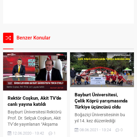
Benzer Konular
Bayburt Üniversitesi,
Rektör Coşkun, Akit TV’de
Çelik Köprü yarışmasında
canlı yayına katıldı
Türkiye üçüncüsü oldu
Bayburt Üniversitesi Rektörü
Boğaziçi Üniversitesinin bu
Prof. Dr. Selçuk Coşkun, Akit
yıl 14. kez düzenlediği
TV’de yayınlanan “Akşama
Uluslararası Çelik Köprü
08.06.2021 - 13:24
0
Doğru” programına konuk
Yarışması’nda, Bayburt
12.06.2020 - 13:42
1
oldu. Bayburt Üniversitesi