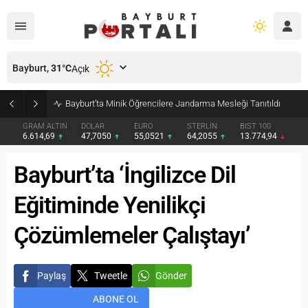
Bayburt,
31
°C
Açık
Bayburt’ta Minik Öğrencilere Jandarma Mesleği Tanıtıldı
GRAM ALTIN
DOLAR
EURO
STERLİN
BIST 100
6.614,69
47,7050
55,0521
64,2055
13.774,94
Bayburt’ta ‘İngilizce Dil
Eğitiminde Yenilikçi
Çözümlemeler Çalıştayı’
Paylaş
Tweetle
Gönder
ABONE OL