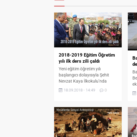
2018-2019 Eğitim Öğretim
Ba
yılı ilk ders zili çaldı
de
Yeni eğitim öğretim yılı
Ba
başlangıcı dolayısıyla Şehit
Be
Nevzat Kaya İlkokulu’nda
ek
tören düzenlendi. Saygı duruşu
18.09.2018 - 14:49
0
no
ve İstiklal Marşının
ni
okunmasıyla başlayan tören
di
günün anlamına yönelik
de
konuşmalarla devam etti. Vali
Va
Ali Hamza Pehlivan yaptığı
gü
konuşmada 2018-2019 Eğitim
üz
Öğretim yılını yeni heyecan ve
Za
tazelenen beklentilerle