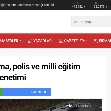
GRAM ALTIN
DOLAR
EURO
 Öğrencilere Jandarma Mesleği Tanıtıldı
6.520,79
47,5952
55,0575
HABERLER
YAZARLAR
GAZETELER
FİRMA
a, polis ve milli eğitim
denetimi
Recep
Kayalı
29.04.2026 - 12:23
r
ABONE OL
Duyularla mı, Duygularla mı