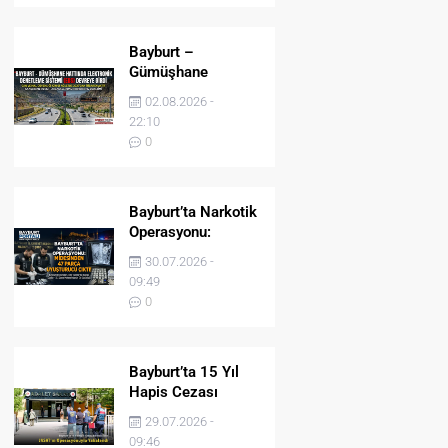
Bayburt –
Gümüşhane
Hattında Elektronik
02.08.2026 -
Denetleme Sistemi
22:10
(EDS) Devreye Girdi
0
Bayburt’ta Narkotik
Operasyonu:
Midesinden 47
30.07.2026 -
Parça Uyuşturucu
09:49
Çıktı!
0
Bayburt’ta 15 Yıl
Hapis Cezası
Bulunan Şahıs
29.07.2026 -
JASAT’ın
09:46