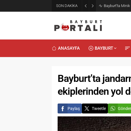
SON DAKİKA
Bayburt’ta Minik
ANASAYFA
BAYBURT
Bayburt’ta jandarm
ekiplerinden yol 
Paylaş
Tweetle
Gönde