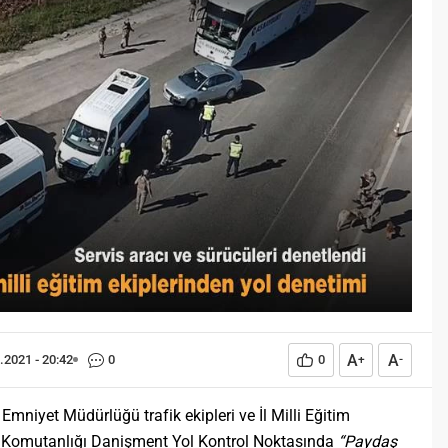
Öğreniriz?
Öğrenme, istisnasız tüm
toplumların gelişiminde ve
değişiminde geniş yer etmiş
hayati öneme sahip bir olgu
olarak tarih boyunca konu olmuş
temel bir insan işlevidir.
Öğrenme eğitim bilimcilerce
kişinin çevresi ile etkileşimi
sonucunda meydana gelen kalıcı
izli bilişsel, duyuşsal ve
davranışsal...
A
A
.2021 - 20:42
0
0
+
-
Emniyet Müdürlüğü trafik ekipleri ve İl Milli Eğitim
a Komutanlığı Danişment Yol Kontrol Noktasında
“Paydaş