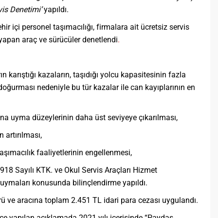
vis Denetimi’
yapıldı.
r içi personel taşımacılığı, firmalara ait ücretsiz servis
 yapan araç ve sürücüler denetlendi
.
n karıştığı kazaların, taşıdığı yolcu kapasitesinin fazla
oğurması nedeniyle bu tür kazalar ile can kayıplarının en
rına uyma düzeylerinin daha üst seviyeye çıkarılması,
 artırılması,
aşımacılık faaliyetlerinin engellenmesi,
2918 Sayılı KTK. ve Okul Servis Araçları Hizmet
 uymaları konusunda bilinçlendirme yapıldı.
ü ve aracına toplam 2.451 TL idari para cezası uygulandı.
nce yapılan açıklamada 2021 yılı içerisinde “Paydaş