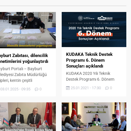
KUDAKA Teknik Destek
yburt Zabıtası, dilencilik
Programı 6. Dönem
netimlerini yoğunlaştırdı
Sonuçları açıklandı
yburt Portalı – Bayburt
KUDAKA 2020 Yılı Teknik
lediyesi Zabıta Müdürlüğü
Destek Programı 6. Dönem
ipleri, kentin çeşitli
Sonuçları açıklandı. 2020 Yılı
ktalarında vatandaşların iyi
25.01.2021 - 17:30
0
03.01.2025 - 09:35
0
Teknik Destek Programı Kasım-
yetlerini istismar ederek
Aralık dönemi başvuruları
lencilik yapanlara karşı
değerlendirme süreci Kalkınma
netimlerine devam ediyor.
Ajansları Proje ve Faaliyet
tandaşların kentte huzur ve
Destekleme Yönetmeliği
ven ortamını sağlamak
hükümleri uyarınca
ere denetimlerini sürdüren
tamamlanarak, teknik destek
bıta Müdürlüğü ekipleri