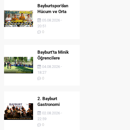
Bayburtspor’dan
Hücum ve Orta
Sahaya İki Önemli
05.08.2026 -
Takviye
20:51
0
Bayburt’ta Minik
Öğrencilere
Jandarma Mesleği
04.08.2026 -
Tanıtıldı
18:27
0
2. Bayburt
Gastronomi
Festivali BAYDER
02.08.2026 -
Müzik Korosu
22:59
Konseriyle Final
0
Yaptı