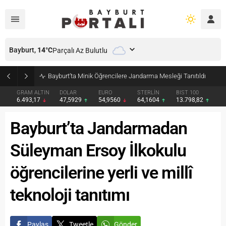
Bayburt,
14
°C
Parçalı Az Bulutlu
Bayburt’ta Minik Öğrencilere Jandarma Mesleği Tanıtıldı
GRAM ALTIN
DOLAR
EURO
STERLİN
BIST 100
6.493,17
47,5929
54,9560
64,1604
13.798,82
Bayburt’ta Jandarmadan
Süleyman Ersoy İlkokulu
öğrencilerine yerli ve millî
teknoloji tanıtımı
Paylaş
Tweetle
Gönder