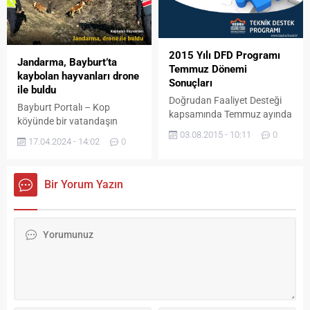
ile halk kültürü
Sakaryaspor ilk yarıyı 1-0
araştırmacıları bugüne kadar
önde kapattı. Maçın ikinci
38 ilde 278 masal derledi. Bu
yarısına daha istekli
kapsamda Dede Korkut
başlayan Bayburt Özle
2015 Yılı DFD Programı
hikayelerinin dilden dile
Jandarma, Bayburt’ta
İdarespor, karşılaşmanın
Temmuz Dönemi
dolaştığı Bayburt’ta da
kaybolan hayvanları drone
81.dakikasında Uğur Türk’ün
Sonuçları
masal derleme çalışmaları
ile buldu
kafa vuruşuyla...
gerçekleştirilecek....
Doğrudan Faaliyet Desteği
Bayburt Portalı – Kop
kapsamında Temmuz ayında
köyünde bir vatandaşın
destek almaya hak kazanan
03.08.2015 - 10:11
0
kaybolan büyükbaş
projeler belirlenmiştir.
17.04.2024 - 14:02
0
hayvanları, Jandarma
Doğrudan Faaliyet Desteği
tarafından bulundu. Bayburt
mevzuata uygun olarak,
merkeze bağlı Kop köyünde
ulusal plan ve programlar
Bir Yorum Yazın
ikamet eden bir vatandaş,
çerçevesinde bölgesel
kaybolan dört büyükbaş
gelişme planları ve
hayvanını tüm aramalara
programların uygulama
rağmen bulamaması üzerine
kapasitesini geliştirmeye ve
yardım istedi. Köye gelen
yerel ve bölgesel kalkınmaya
Jandarma ekipleri, 3. günün
katkı sağlamaya yönelik
sonunda (17.04.2024)
stratejik araştırma, planlama
kaybolan hayvanları Kop
ve fizibilite çalışmalarına mali
Dağı eteklerinde buldu.
destek sağlamayı