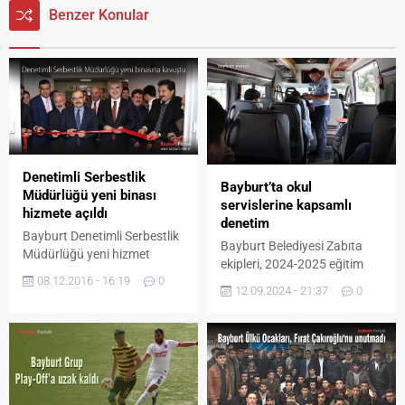
Benzer Konular
Denetimli Serbestlik
Bayburt’ta okul
Müdürlüğü yeni binası
servislerine kapsamlı
hizmete açıldı
denetim
Bayburt Denetimli Serbestlik
Bayburt Belediyesi Zabıta
Müdürlüğü yeni hizmet
ekipleri, 2024-2025 eğitim
binası düzenlenen törenler
08.12.2016 - 16:19
0
öğretim yılının başlamasıyla
hizmete açıldı. Vali Nihat
12.09.2024 - 21:37
0
birlikte okul servis araçlarına
Üçyıldız Caddesi üzerinde
yönelik kapsamlı bir denetim
bulunan özel idare hizmet
gerçekleştirdi.
binası 1’inci katında
gerçekleştirilen törene Vali
İsmail Ustaoğlu, Belediye
Başkanı Mete Memiş,