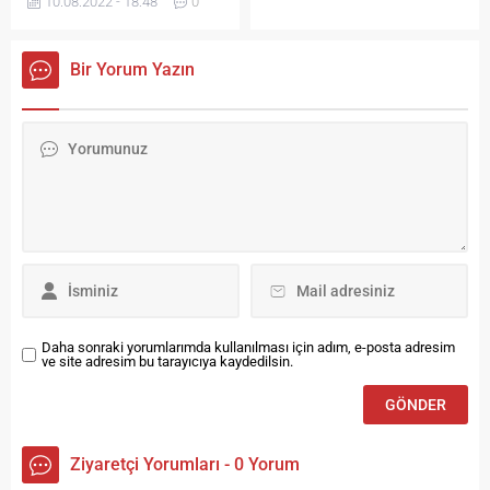
Hadisçiler İhtisas Toplantısı
10.08.2022 - 18:48
0
en başarılı projelerinin
ve Ülkemizdeki Hadis
belirlendiği 2022 Yılı Kent
Çalışmalarının
Başkan Ödülleri kapsamında
Evrenselleştirilmesi Çalıştayı
Bir Yorum Yazın
Bayburt Belediyesi
ve Ekmelüddin Baberti’nin
tarafından yapımına devam
Hadisçiliği Sempozyumu”
edilen “Bamsı Beyrek Seyir
düzenlenecek. 08-09 Ekim
Terası ve Zıplayn Projesi” il
2015 tarihlerinde
belediyeleri bazında kentsel
düzenlenecek çalıştayın ilk
tasarım kategorisinde ödül
günündeki sempozyumun ilk
almaya hak kazandı.
oturumunda Bayburtlu Alim
Geçtiğimiz yıl da Veli
Ekmeleddin Bâbertî’nin
Şaban...
kimliği, kişiliği, fıkıhçılığı ve
kelamcılığı konuşulacak.
Sempozyumun ikinci
oturumunda ise Ekmeleddin
Daha sonraki yorumlarımda kullanılması için adım, e-posta adresim
Bâbertî’nin hadisçiliği
ve site adresim bu tarayıcıya kaydedilsin.
masaya yatırılacak....
Ziyaretçi Yorumları - 0 Yorum