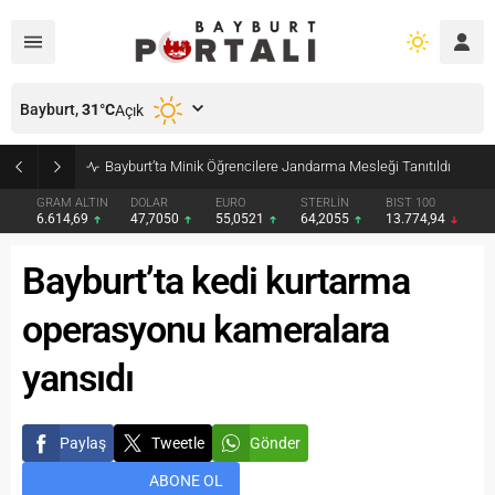
Bayburt,
31
°C
Açık
Bayburt’ta Minik Öğrencilere Jandarma Mesleği Tanıtıldı
GRAM ALTIN
DOLAR
EURO
STERLİN
BIST 100
6.614,69
47,7050
55,0521
64,2055
13.774,94
Bayburt’ta kedi kurtarma
operasyonu kameralara
yansıdı
Paylaş
Tweetle
Gönder
ABONE OL