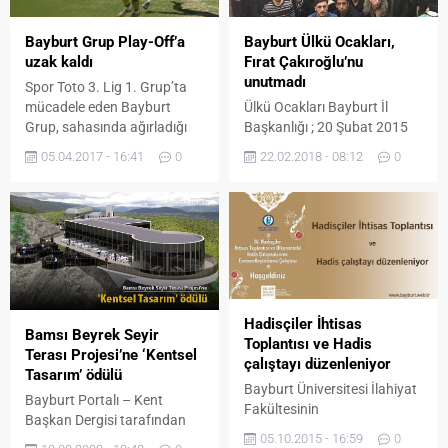
Garnizon Komutanı
Jandarma Albay İbrahim
Bayburt Grup Play-Off’a
Bayburt Ülkü Ocakları,
Ayhan Vural, Cumhuriyet
uzak kaldı
Fırat Çakıroğlu’nu
Başsavcısı Hasan Uğurlu,
unutmadı
Spor Toto 3. Lig 1. Grup’ta
Gümüşhane Cumhuriyet
mücadele eden Bayburt
Ülkü Ocakları Bayburt İl
Başsavcısı Bozan Çevik,
Grup, sahasında ağırladığı
Başkanlığı ; 20 Şubat 2015
Bayburt Adalet...
Lig Lideri Sancaktepe Bld.
tarihinde, Ege
05.04.2017 - 16:41
0
22.02.2018 - 08:12
0
Spor karşısında 1’er puanı
Üniversitesinde, bölücü
paylaşan taraf oldu.
hainler tarafından şehit
edilen Fırat Yılmaz
Çakıroğlunu, şehadetinin
3.Yıldönümünde
gerçekleştirmiş olduğu bir
dizi etkinlikle andı. Fırat
Yılmaz Çakıroğlu adına ilk
Hadisçiler İhtisas
etkinlik ; Türk Dünyası Parkı
Bamsı Beyrek Seyir
Toplantısı ve Hadis
ve Bayburt Üniversitesi Dede
Terası Projesi’ne ‘Kentsel
çalıştayı düzenleniyor
Korkut Kampüsünde,
Tasarım’ ödülü
Çakıroğlunun yaşamından
Bayburt Üniversitesi İlahiyat
Bayburt Portalı – Kent
kareler içeren Resim
Fakültesinin
Başkan Dergisi tarafından
Sergilerinin...
organizasyonuyla “IV.
05.10.2015 - 16:59
0
her yıl halk oylamasıyla yılın