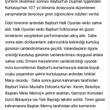
Şiirlerin okunması sonrası Bayburt’un Düşman İşgalinden
Kurtuluşu’nun 107. yıl dönümü dolayısıyla düzenlenen
yarışmalarda dereceye giren öğrencilere ödülleri verildi.
Ödül töreninin ardından Bayburt Halk Oyunları ekibi sahne
aldı. Halk Oyunları ekibi Bayburt folklorunun en güzel
örneklerini sergilerken performansları alkış aldı. Daha
sonra alanı dolduranların sabırsızlıkla beklediği kurtuluş
gününün canlandırılmasına geçildi. Vatandaşların ilgiyle
izlediği kurutuluş gününün canlandırılması duygusal anlara
sahne oldu. Ermeni mezaliminin canlandırıldığı oyunda
milis kuvvetlerinin Bayburt’u kurtarmasıyla alanda büyük
coşku yaşanırken şehrin kurtuluşunun ardından İstiklal
Marşı okundu. Daha sonra günün kahramanı tarafından
Bayburt Valisi Mustafa Eldivan’a Kur’an- Kerim, Belediye
Başkanı Mete Memiş’e şehrin anahtarı, Garnizon Komutanı
Gürol Akkaya’ya ise Türk Bayrağı takdim edildi. Tören günün
kahramanına Başkan Memiş tarafından altın kemerinin