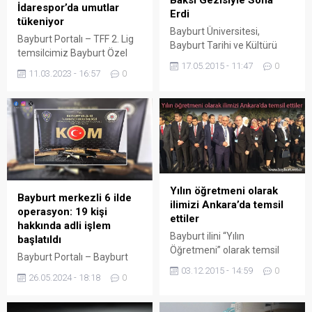
Baksı Gezisiyle Sona
İdarespor’da umutlar
Erdi
tükeniyor
Bayburt Üniversitesi,
Bayburt Portalı – TFF 2. Lig
Bayburt Tarihi ve Kültürü
temsilcimiz Bayburt Özel
Uygulama ve Araştırma
17.05.2015 - 11:47
0
İdarespor, evinde ağırladığı
Merkezi tarafından
11.03.2023 - 16:57
0
Şanlıurfaspor’a mağlup
düzenlenen ‘Geçmişten
oldu. Gençosman
Günümüze Türk-Ermeni
Stadyumu’nda saat 14.00’te
İlişkileri Uluslararası
başlayan karşılaşmayı
Sempozyumu’ geziyle sona
Süleyman Soyutürk,
erdi Faydalı ve ufuk açıcı
Oğuzhan Yiğit Karpuz,
tebliğler sunan
Bedirhan Soydemir hakem
akademisyenler, Bayburt’a
üçlüsü yönetti.
45 kilometre uzaklıktaki
Yılın öğretmeni olarak
Karşılaşmanın ilk devresi
Bayburt merkezli 6 ilde
Bayraktar köyünde bulunan
ilimizi Ankara’da temsil
daha çok rakip
operasyon: 19 kişi
Baksı Müzesi’ni gezdi.
ettiler
Şanlıurfaspor’un
hakkında adli işlem
Müzeye gelen
kontrolünde geçti. Saha
Bayburt ilini “Yılın
başlatıldı
akademisyenleri Baksı
zemininin de etkisiyle
Öğretmeni” olarak temsil
Müzesi Kurucusu Prof. Dr.
Bayburt Portalı – Bayburt
Bayburt Özel İdarespor’da
etmeye Alper HANCI ve
Hüsamettin Koçan karşıladı.
03.12.2015 - 14:59
0
merkezli 6 ilde
21. dakikada sakatlık
Turgut Şahin seçildi. 24
26.05.2024 - 18:18
0
Müze...
gerçekleştirilen silah
geçiren...
Kasım 2014 Salı günü diğer
kaçakçılığı operasyonunda
illerin temsilcileri ile birlikte