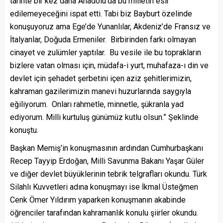
tarihte bir kez daha Anadolu’da bu milletin esir
edilemeyeceğini ispat etti. Tabi biz Bayburt özelinde
konuşuyoruz ama Ege’de Yunanlılar, Akdeniz’de Fransız ve
İtalyanlar, Doğuda Ermeniler. Birbirinden farkı olmayan
cinayet ve zulümler yaptılar. Bu vesile ile bu toprakların
bizlere vatan olması için, müdafa-i yurt, muhafaza-ı din ve
devlet için şehadet şerbetini içen aziz şehitlerimizin,
kahraman gazilerimizin manevi huzurlarında saygıyla
eğiliyorum. Onları rahmetle, minnetle, şükranla yad
ediyorum. Milli kurtuluş günümüz kutlu olsun.” Şeklinde
konuştu.
Başkan Memiş’in konuşmasının ardından Cumhurbaşkanı
Recep Tayyip Erdoğan, Milli Savunma Bakanı Yaşar Güler
ve diğer devlet büyüklerinin tebrik telgrafları okundu. Türk
Silahlı Kuvvetleri adına konuşmayı ise İkmal Üsteğmen
Cenk Ömer Yıldırım yaparken konuşmanın akabinde
öğrenciler tarafından kahramanlık konulu şiirler okundu.