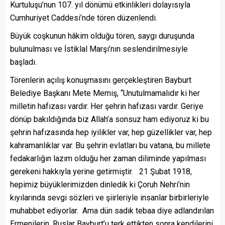
Kurtuluşu’nun 107. yıl dönümü etkinlikleri dolayısıyla
Cumhuriyet Caddesi’nde tören düzenlendi.
Büyük coşkunun hâkim olduğu tören, saygı duruşunda
bulunulması ve İstiklal Marşı’nın seslendirilmesiyle
başladı.
Törenlerin açılış konuşmasını gerçekleştiren Bayburt
Belediye Başkanı Mete Memiş, “Unutulmamalıdır ki her
milletin hafızası vardır. Her şehrin hafızası vardır. Geriye
dönüp bakıldığında biz Allah’a sonsuz ham ediyoruz ki bu
şehrin hafızasında hep iyilikler var, hep güzellikler var, hep
kahramanlıklar var. Bu şehrin evlatları bu vatana, bu millete
fedakarlığın lazım olduğu her zaman diliminde yapılması
gerekeni hakkıyla yerine getirmiştir. 21 Şubat 1918,
hepimiz büyüklerimizden dinledik ki Çoruh Nehri’nin
kıyılarında sevgi sözleri ve şiirleriyle insanlar birbirleriyle
muhabbet ediyorlar. Ama dün sadık tebaa diye adlandırılan
Ermenilerin, Ruslar Bayburt’u terk ettikten sonra kendilerini