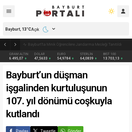
Bayburt,
13
°C
Açık
Bayburt’ta Minik Öğrencilere Jandarma Mesleği Tanıtıldı
GRAM ALTIN
DOLAR
EURO
STERLİN
BIST 100
6.495,07
47,5633
54,9784
64,0839
13.703,13
Bayburt’un düşman
işgalinden kurtuluşunun
107. yıl dönümü coşkuyla
kutlandı
Paylaş
Tweetle
Gönder