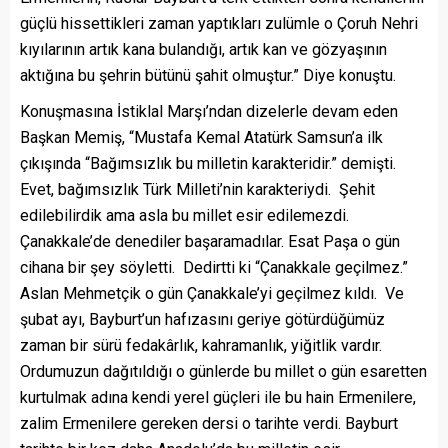
güçlü hissettikleri zaman yaptıkları zulümle o Çoruh Nehri
kıyılarının artık kana bulandığı, artık kan ve gözyaşının
aktığına bu şehrin bütünü şahit olmuştur.” Diye konuştu.
Konuşmasına İstiklal Marşı’ndan dizelerle devam eden
Başkan Memiş, “Mustafa Kemal Atatürk Samsun’a ilk
çıkışında “Bağımsızlık bu milletin karakteridir.” demişti.
Evet, bağımsızlık Türk Milleti’nin karakteriydi. Şehit
edilebilirdik ama asla bu millet esir edilemezdi.
Çanakkale’de denediler başaramadılar. Esat Paşa o gün
cihana bir şey söyletti. Dedirtti ki “Çanakkale geçilmez.”
Aslan Mehmetçik o gün Çanakkale’yi geçilmez kıldı. Ve
şubat ayı, Bayburt’un hafızasını geriye götürdüğümüz
zaman bir sürü fedakârlık, kahramanlık, yiğitlik vardır.
Ordumuzun dağıtıldığı o günlerde bu millet o gün esaretten
kurtulmak adına kendi yerel güçleri ile bu hain Ermenilere,
zalim Ermenilere gereken dersi o tarihte verdi. Bayburt