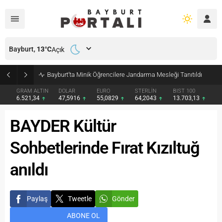
Bayburt,
13
°C
Açık
Bayburt’ta Minik Öğrencilere Jandarma Mesleği Tanıtıldı
GRAM ALTIN
DOLAR
EURO
STERLİN
BIST 100
6.521,34
47,5916
55,0829
64,2043
13.703,13
BAYDER Kültür
Sohbetlerinde Fırat Kızıltuğ
anıldı
Paylaş
Tweetle
Gönder
ABONE OL