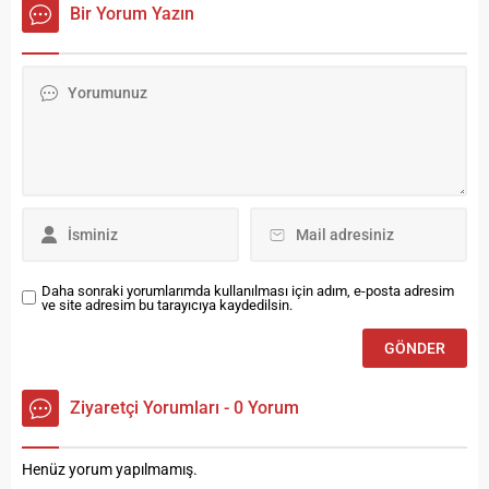
kaç konut satıldı? işte
güzel bir haber geldi. Türkiye
Bir Yorum Yazın
detaylar… Türkiye genelinde
İstatistik Kurumu (TÜİK) ve
Mart ayında 105 bin 394
Sinema Genel
konut satıldı Türkiye
Müdürlüğü’nün 2025 yılı
genelinde konut satışları
verilerine göre, Bayburt’taki
Mart ayında bir önceki yılın
sinema salonlarının sayısı 4’e
aynı...
ulaştı. Kentteki kültürel
hayatın canlanması ve
sosyal alanların artması
açısından büyük önem
taşıyan bu gelişme,...
Daha sonraki yorumlarımda kullanılması için adım, e-posta adresim
ve site adresim bu tarayıcıya kaydedilsin.
Ziyaretçi Yorumları - 0 Yorum
Henüz yorum yapılmamış.