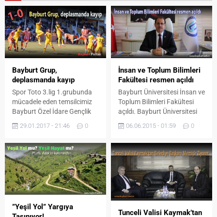
Bayburt Grup,
İnsan ve Toplum Bilimleri
deplasmanda kayıp
Fakültesi resmen açıldı
Spor Toto 3.lig 1.grubunda
Bayburt Üniversitesi İnsan ve
mücadele eden temsilcimiz
Toplum Bilimleri Fakültesi
Bayburt Özel İdare Gençlik
açıldı. Bayburt Üniversitesi
Ve Spor deplasmanda Erzin
İnsan ve Toplum Bilimleri
29.01.2017 - 21:46
0
06.06.2015 - 01:59
0
Belediye Spor ile karşılaştı.
Fakültesi, 05 Haziran 2015
Cuma 29377 sayılı Resmi
Gazete’de yayınlanan
Cumhurbaşkanı Recep
Tayyip Erdoğan onaylı
2015/7723 sayılı kararla
resmen açıldı. Konu ile ilgili
bir açıklama yapan Bayburt
”Yeşil Yol” Yargıya
Üniversitesi Rektörü Prof. Dr.
Tunceli Valisi Kaymak’tan
Taşınıyor!