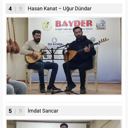
4
| 9
Hasan Kanat – Uğur Dündar
5
| 9
İmdat Sancar