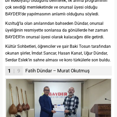
bir edebiyatçı olduğunu belirterek, ilk anma programının
çok sevdiği memleketinde ve onursal üyesi olduğu
BAYDER’de yapılmasının anlamlı olduğunu söyledi.
Kızıltuğ’la olan anılarından bahseden Dündar, onursal
üyeliğinin resmiyette sonlansa da gönüllerde her zaman
BAYDER’in onursal üyesi olarak kalacağını dile getirdi.
Kültür Sohbetleri, öğrenciler ve şair Baki Tosun tarafından
okunan şiirler, İmdat Sancar, Hasan Kanat, Uğur Dündar,
Serdar Eslek’in sahne alması ve koro türkülerle son buldu.
1
| 9
Fatih Dündar – Murat Okutmuş