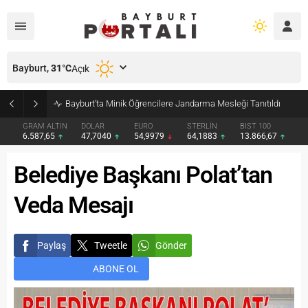
Bayburt,
31
°C
Açık
Bayburt’ta Minik Öğrencilere Jandarma Mesleği Tanıtıldı
GRAM ALTIN
DOLAR
EURO
STERLİN
BIST 100
6.587,65
47,7040
54,9979
64,1883
13.866,67
Belediye Başkanı Polat’tan
Veda Mesajı
Paylaş
Tweetle
Gönder
ABONE OL