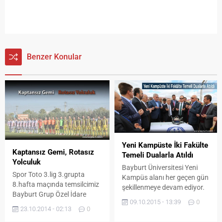
Benzer Konular
Yeni Kampüste İki Fakülte
Kaptansız Gemi, Rotasız
Temeli Dualarla Atıldı
Yolculuk
Bayburt Üniversitesi Yeni
Spor Toto 3.lig 3.grupta
Kampüs alanı her geçen gün
8.hafta maçında temsilcimiz
şekillenmeye devam ediyor.
Bayburt Grup Özel İdare
Bayburt Üniversitesi İlahiyat
09.10.2015 - 13:39
0
Spor,
Fakültesi organizasyonuyla
23.10.2014 - 02:13
0
deplasmanda Orhangazispor
düzenlenen “4. Hadisçiler