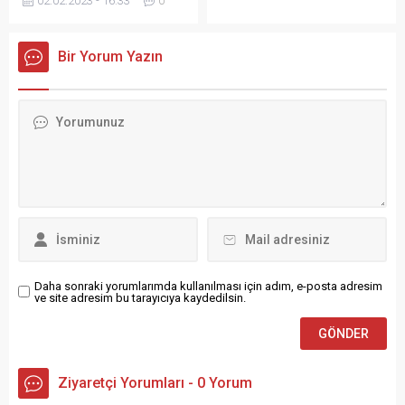
02.02.2023 - 16:33
0
desteğiyle Kaldirik bitkisinin
lokum dağıttı. Haberin detayı
kanserle mücadeleye
fotoğraflarda…
etkisini araştıracak. Sağlık
Bir Yorum Yazın
Bilimleri Fakültesi Beslenme
ve Diyetetik Bölümünden Dr.
Öğr. Üyesi Fatma Cebeci’nin
yürütücülüğünü üstlendiği,
“Kaldirik Bitkisinin
(Trachystemon orientalis L.)
Yenilebilir Kısmından Elde
Edilen Ekstraktın Antikanser
Özelliklerinin Araştırılması”
başlıklı proje, Türkiye Sağlık
Enstitüleri Başkanlığı
(TÜSEB) A Grubu Acil...
Daha sonraki yorumlarımda kullanılması için adım, e-posta adresim
ve site adresim bu tarayıcıya kaydedilsin.
Ziyaretçi Yorumları - 0 Yorum