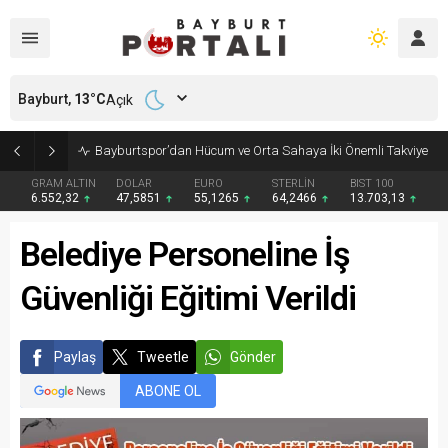
Bayburt,
13
°C
Açık
Bayburt’ta Minik Öğrencilere Jandarma Mesleği Tanıtıldı
GRAM ALTIN
DOLAR
EURO
STERLİN
BIST 100
6.552,32
47,5851
55,1265
64,2466
13.703,13
Belediye Personeline İş
Güvenliği Eğitimi Verildi
Paylaş
Tweetle
Gönder
ABONE OL