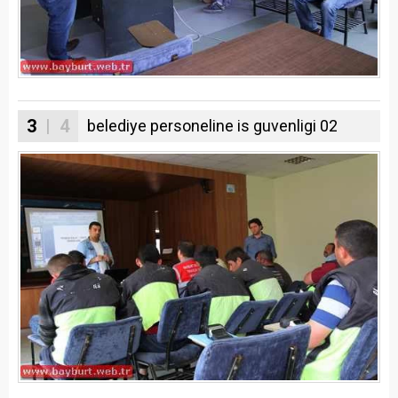
3
| 4
belediye personeline is guvenligi 02