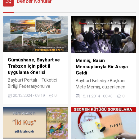
Benzer Konular
Gümüşhane, Bayburt ve
Memiş, Basın
Trabzon için pilot il
Mensuplarıyla Bir Araya
uygulama önerisi
Geldi
Bayburt Portalı – Tüketici
Bayburt Belediye Başkanı
Birliği Federasyonu ve
Mete Memiş, düzenlenen
Tüketici Haklarını Koruma
kahvaltıda, basın
20.12.2024 - 09:19
0
15.11.2014 - 00:43
0
Derneği (TÜHAK), et
mensuplarıyla bir araya
fiyatlarındaki yükselişe karşı
gelerek gündeme ilişkin
radikal bir çözüm önerisi
önemli açıklamalarda
sundu. Gümüşhane, Bayburt
bulundu. Şair Zihni Kent
ve Trabzon illerini pilot il
Ormanı’ndaki belediyeye ait
olarak belirleyerek, bu
bağevinde, Bayburt’ta görev
bölgelerde küçükbaş
yapan yerel ve ulusal basın