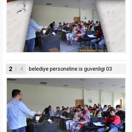
2
| 4
belediye personeline is guvenligi 03