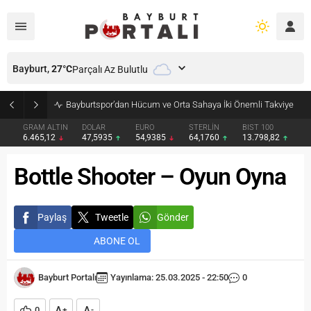
Bayburt,
27
°C
Parçalı Az Bulutlu
Bayburtspor’dan Hücum ve Orta Sahaya İki Önemli Takviye
GRAM ALTIN
DOLAR
EURO
STERLİN
BIST 100
6.465,12
47,5935
54,9385
64,1760
13.798,82
Bottle Shooter – Oyun Oyna
Paylaş
Tweetle
Gönder
ABONE OL
Bayburt Portalı
Yayınlama: 25.03.2025 - 22:50
0
A
A
0
+
-