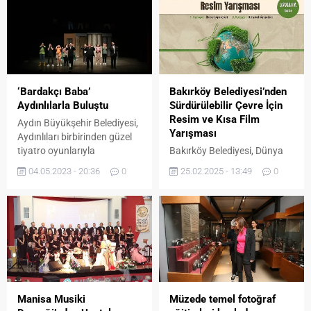
‘Bardakçı Baba’
Bakırköy Belediyesi’nden
Aydınlılarla Buluştu
Sürdürülebilir Çevre İçin
Resim ve Kısa Film
Aydın Büyükşehir Belediyesi,
Yarışması
Aydınlıları birbirinden güzel
tiyatro oyunlarıyla
Bakırköy Belediyesi, Dünya
buluşturmaya devam ediyor.
Çevre Günü etkinlikleri
04.05.2023 - 20:36
0
25.02.2025 - 13:49
0
kapsamında ilçe genelindeki
ilkokul ve ortaokul
öğrencilerine resim, lise ve
üniversite öğrencilerine kısa
film yarışması düzenliyor.
“Geleceğe İz Bırak” temalı
yarışmaların sonucunda
başarı elde eden öğrencilere
ödül verilecek. Çevreyi
Manisa Musiki
Müzede temel fotoğraf
korumaya yönelik