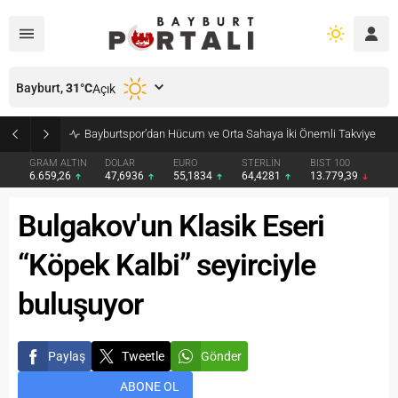
Bayburt,
31
°C
Açık
Bayburt’ta Minik Öğrencilere Jandarma Mesleği Tanıtıldı
GRAM ALTIN
DOLAR
EURO
STERLİN
BIST 100
6.659,26
47,6936
55,1834
64,4281
13.779,39
Bulgakov'un Klasik Eseri
“Köpek Kalbi” seyirciyle
buluşuyor
Paylaş
Tweetle
Gönder
ABONE OL