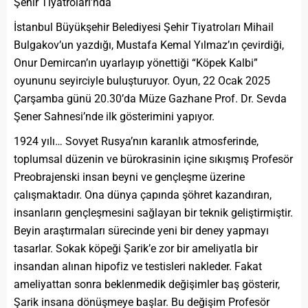
Şehir Tiyatroları’nda
İstanbul Büyükşehir Belediyesi Şehir Tiyatroları Mihail
Bulgakov’un yazdığı, Mustafa Kemal Yılmaz’ın çevirdiği,
Onur Demircan’ın uyarlayıp yönettiği “Köpek Kalbi”
oyununu seyirciyle buluşturuyor. Oyun, 22 Ocak 2025
Çarşamba günü 20.30’da Müze Gazhane Prof. Dr. Sevda
Şener Sahnesi’nde ilk gösterimini yapıyor.
1924 yılı… Sovyet Rusya’nın karanlık atmosferinde,
toplumsal düzenin ve bürokrasinin içine sıkışmış Profesör
Preobrajenski insan beyni ve gençleşme üzerine
çalışmaktadır. Ona dünya çapında şöhret kazandıran,
insanların gençleşmesini sağlayan bir teknik geliştirmiştir.
Beyin araştırmaları sürecinde yeni bir deney yapmayı
tasarlar. Sokak köpeği Şarik’e zor bir ameliyatla bir
insandan alınan hipofiz ve testisleri nakleder. Fakat
ameliyattan sonra beklenmedik değişimler baş gösterir,
Şarik insana dönüşmeye başlar. Bu değişim Profesör