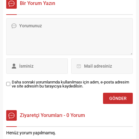
Bir Yorum Yazın
Juárez, Galder Gaztelu-
erdi. Gölcük Belediyesi Örgü
Urrutia, ve Raquel Perea’nın
Festivali, el emeği ile üretilen
üstlendiği filmin oyuncu
rengarenk ürünlerin
kadrosunda Natalia
sergilendiği defile ile final
Tena ve Óscar Jaenada gibi
yaptı. Maharetli kadınların
isimler de yer alıyor.
ellerinden çıkan birbirinden
güzel ürünlerin sergilendiği,
örgü tutkunu kadınların
tecrübelerini paylaştığı
atölyelerle dolu...
Daha sonraki yorumlarımda kullanılması için adım, e-posta adresim
ve site adresim bu tarayıcıya kaydedilsin.
Ziyaretçi Yorumları - 0 Yorum
Henüz yorum yapılmamış.