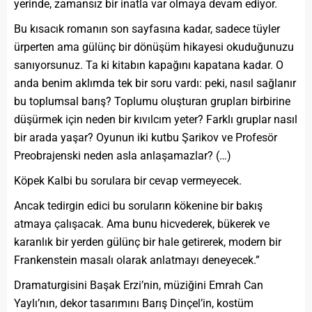
yerinde, zamansız bir inatla var olmaya devam ediyor.
Bu kısacık romanın son sayfasına kadar, sadece tüyler
ürperten ama gülünç bir dönüşüm hikayesi okuduğunuzu
sanıyorsunuz. Ta ki kitabın kapağını kapatana kadar. O
anda benim aklımda tek bir soru vardı: peki, nasıl sağlanır
bu toplumsal barış? Toplumu oluşturan grupları birbirine
düşürmek için neden bir kıvılcım yeter? Farklı gruplar nasıl
bir arada yaşar? Oyunun iki kutbu Şarikov ve Profesör
Preobrajenski neden asla anlaşamazlar? (…)
Köpek Kalbi bu sorulara bir cevap vermeyecek.
Ancak tedirgin edici bu soruların kökenine bir bakış
atmaya çalışacak. Ama bunu hicvederek, bükerek ve
karanlık bir yerden gülünç bir hale getirerek, modern bir
Frankenstein masalı olarak anlatmayı deneyecek.”
Dramaturgisini Başak Erzi’nin, müziğini Emrah Can
Yaylı’nın, dekor tasarımını Barış Dinçel’in, kostüm