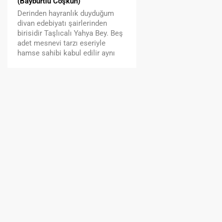
(Bayburtlu Coşkun)
Günümüzün yaşantı s
Derinden hayranlık duyduğum
günbegün küçülen bir
divan edebiyatı şairlerinden
büyüyen yaraları, bela
birisidir Taşlıcalı Yahya Bey. Beş
etrafımızı… Toplum o
adet mesnevi tarzı eseriyle
sonraki aşamada ahl
hamse sahibi kabul edilir aynı
çöküntülerin erozyo
zamanda. Taşlıcalı Yahya’nın beş
hisseder hale geldik;
mesnevisinden birisi 1537
ellerimizle yok ettiği
tarihinde kaleme aldığı Şah u
değerlerin farkına bil
Geda adlı eseridir. ‘On Yedinci
varamadan. Hâlbuki k
Asırda Bir Bahar...
değerlerin yok edilme
ucuzlaştırılması ahlak