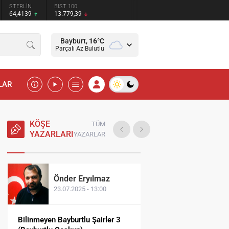
STERLİN
BIST 100
64,4139
13.779,39
Bayburt,
16
°C
Parçalı Az Bulutlu
LAR
KÖŞE
TÜM
YAZARLARI
YAZARLAR
Önder
Eryılmaz
Fatih
Dün
23.07.2025 - 13:00
20.11.2024 -
Bilinmeyen Bayburtlu Şairler 3
Hepimiz Biraz Öldük