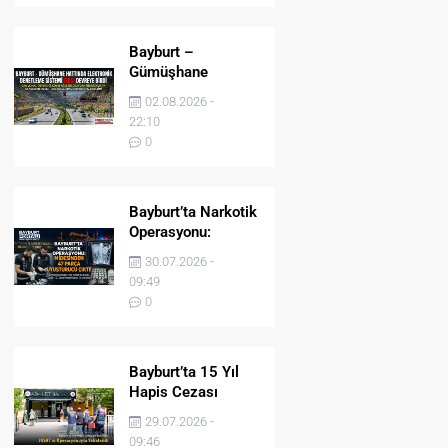
Bayburt –
Gümüşhane
Hattında Elektronik
02.08.2026 -
Denetleme Sistemi
22:10
(EDS) Devreye Girdi
0
Bayburt’ta Narkotik
Operasyonu:
Midesinden 47
30.07.2026 -
Parça Uyuşturucu
09:49
Çıktı!
0
Bayburt’ta 15 Yıl
Hapis Cezası
Bulunan Şahıs
29.07.2026 -
JASAT’ın
09:46