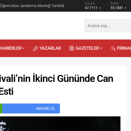
GRAM ALTIN
DOLAR
EURO
 Öğrencilere Jandarma Mesleği Tanıtıldı
6.660,55
47,7111
55,1881
HABERLER
YAZARLAR
GAZETELER
FİRMA
vali’nin İkinci Gününde Can
sti
Recep
Kayalı
29.04.2026 - 12:23
r
ABONE OL
Duyularla mı, Duygularla mı