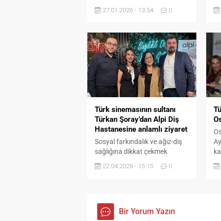
yapımlarından “Whistle –
Re
27.01.2026 - 13:54
0
Ölümün Sesi”, 6 Şubat
At
2026’da dünya ile aynı anda
Türkiye’de sinemaseverlerle
buluşuyor. Film, CJ ENM
Türkiye dağıtımı ve FilmMedya
ithalatıyla ülkemizde vizyona
girecek. Karanlık atmosferi ve
sürükleyici hikâyesiyle korku
türü hayranlarına unutulmaz
bir deneyim vadediyor.
Türk sinemasının sultanı
Tü
Yapımcılığını The Pope’s
Türkan Şoray’dan Alpi Diş
Os
Exorcist ve Evil Dead Rise...
Hastanesine anlamlı ziyaret
Os
Sosyal farkındalık ve ağız-diş
Ay
sağlığına dikkat çekmek
ka
amacıyla Alpi Diş
ef
22.04.2026 - 15:15
0
Hastaneleri’ni ziyaret eden
se
Türkan Şoray, Yönetim Kurulu
ed
Başkanı Murat Şahin ve ekibi
ya
tarafından karşılandı. Başarılı
20
diş hekimleriyle bir araya gelen
Bir Yorum Yazın
ol
Şoray, ağız ve diş sağlığının
Be