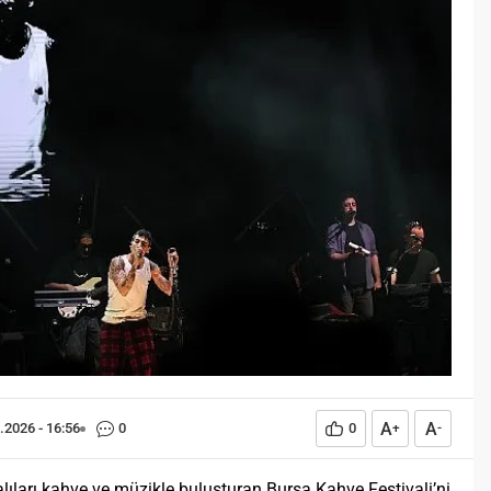
Öğreniriz?
Öğrenme, istisnasız tüm
toplumların gelişiminde ve
değişiminde geniş yer etmiş
hayati öneme sahip bir olgu
olarak tarih boyunca konu olmuş
temel bir insan işlevidir.
Öğrenme eğitim bilimcilerce
kişinin çevresi ile etkileşimi
sonucunda meydana gelen kalıcı
izli bilişsel, duyuşsal ve
davranışsal...
A
A
.2026 - 16:56
0
0
+
-
ları kahve ve müzikle buluşturan Bursa Kahve Festivali’ni