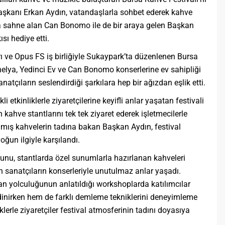
şkanı Erkan Aydın, vatandaşlarla sohbet ederek kahve
da sahne alan Can Bonomo ile de bir araya gelen Başkan
sı hediye etti.
 ve Opus FS iş birliğiyle Sukaypark’ta düzenlenen Bursa
nelya, Yedinci Ev ve Can Bonomo konserlerine ev sahipliği
anatçıların seslendirdiği şarkılara hep bir ağızdan eşlik etti.
 etkinliklerle ziyaretçilerine keyifli anlar yaşatan festivali
ahve stantlarını tek tek ziyaret ederek işletmecilerle
anmış kahvelerin tadına bakan Başkan Aydın, festival
ğun ilgiyle karşılandı.
kunu, stantlarda özel sunumlarla hazırlanan kahveleri
 sanatçıların konserleriyle unutulmaz anlar yaşadı.
n yolculuğunun anlatıldığı workshoplarda katılımcılar
dinirken hem de farklı demleme tekniklerini deneyimleme
klerle ziyaretçiler festival atmosferinin tadını doyasıya