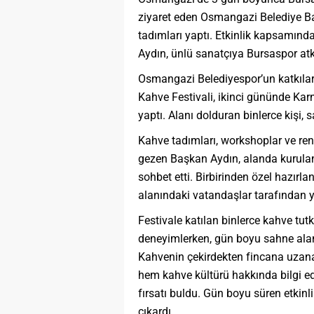
ziyaret eden Osmangazi Belediye Ba
tadımları yaptı. Etkinlik kapsamın
Aydın, ünlü sanatçıya Bursaspor atkı
Osmangazi Belediyespor’un katkıları
Kahve Festivali, ikinci gününde Kar
yaptı. Alanı dolduran binlerce kişi, s
Kahve tadımları, workshoplar ve renkli
gezen Başkan Aydın, alanda kurulan k
sohbet etti. Birbirinden özel hazırl
alanındaki vatandaşlar tarafından yo
Festivale katılan binlerce kahve tut
deneyimlerken, gün boyu sahne alan
Kahvenin çekirdekten fincana uzana
hem kahve kültürü hakkında bilgi e
fırsatı buldu. Gün boyu süren etkinli
çıkardı.