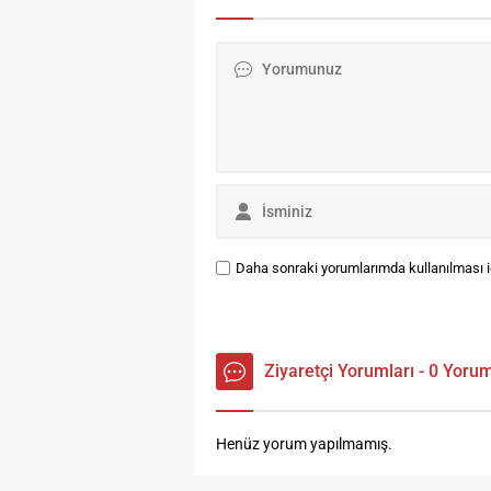
erken yaştan itibaren
dü
çocuklara kazandırılması
us
gerektiğini, ileri yaşlarda
Ed
oluşabilecek sorunların önüne
ro
geçilmesi açısından büyük
2 
önem...
Daha sonraki yorumlarımda kullanılması iç
Ziyaretçi Yorumları - 0 Yoru
Henüz yorum yapılmamış.