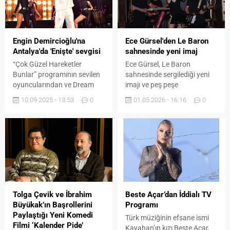
Engin Demircioğlu'na
Ece Gürsel'den Le Baron
Antalya'da 'Enişte' sevgisi
sahnesinde yeni imaj
“Çok Güzel Hareketler
Ece Gürsel, Le Baron
Bunlar” programının sevilen
sahnesinde sergilediği yeni
oyuncularından ve Dream
imajı ve peş peşe
Türk Tv’de yayınlanan ” Canlı
seslendirdiği şarkılarıyla
10.09.2025 - 13:53
0
01.05.2026 - 16:16
0
Konum ” programının
dikkatleri üzerine çekti.
sunucusu Engin Demircioğlu,
Yoğun sahne temposu ve
sahnedeki başarısının
müzik kariyerine verdiği
ardından müzik kariyerinde
ağırlıkla son dönemde sıkça
de hız kesmeden yol alıyor.
adından söz ettiren Gürsel,
Son olarak seslendirdiği
hem yenilenen tarzı hem de
Sezen Aksu’nun unutulmaz
bitmek bilmeyen enerjisiyle
eseri “Yanmışım Sönmüşüm
izleyicilerden tam not aldı.
Ben” ile müzik severlerin
“Sokak Kafası” Klibi İçin
Tolga Çevik ve İbrahim
Beste Açar’dan İddialı TV
dikkatini çeken Demircioğlu,
Zorlu Çekim Yeni...
Büyükak’ın Başrollerini
Programı
bu kez Antalya’da
Paylaştığı Yeni Komedi
Türk müziğinin efsane ismi
hayranlarının...
Filmi ‘Kalender Pide’
Kayahan’ın kızı Beste Açar,