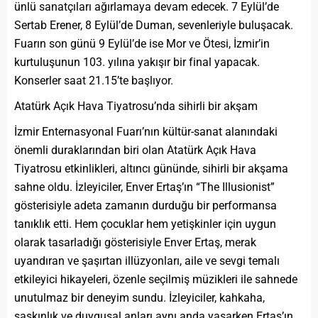
ünlü sanatçıları ağırlamaya devam edecek. 7 Eylül’de
Sertab Erener, 8 Eylül’de Duman, sevenleriyle buluşacak.
Fuarın son günü 9 Eylül’de ise Mor ve Ötesi, İzmir’in
kurtuluşunun 103. yılına yakışır bir final yapacak.
Konserler saat 21.15’te başlıyor.
Atatürk Açık Hava Tiyatrosu’nda sihirli bir akşam
İzmir Enternasyonal Fuarı’nın kültür-sanat alanındaki
önemli duraklarından biri olan Atatürk Açık Hava
Tiyatrosu etkinlikleri, altıncı gününde, sihirli bir akşama
sahne oldu. İzleyiciler, Enver Ertaş’ın “The Illusionist”
gösterisiyle adeta zamanın durduğu bir performansa
tanıklık etti. Hem çocuklar hem yetişkinler için uygun
olarak tasarladığı gösterisiyle Enver Ertaş, merak
uyandıran ve şaşırtan illüzyonları, aile ve sevgi temalı
etkileyici hikayeleri, özenle seçilmiş müzikleri ile sahnede
unutulmaz bir deneyim sundu. İzleyiciler, kahkaha,
şaşkınlık ve duygusal anları aynı anda yaşarken Ertaş’ın