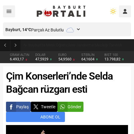
Bayburt,
14
°C
Parçalı Az Bulutlu
Bayburt’ta Minik Öğrencilere Jandarma Mesleği Tanıtıldı
GRAM ALTIN
DOLAR
EURO
STERLİN
BIST 100
6.493,17
47,5929
54,9560
64,1604
13.798,82
Çim Konserleri’nde Selda
Bağcan rüzgarı esti
Paylaş
Tweetle
Gönder
ABONE OL