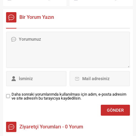
serisinin yeni marka yüzü
İstanbul Torium AVM'deki
Gökçe Bahadır oldu. Bugüne
mağazasının açılışında
kadar Türkiye’de ve dünyada
hayranlarıyla bir araya geldi.
Bir Yorum Yazın
sadece gerçek diş
hekimleriyle reklam
kampanyası gerçekleştiren
marka, yeni çektiği reklam
filminde bu yıl ilk kez bir
ünlüyle diş hekimini bir araya
getirdi. Türkiye’de tüketiciler,
daha beyaz dişlere sahip...
Daha sonraki yorumlarımda kullanılması için adım, e-posta adresim
ve site adresim bu tarayıcıya kaydedilsin.
Ziyaretçi Yorumları - 0 Yorum