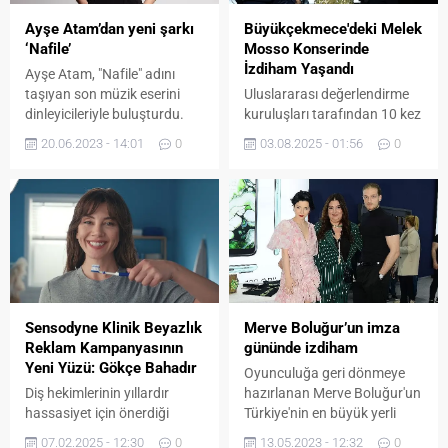
ağırladı. Uzun yıllardır Türk
kadrosuyla şimdiden büyük
Ayşe Atam’dan yeni şarkı
Büyükçekmece'deki Melek
halk müziğine derin katkılar
merak uyandırıyor. 17
‘Nafile’
Mosso Konserinde
sağlayan ve...
Ekim’de...
İzdiham Yaşandı
Ayşe Atam, "Nafile" adını
taşıyan son müzik eserini
Uluslararası değerlendirme
dinleyicileriyle buluşturdu.
kuruluşları tarafından 10 kez
üst üste “Dünyanın En İyi
20.06.2023 - 14:01
0
03.08.2025 - 01:56
0
Kültür – Sanat Festivali”
ödülüne layık görülen
Uluslararası İstanbul
Büyükçekmece Kültür ve
Sanat Festivali’nde pop
müziğin parlayan yıldızı
Melek Mosso, sevilen
şarkıları ve sahnedeki eşsiz
performansıyla festivale
Sensodyne Klinik Beyazlık
Merve Boluğur’un imza
damgasını vurdu.
Reklam Kampanyasının
gününde izdiham
Büyükçekmece Kemal Sunal
Yeni Yüzü: Gökçe Bahadır
Oyunculuğa geri dönmeye
Amfi Tiyatro önünde saatler
Diş hekimlerinin yıllardır
hazırlanan Merve Boluğur'un
öncesinden uzun kuyruklar...
hassasiyet için önerdiği
Türkiye'nin en büyük yerli
Sensodyne Klinik Beyazlık
telefon üreticisi Reeder'ın
07.02.2025 - 12:30
0
13.05.2023 - 12:32
0