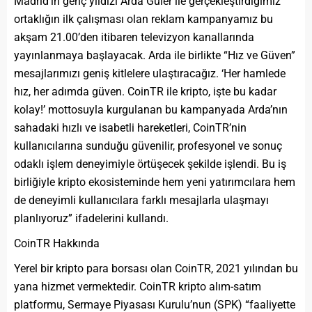
Madrid’in genç yıldızı Arda Güler ile gerçekleştirdiğimiz
ortaklığın ilk çalışması olan reklam kampanyamız bu
akşam 21.00’den itibaren televizyon kanallarında
yayınlanmaya başlayacak. Arda ile birlikte “Hız ve Güven”
mesajlarımızı geniş kitlelere ulaştıracağız. ‘Her hamlede
hız, her adımda güven. CoinTR ile kripto, işte bu kadar
kolay!’ mottosuyla kurgulanan bu kampanyada Arda’nın
sahadaki hızlı ve isabetli hareketleri, CoinTR’nin
kullanıcılarına sunduğu güvenilir, profesyonel ve sonuç
odaklı işlem deneyimiyle örtüşecek şekilde işlendi. Bu iş
birliğiyle kripto ekosisteminde hem yeni yatırımcılara hem
de deneyimli kullanıcılara farklı mesajlarla ulaşmayı
planlıyoruz” ifadelerini kullandı.
CoinTR Hakkında
Yerel bir kripto para borsası olan CoinTR, 2021 yılından bu
yana hizmet vermektedir. CoinTR kripto alım-satım
platformu, Sermaye Piyasası Kurulu’nun (SPK) “faaliyette