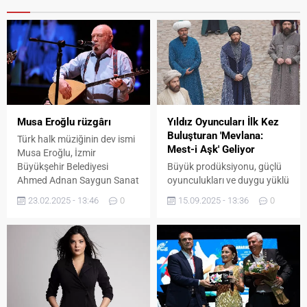
Musa Eroğlu rüzgârı
Yıldız Oyuncuları İlk Kez
Buluşturan 'Mevlana:
Türk halk müziğinin dev ismi
Mest-i Aşk' Geliyor
Musa Eroğlu, İzmir
Büyükşehir Belediyesi
Büyük prodüksiyonu, güçlü
Ahmed Adnan Saygun Sanat
oyunculukları ve duygu yüklü
Merkezi’nde (AASSM)
hikâyesiyle Mevlana: Mest-i
23.02.2025 - 13:46
0
15.09.2025 - 13:36
0
sanatseverlerle buluştu.
Aşk, 17 Ekim’de sinemalarda!
Konsere yoğun ilgi gören
Dünya sinemasının en iddialı
İzmirliler sanatçıyı ayakta
yapımlarından biri olmaya
alkışladı. İzmir Büyükşehir
aday Mevlana: Mest-i Aşk, 17
Belediyesi Ahmed Adnan
Ekim’de izleyiciyle buluşuyor.
Saygun Sanat Merkezi
Film, güçlü anlatımı, etkileyici
(AASSM), halk müziği
görsel efektleri ve ilk kez bir
sanatçısı Musa Eroğlu’nu
araya gelen yıldız oyuncu