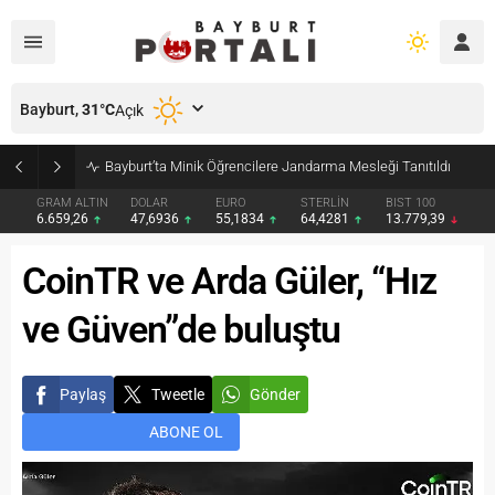
Bayburt,
31
°C
Açık
Bayburt’ta Minik Öğrencilere Jandarma Mesleği Tanıtıldı
GRAM ALTIN
DOLAR
EURO
STERLİN
BIST 100
6.659,26
47,6936
55,1834
64,4281
13.779,39
CoinTR ve Arda Güler, “Hız
ve Güven”de buluştu
Paylaş
Tweetle
Gönder
ABONE OL