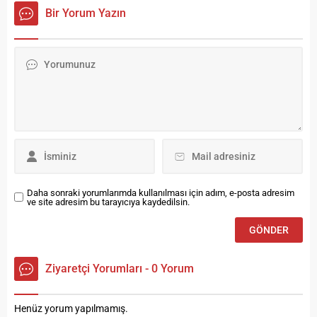
sektörüne verdikleriyle
Bir Yorum Yazın
katkıyla bu alanda önemli bir
isme sahip olan Serkan
Duman ve Gökhan Duman
ünlü modellerin podyuma
çıktığı defilelerle kendi
tarzlarını yansıttı Her biri
birbirinden farklı
konseptlerde gelinlik ve abiye
defileleri düzenleyen...
Daha sonraki yorumlarımda kullanılması için adım, e-posta adresim
ve site adresim bu tarayıcıya kaydedilsin.
Ziyaretçi Yorumları - 0 Yorum
Henüz yorum yapılmamış.