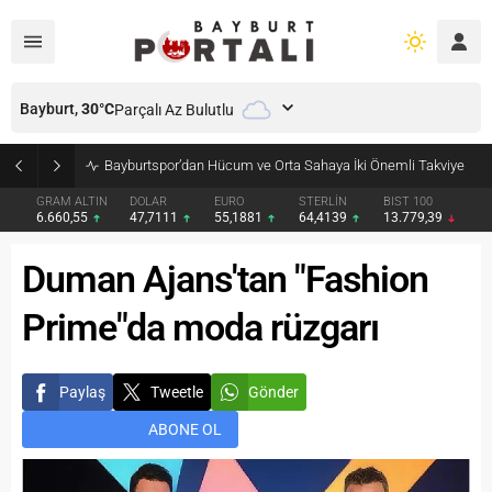
Bayburt,
30
°C
Parçalı Az Bulutlu
Bayburt’ta Minik Öğrencilere Jandarma Mesleği Tanıtıldı
GRAM ALTIN
DOLAR
EURO
STERLİN
BIST 100
6.660,55
47,7111
55,1881
64,4139
13.779,39
Duman Ajans'tan "Fashion
Prime"da moda rüzgarı
Paylaş
Tweetle
Gönder
ABONE OL