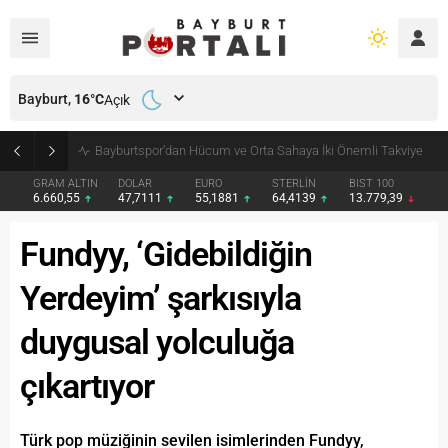
Bayburt,
16
°C
Açık
Bayburt’ta Minik Öğrencilere Jandarma Mesleği Tanıtıldı
GRAM ALTIN
DOLAR
EURO
STERLİN
BIST 100
6.660,55
47,7111
55,1881
64,4139
13.779,39
Fundyy, ‘Gidebildiğin
Yerdeyim’ şarkısıyla
duygusal yolculuğa
çıkartıyor
Türk pop müziğinin sevilen isimlerinden Fundyy,