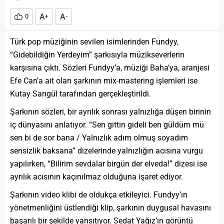
A
A
0
+
-
Türk pop müziğinin sevilen isimlerinden Fundyy,
“Gidebildiğin Yerdeyim” şarkısıyla müzikseverlerin
karşısına çıktı. Sözleri Fundyy’a, müziği Baha’ya, aranjesi
Efe Can’a ait olan şarkının mix-mastering işlemleri ise
Kutay Sarıgül tarafından gerçekleştirildi.
Şarkının sözleri, bir ayrılık sonrası yalnızlığa düşen birinin
iç dünyasını anlatıyor. “Sen gittin gideli ben güldüm mü
sen bi de sor bana / Yalnızlık adım olmuş soyadım
sensizlik baksana” dizelerinde yalnızlığın acısına vurgu
yapılırken, “Bilirim sevdalar birgün der elveda!” dizesi ise
ayrılık acısının kaçınılmaz olduğuna işaret ediyor.
Şarkının video klibi de oldukça etkileyici. Fundyy’ın
yönetmenliğini üstlendiği klip, şarkının duygusal havasını
başarılı bir şekilde yansıtıyor. Sedat Yağız’ın görüntü