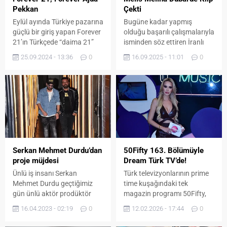
Pekkan
Çekti
Eylül ayında Türkiye pazarına
Bugüne kadar yapmış
güçlü bir giriş yapan Forever
olduğu başarılı çalışmalarıyla
21’ın Türkçede “daima 21”
isminden söz ettiren İranlı
anlamına gelen marka
oyuncu ve şarkıcı Melis
25.09.2024 - 13:36
0
16.09.2025 - 11:01
0
isminden ve trendlere yön
Melina, şimdi de 2 şarkıdan
veren dev enerjisinden yola
oluşan singlesini piyasaya
çıkarak hazırlanan dikkat
sürmeye hazırlanıyor.
çekici içerik; geleneksel moda
Yönetmenliğini Kerem
çekimlerinin ötesine geçerek
Özdemi’in yaptığı ‘ 5 Para’ ve
ileri teknoloji ve CGI
Suat Sakarya’nın
(Computer-Generated
yönetmenliğini yaptığı
Imagery) kullanılarak
‘Yazılıp Adın Sol Tarafımda’
oluşturuldu.
şarkılarının klibini reklam
Serkan Mehmet Durdu’dan
50Fifty 163. Bölümüyle
işlerini yürüttüğü Dubai
proje müjdesi
Dream Türk TV’de!
Firması sponsorluğunda
Ünlü iş insanı Serkan
Türk televizyonlarının prime
Dubai’de çeken...
Mehmet Durdu geçtiğimiz
time kuşağındaki tek
gün ünlü aktör prodüktör
magazin programı 50Fifty,
Samer Al Masri ile
12 Şubat Perşembe akşamı
16.04.2023 - 02:19
0
12.02.2026 - 17:44
0
görüntülendi.
saat 20.00’de, 163.
bölümüyle Dream Türk TV