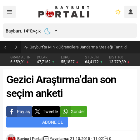
Bayburt,
14
°C
Açık
Bayburt’ta Minik Öğrencilere Jandarma Mesleği Tanıtıldı
GRAM ALTIN
DOLAR
EURO
STERLİN
BIST 100
6.659,91
47,7162
55,1827
64,4172
13.779,39
Gezici Araştırma’dan son
seçim anketi
Paylaş
Tweetle
Gönder
ABONE OL
Bayburt Portalı
Yayınlama: 21.10.2015 - 11:02
0