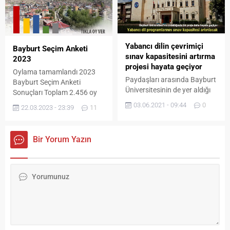
konsere Belediye Başkanı
Mete Memiş, Doğu
Karadeniz Belediyeler Birliği
Genel Sekreteri Mehmet
Şentürk, Bayburt Üniversitesi
Yabancı dilin çevrimiçi
Bayburt Seçim Anketi
Rektörü Selçuk Coşkun,
sınav kapasitesini artırma
2023
Ticaret ve Sanayi Odası
projesi hayata geçiyor
Oylama tamamlandı 2023
Başkanı İbrahim Yumak,...
Paydaşları arasında Bayburt
Bayburt Seçim Anketi
Üniversitesinin de yer aldığı
Sonuçları Toplam 2.456 oy
‘Türkiye Yükseköğretiminde
kullanıldı Sinan Hürol Kaya
03.06.2021 - 09:44
0
22.03.2023 - 23:39
11
İngilizcenin Yabancı Dil
(9) oy, Hiçbiri (4) oy, Adem
Olarak Öğretimi
kılıç (4) oy, Sinan Kaya (3) oy,
Programlarının Çevrim İçi
Nazım Karabacak (3) oy, Ben
Bir Yorum Yazın
Sınav Kapasitesini Arttırmak’
(2) oy, Nivli Bahattin (2) oy,
başlıklı proje açılış programı
Karabey Kadri Karaoğlu (1)
ile hayata geçiyor. Bayburt
oy, HÜDA PAR (1) oy, Bütün
Üniversitesinin önemli
adaylara tepkiliyim!...
katkılar sunacağı projede;
Gazi Üniversitesi, Regional
English Language Office,
Samsun Üniversitesi, Yozgat
Bozok Üniversitesi, Hakkari