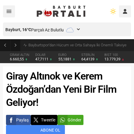
Bayburt,
16
°C
Parçalı Az Bulutlu
Bayburt’ta Minik Öğrencilere Jandarma Mesleği Tanıtıldı
GRAM ALTIN
DOLAR
EURO
STERLİN
BIST 100
6.660,55
47,7111
55,1881
64,4139
13.779,39
Giray Altınok ve Kerem
Özdoğan’dan Yeni Bir Film
Geliyor!
Paylaş
Tweetle
Gönder
ABONE OL