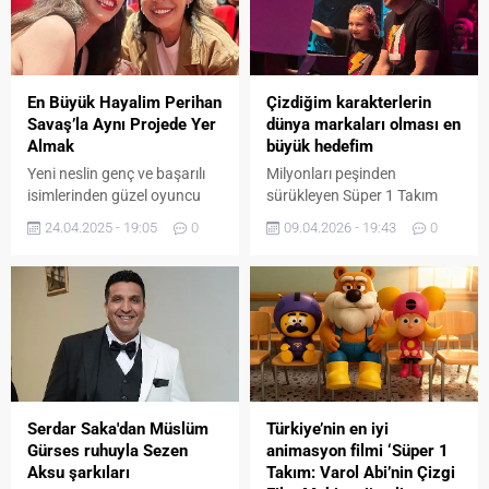
En Büyük Hayalim Perihan
Çizdiğim karakterlerin
Savaş’la Aynı Projede Yer
dünya markaları olması en
Almak
büyük hedefim
Yeni neslin genç ve başarılı
Milyonları peşinden
isimlerinden güzel oyuncu
sürükleyen Süper 1 Takım
Kader Yıldız, birlikte çalışmak
çizgi dizisi 22 Mayıs’ta ‘Süper
24.04.2025 - 19:05
0
09.04.2026 - 19:43
0
istediği ünlü ismi açıkladı.
1 Takım: Varol Abi’nin Çizgi
Daha önce “Hırçın
Film Makinesi’ filmi olarak
Kız” ve “Yüksek
sinema salonlarında
Sosyete” başta olmak üzere
gösterime girecek. Kendi
bir çok başarılı projelerde yer
filminde Varol Abi’yi
alan Kader Yıldız en büyük
canlandıran yapımcı ve ünlü
hayalinin, çocukluğundan
karikatürist Varol Yaşaroğlu
beri hayranı olduğu ve
yıllarca çizdiği karakterlerin
geçtiğimiz günlerde “Baldız”
arasında olmanın heyecanını
Serdar Saka'dan Müslüm
Türkiye’nin en iyi
isimli sinema filminin
yaşadığını belirtti. Varol
Gürses ruhuyla Sezen
animasyon filmi ‘Süper 1
galasında karşılaştığı
Yaşaroğlu “Bir gün ben de
Aksu şarkıları
Takım: Varol Abi’nin Çizgi
Perihan Savaş ile...
var...