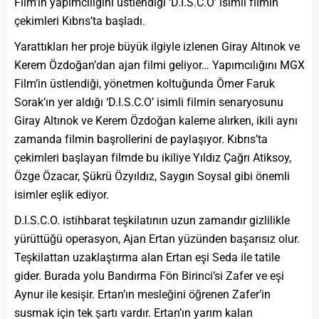
Film’in yapımcılığını üstlendiği ‘D.I.S.C.O’ isimli filmin
çekimleri Kıbrıs’ta başladı.
Yarattıkları her proje büyük ilgiyle izlenen Giray Altınok ve
Kerem Özdoğan’dan ajan filmi geliyor… Yapımcılığını MGX
Film’in üstlendiği, yönetmen koltuğunda Ömer Faruk
Sorak’ın yer aldığı ‘D.I.S.C.O’ isimli filmin senaryosunu
Giray Altınok ve Kerem Özdoğan kaleme alırken, ikili aynı
zamanda filmin başrollerini de paylaşıyor. Kıbrıs’ta
çekimleri başlayan filmde bu ikiliye Yıldız Çağrı Atiksoy,
Özge Özacar, Şükrü Özyıldız, Saygın Soysal gibi önemli
isimler eşlik ediyor.
D.I.S.C.O. istihbarat teşkilatının uzun zamandır gizlilikle
yürüttüğü operasyon, Ajan Ertan yüzünden başarısız olur.
Teşkilattan uzaklaştırma alan Ertan eşi Seda ile tatile
gider. Burada yolu Bandırma Fön Birinci’si Zafer ve eşi
Aynur ile kesişir. Ertan’ın mesleğini öğrenen Zafer’in
susmak için tek şartı vardır. Ertan’ın yarım kalan