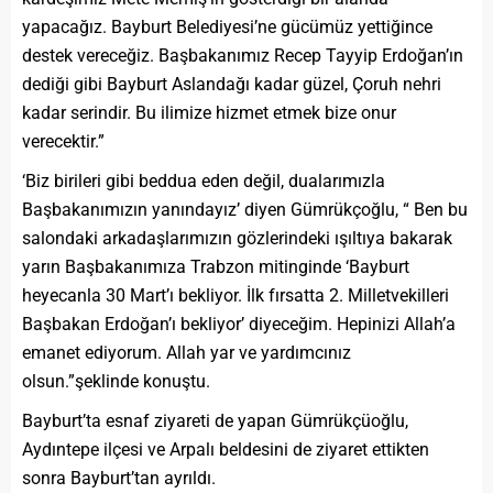
yapacağız. Bayburt Belediyesi’ne gücümüz yettiğince
destek vereceğiz. Başbakanımız Recep Tayyip Erdoğan’ın
dediği gibi Bayburt Aslandağı kadar güzel, Çoruh nehri
kadar serindir. Bu ilimize hizmet etmek bize onur
verecektir.”
‘Biz birileri gibi beddua eden değil, dualarımızla
Başbakanımızın yanındayız’ diyen Gümrükçoğlu, “ Ben bu
salondaki arkadaşlarımızın gözlerindeki ışıltıya bakarak
yarın Başbakanımıza Trabzon mitinginde ‘Bayburt
heyecanla 30 Mart’ı bekliyor. İlk fırsatta 2. Milletvekilleri
Başbakan Erdoğan’ı bekliyor’ diyeceğim. Hepinizi Allah’a
emanet ediyorum. Allah yar ve yardımcınız
olsun.”şeklinde konuştu.
Bayburt’ta esnaf ziyareti de yapan Gümrükçüoğlu,
Aydıntepe ilçesi ve Arpalı beldesini de ziyaret ettikten
sonra Bayburt’tan ayrıldı.