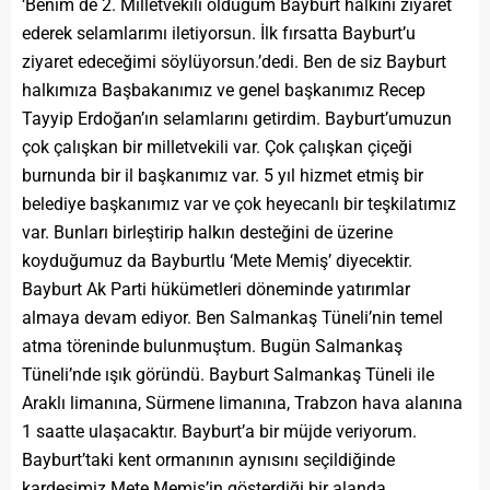
‘Benim de 2. Milletvekili olduğum Bayburt halkını ziyaret
ederek selamlarımı iletiyorsun. İlk fırsatta Bayburt’u
ziyaret edeceğimi söylüyorsun.’dedi. Ben de siz Bayburt
halkımıza Başbakanımız ve genel başkanımız Recep
Tayyip Erdoğan’ın selamlarını getirdim. Bayburt’umuzun
çok çalışkan bir milletvekili var. Çok çalışkan çiçeği
burnunda bir il başkanımız var. 5 yıl hizmet etmiş bir
belediye başkanımız var ve çok heyecanlı bir teşkilatımız
var. Bunları birleştirip halkın desteğini de üzerine
koyduğumuz da Bayburtlu ‘Mete Memiş’ diyecektir.
Bayburt Ak Parti hükümetleri döneminde yatırımlar
almaya devam ediyor. Ben Salmankaş Tüneli’nin temel
atma töreninde bulunmuştum. Bugün Salmankaş
Tüneli’nde ışık göründü. Bayburt Salmankaş Tüneli ile
Araklı limanına, Sürmene limanına, Trabzon hava alanına
1 saatte ulaşacaktır. Bayburt’a bir müjde veriyorum.
Bayburt’taki kent ormanının aynısını seçildiğinde
kardeşimiz Mete Memiş’in gösterdiği bir alanda