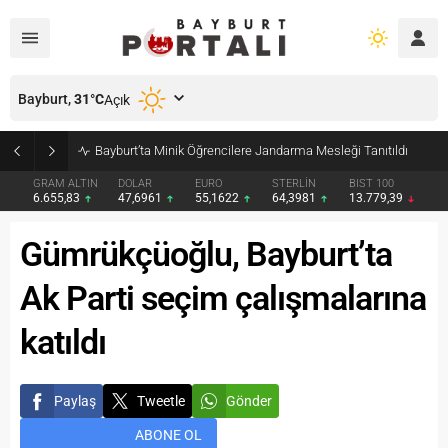
Bayburt,
31
°C
Açık
Bayburt’ta Minik Öğrencilere Jandarma Mesleği Tanıtıldı
GRAM ALTIN
DOLAR
EURO
STERLİN
BIST 100
6.655,83
47,6961
55,1622
64,3981
13.779,39
Gümrükçüoğlu, Bayburt’ta
Ak Parti seçim çalışmalarına
katıldı
Paylaş
Tweetle
Gönder
ABONE OL