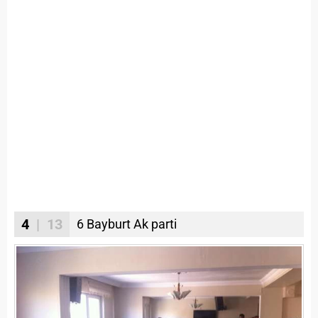
4
| 13
6 Bayburt Ak parti