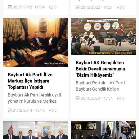
ayı enflasyon rakamlarını
bulunan Çalışma ve Sosyal
05.12.2025 - 08:54
0
20.12.2022 - 14:21
0
açıklamasının ardından
Güvenlik Bakanı Prof. Dr.
ekonomik tablo yeniden
Vedat Bilgin beraberindeki
gündeme gelirken,
heyetle birlikte Bayburt
Cumhuriyet Halk Partisi
Belediye Başkanı Hükmü
Bayburt İl Başkanı Av.
Pekmezci’ye ziyarette
Sercan Türker, resmi
bulundu. Ziyaretten duyduğu
rakamların toplumun gerçek
memnuniyeti dile getiren
yaşam koşullarını
Başkan Pekmezci Bakan
perdelediğini belirterek dikkat
Bilgin’i baba ocağı Bayburt
Bayburt AK Gençlik’ten
çekici bir değerlendirme
ve belediyede ağırlamaktan
Bekir Develi sunumuyla
yaptı. Sercan Türker,
dolayı mutluluk duyduklarını
Bayburt Ak Parti İl ve
‘Bizim Hikâyemiz’
açıklamasında şu ifadeleri
belirtti. Bilgin’e Bayburt
Merkez İlçe İstişare
Bayburt Portalı – Ak Parti
kullandı: “Aylık ve yıllık
Belediyesi tarafından...
Toplantısı Yapıldı
Bayburt Gençlik Kolları
enflasyon oranlarının ‘son...
Bayburt Ak Parti Aralık ayı İl
tarafından düzenlenen
26.10.2023 - 15:34
0
yönetim kurulu ve Merkez
‘Bizim Hikâyemiz’ programı
ilçe yönetim kurulu istişare
yoğun bir katılım ile
31.12.2014 - 15:40
0
toplantısı yapıldı. Şair Zihni
gerçekleşti. Hacı Kıyasi
Kent Ormanı’ndaki dağ
Şentürk Konferans
evinde yapılan toplantıya
Salonu’nda gerçekleşen
Bayburt Milletvekili
program, Bekir Develi’nin
Bünyamin Özbek, Bayburt
sunumuyla yaklaşık 2 saat