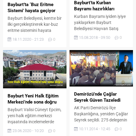
Bayburt’ta Kurban
Bayburt’ta ‘Buz Eritme
Bayramı hazırlıkları
Sistemi’ hayata geçiyor
Kurban Bayramı iyiden iyiye
Bayburt Belediyesi, kentte bir
yaklaşırken Bayburt
ilki gerçekleştirerek kar-buz
Belediyesi Hayvan Satış
eritme sistemini hayata
Pazarı’nda hazırlık
geçiriyor. Bayburt’ta araç
15.08.2018 - 09:50
0
18.11.2020 - 21:23
0
çalışmaları tüm hızıyla
trafiğinin yoğun olduğu Kışla
devam ediyor. Şehrimizdeki
Çeşmesi rampası, kış
tek kurbanlık satış yeri olan
aylarında araç sürücülerinin
Bayburt Belediyesi Hayvan
korkulu rüyası olmaktan
pazarındaki çalışmalar
çıkıyor. Bayburt Belediyesi
kapsamında Kurban
Kışla Çeşmesi Kar-Buz
Bayramı süresince
Eritme Sistemi Projesi
hayvanların her türlü sağlık
kapsamında rampa ısıtma
problemiyle ilgilenilecek.
sistemini uygulamaya
Demirözü’nde Çağlar
Pazarda aynı zamanda
Bayburt Yeni Halk Eğitim
koyarak kentte bir ilki
Seyrek Güven Tazeledi
kurbanlık dişi hayvanların
Merkezi’nde sona doğru
gerçekleştiriyor.
gebelik kontrolleri de
AK Parti Demirözü İlçe
Uygulamanın ilk denemesi
Bayburt Valisi Cüneyt Epcim,
yapılacak. Ayrıca
Başkanlığına, yeniden Çağlar
yapılacak olan...
yeni halk eğitim merkezi
vatandaşların huzurlu...
Seyrek seçildi. 275 delegenin
inşaatında incelemelerde
oyunu alan Seyrek, tek aday
bulundu. Dikkat çeken
10.11.2014 - 12:45
0
23.06.2020 - 10:20
0
olarak girdiği kongrede ikinci
mimari yapısının Bayburt