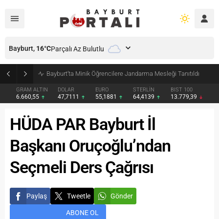
Bayburt,
16
°C
Parçalı Az Bulutlu
Bayburt’ta Minik Öğrencilere Jandarma Mesleği Tanıtıldı
GRAM ALTIN
DOLAR
EURO
STERLİN
BIST 100
6.660,55
47,7111
55,1881
64,4139
13.779,39
HÜDA PAR Bayburt İl
Başkanı Oruçoğlu’ndan
Seçmeli Ders Çağrısı
Paylaş
Tweetle
Gönder
ABONE OL