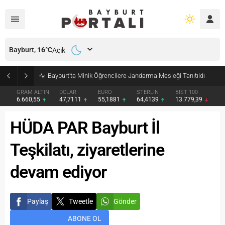
Bayburt,
16
°C
Açık
Bayburt’ta Minik Öğrencilere Jandarma Mesleği Tanıtıldı
GRAM ALTIN
DOLAR
EURO
STERLİN
BIST 100
6.660,55
47,7111
55,1881
64,4139
13.779,39
HÜDA PAR Bayburt İl
Teşkilatı, ziyaretlerine
devam ediyor
Paylaş
Tweetle
Gönder
ABONE OL