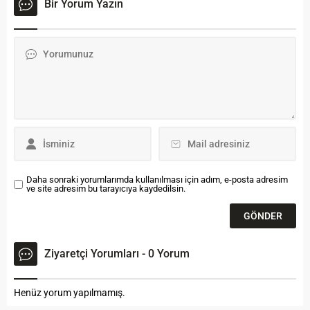
etkinliğin var olduğu
Bir Yorum Yazın
gerçekleşti. İl Başkanı Hakan
programda bu hafta
Kobal’ın açılış konuşmasını
BAYDER Başkan Yardımcısı
yaptığı bayramlaşma
Mutlu Adak tarafından
programında Bayburt
“Bayburt’un Kültür Varlığı”
Milletvekili Bünyamin Özbek,
üzerine kısa bir sunum ile
Bayburt Belediye Başkanı
programa başlandı. Adak,
Mete Memiş, bir önceki
Bayburt’un kültürel
belediye başkanı Hacı Ali
değerlerini ana...
Polat,...
Daha sonraki yorumlarımda kullanılması için adım, e-posta adresim
ve site adresim bu tarayıcıya kaydedilsin.
Ziyaretçi Yorumları - 0 Yorum
Henüz yorum yapılmamış.