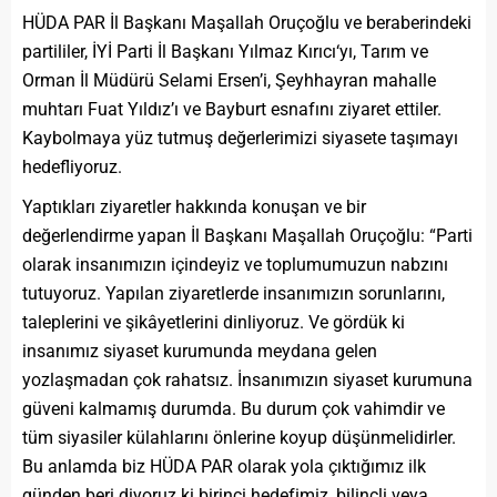
HÜDA PAR İl Başkanı Maşallah Oruçoğlu ve beraberindeki
partililer, İYİ Parti İl Başkanı Yılmaz Kırıcı‘yı, Tarım ve
Orman İl Müdürü Selami Ersen’i, Şeyhhayran mahalle
muhtarı Fuat Yıldız’ı ve Bayburt esnafını ziyaret ettiler.
Kaybolmaya yüz tutmuş değerlerimizi siyasete taşımayı
hedefliyoruz.
Yaptıkları ziyaretler hakkında konuşan ve bir
değerlendirme yapan İl Başkanı Maşallah Oruçoğlu: “Parti
olarak insanımızın içindeyiz ve toplumumuzun nabzını
tutuyoruz. Yapılan ziyaretlerde insanımızın sorunlarını,
taleplerini ve şikâyetlerini dinliyoruz. Ve gördük ki
insanımız siyaset kurumunda meydana gelen
yozlaşmadan çok rahatsız. İnsanımızın siyaset kurumuna
güveni kalmamış durumda. Bu durum çok vahimdir ve
tüm siyasiler külahlarını önlerine koyup düşünmelidirler.
Bu anlamda biz HÜDA PAR olarak yola çıktığımız ilk
günden beri diyoruz ki birinci hedefimiz, bilinçli veya