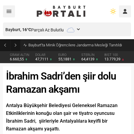
Bayburt,
16
°C
Parçalı Az Bulutlu
Bayburt’ta Minik Öğrencilere Jandarma Mesleği Tanıtıldı
GRAM ALTIN
DOLAR
EURO
STERLİN
BIST 100
6.660,55
47,7111
55,1881
64,4139
13.779,39
İbrahim Sadri’den şiir dolu
Ramazan akşamı
Antalya Büyükşehir Belediyesi Geleneksel Ramazan
Etkinliklerinin konuğu olan şair ve tiyatro oyuncusu
İbrahim Sadri, şiirleriyle Antalyalılara keyifli bir
Ramazan akşamı yaşattı.