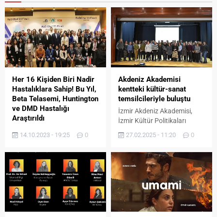
Her 16 Kişiden Biri Nadir
Akdeniz Akademisi
Hastalıklara Sahip! Bu Yıl,
kentteki kültür-sanat
Beta Telasemi, Huntington
temsilcileriyle buluştu
ve DMD Hastalığı
İzmir Akdeniz Akademisi,
Araştırıldı
İzmir Kültür Politikaları
Genetik temelli ortaya çıkan
Eylem Planı için katılımcı bir
14.10.2023 - 19:25
0
27.02.2025 - 11:20
0
nadir hastalıkların tedavisine
süreç yürütüyor. Akdeniz
çözüm olabilecek
Akademisi Kültür Politikaları
araştırmalar yürüten
Çalışma Grubu kentteki
öğrenciler, RaDiChal 2023
kültür-sanat alanı
yarışmasında bir araya geldi.
temsilcileriyle bir araya geldi.
İzmir Büyükşehir Belediyesi
İzmir Akdeniz Akademisi,
İzmir Kültür Politikaları