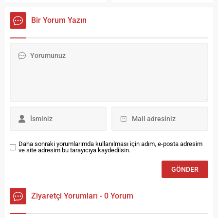
Merkezi, ergoterapi, drama,
buluşturmayı sürdürüyor.
müzik, dans, spor, engelsiz
Bir Yorum Yazın
oyun evi, ebeveyn atölyesi,
duyu bütünleme birimleriyle
engelli bireylere ücretsiz
hizmet veriyor.
Daha sonraki yorumlarımda kullanılması için adım, e-posta adresim
ve site adresim bu tarayıcıya kaydedilsin.
Ziyaretçi Yorumları - 0 Yorum