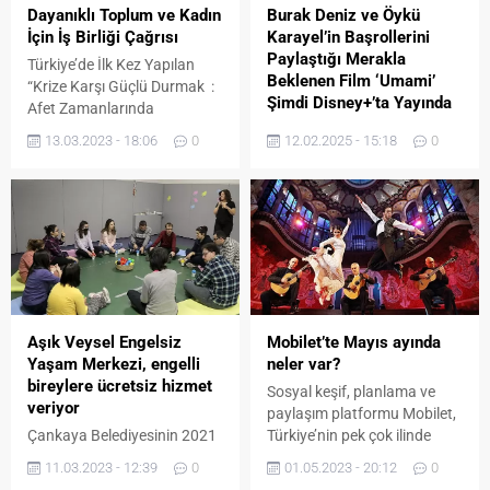
Eylem Planı için hazırlık
Dayanıklı Toplum ve Kadın
Burak Deniz ve Öykü
çalışmalarını sürdürüyor.
İçin İş Birliği Çağrısı
Karayel’in Başrollerini
Akdeniz Akademisi Kültür
Paylaştığı Merakla
Türkiye’de İlk Kez Yapılan
Politikaları Çalışma Grubu,
Beklenen Film ‘Umami’
“Krize Karşı Güçlü Durmak :
kültür-sanat alanındaki
Şimdi Disney+’ta Yayında
Afet Zamanlarında
kurum...
Kadınların Deneyimi”
Disney+’ın ödüllü ve
13.03.2023 - 18:06
0
12.02.2025 - 15:18
0
Araştırmasının Sonuçları da
birbirinden farklı yabancı
Paylaşıldı.
içeriklerinin yanı sıra, bu
seneki ilk lokal orijinali
‘Umami’ filmi şimdi
Disney+’ta yayında…
Geçtiğimiz günlerde özel
gösterimi gerçekleşen ve
övgüleri toplayan film zengin
oyuncu kadrosu, özel çekim
Aşık Veysel Engelsiz
Mobilet’te Mayıs ayında
tekniği ve sürükleyiciliğiyle
Yaşam Merkezi, engelli
neler var?
izleyenlere farklı bir deneyim
bireylere ücretsiz hizmet
Sosyal keşif, planlama ve
yaşatacak. Disney+’ın yeni
veriyor
paylaşım platformu Mobilet,
orijinal filmi ‘Umami’, bugün
Çankaya Belediyesinin 2021
Türkiye’nin pek çok ilinde
130’dan fazla ülkede aynı
yılında hizmete açtığı Aşık
katılımcıları kültürel, sosyal
anda izleyiciler...
11.03.2023 - 12:39
0
01.05.2023 - 20:12
0
Veysel Engelsiz Yaşam
ve sportif etkinliklerle