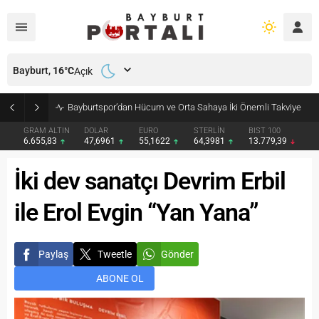
Bayburt,
16
°C
Açık
Bayburt’ta Minik Öğrencilere Jandarma Mesleği Tanıtıldı
GRAM ALTIN
DOLAR
EURO
STERLİN
BIST 100
6.655,83
47,6961
55,1622
64,3981
13.779,39
İki dev sanatçı Devrim Erbil
ile Erol Evgin “Yan Yana”
Paylaş
Tweetle
Gönder
ABONE OL