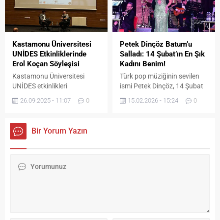
yapımcılığında hazırlandı.
çıktı.
Kastamonu Üniversitesi
Petek Dinçöz Batum’u
UNİDES Etkinliklerinde
Salladı: 14 Şubat’ın En Şık
Erol Koçan Söyleşisi
Kadını Benim!
Kastamonu Üniversitesi
Türk pop müziğinin sevilen
UNİDES etkinlikleri
ismi Petek Dinçöz, 14 Şubat
kapsamında yapımcı ve
Sevgililer Günü’nde
26.09.2025 - 11:07
0
15.02.2026 - 15:24
0
yönetmen Erol Koçan
Gürcistan Batum’da bulunan
öğrencilerle bir araya geldi.
Eclipse Hotel sahnesinde
Söyleşi sırasında, Filistin
Karadenizli hayranlarına
Bir Yorum Yazın
özgürlüğünün simgesi olan
unutulmaz bir gece yaşattı.
puşi ile sahneye çıkan
Sevgililer Günü’ne özel
Koçan’a Filistin özgürlük
hazırlanan konseptiyle
dansı eşlik etti. Gazze’de
sahneye çıkan Dinçöz, hem
yaşanan büyük insani drama
romantik hem de eğlenceli
dikkat çekmek isteyen
şarkılarıyla geceye damga
Koçan, puşi ile
vurdu. “Sevgililer Günü kutlu
gerçekleştirdiği
olsun, bu özel gecede birlikte
konuşmasında, “Umarım en
olmak çok...