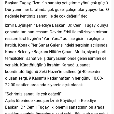
Başkan Tugay, “İzmir’in sanatçı yetiştirme yönü çok güçlü.
Dünyanın her tarafında çok güzel çalışmalar yapıyorlar. O
nedenle kentimiz sanatı ile de çok değerli” dedi.
İzmir Büyükşehir Belediye Başkanı Dr. Cemil Tugay, dünya
çapında tanınan ressam Devrim Erbil ile müzisyen-mimar-
ressam Erol Evgin’in “Yan Yana” adlı sergisinin açılışına
katıldı. Konak Pier Sanat Galerisi’ndeki serginin açılışında
Konak Belediye Başkanı Nilüfer Çınarlı Mutlu, siyasi parti
temsilcileri, sanat ve iş dünyasının önde gelen isimleri de
yer aldı. Küratörlüğünü İbrahim Karaoğlu, sanat
koordinatörlüğünü Zeki Hozer’in üstlendiği 40 eserden
oluşan sergi, 9 Kasım’a kadar haftanın her günü 10.00-
22.00 saatleri arasında ziyarete açık olacak.
“Şehrimiz sanatı ile çok değerli”
Açılış töreninde konuşan İzmir Büyükşehir Belediye
Başkanı Dr. Cemil Tugay, iki önemli sanatçının bir arada
açtıkları serginin önemine dikkat çekti. Böyle bir ana şahit