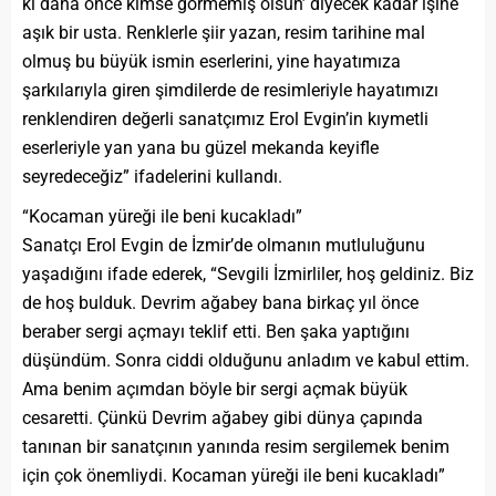
ki daha önce kimse görmemiş olsun’ diyecek kadar işine
aşık bir usta. Renklerle şiir yazan, resim tarihine mal
olmuş bu büyük ismin eserlerini, yine hayatımıza
şarkılarıyla giren şimdilerde de resimleriyle hayatımızı
renklendiren değerli sanatçımız Erol Evgin’in kıymetli
eserleriyle yan yana bu güzel mekanda keyifle
seyredeceğiz” ifadelerini kullandı.
“Kocaman yüreği ile beni kucakladı”
Sanatçı Erol Evgin de İzmir’de olmanın mutluluğunu
yaşadığını ifade ederek, “Sevgili İzmirliler, hoş geldiniz. Biz
de hoş bulduk. Devrim ağabey bana birkaç yıl önce
beraber sergi açmayı teklif etti. Ben şaka yaptığını
düşündüm. Sonra ciddi olduğunu anladım ve kabul ettim.
Ama benim açımdan böyle bir sergi açmak büyük
cesaretti. Çünkü Devrim ağabey gibi dünya çapında
tanınan bir sanatçının yanında resim sergilemek benim
için çok önemliydi. Kocaman yüreği ile beni kucakladı”