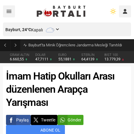
Bayburt,
24
°C
Kapalı
Bayburt’ta Minik Öğrencilere Jandarma Mesleği Tanıtıldı
GRAM ALTIN
DOLAR
EURO
STERLİN
BIST 100
6.660,55
47,7111
55,1881
64,4139
13.779,39
İmam Hatip Okulları Arası
düzenlenen Arapça
Yarışması
Paylaş
Tweetle
Gönder
ABONE OL