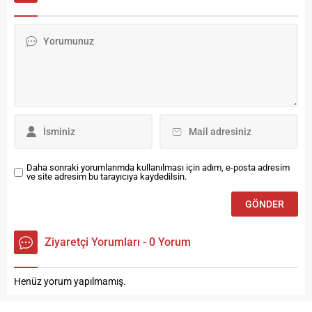
bir araya gelen AK Parti
yetkililerden proje hakkında
Bayburt İl Başkanı Polat,
bilgi aldı. Proje inceleme
“Askeri kışlanın Bayburt’a
gezisine; Bayburt Milletvekili
katkısı üniversitemizin 15 bin
Bünyamin Özbek, İl Genel
öğrencisinin kente katkısıyla
Meclis Başkanı Raci Bayrak,
aynı olacak. 3 bin 500...
AK Parti İl Başkanı Hakan
Kobal ve eski Başkan Yusuf
Elçi, İl Özel...
Daha sonraki yorumlarımda kullanılması için adım, e-posta adresim
ve site adresim bu tarayıcıya kaydedilsin.
Ziyaretçi Yorumları - 0 Yorum
Henüz yorum yapılmamış.