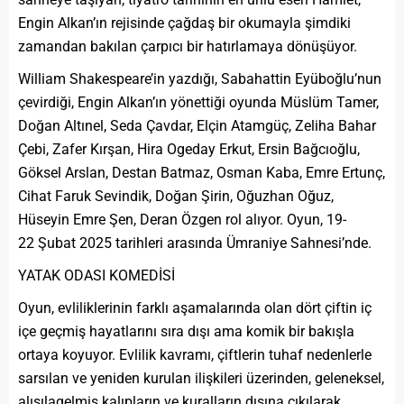
Engin Alkan’ın rejisinde çağdaş bir okumayla şimdiki
zamandan bakılan çarpıcı bir hatırlamaya dönüşüyor.
William Shakespeare’in yazdığı, Sabahattin Eyüboğlu’nun
çevirdiği, Engin Alkan’ın yönettiği oyunda Müslüm Tamer,
Doğan Altınel, Seda Çavdar, Elçin Atamgüç, Zeliha Bahar
Çebi, Zafer Kırşan, Hira Ogeday Erkut, Ersin Bağcıoğlu,
Göksel Arslan, Destan Batmaz, Osman Kaba, Emre Ertunç,
Cihat Faruk Sevindik, Doğan Şirin, Oğuzhan Oğuz,
Hüseyin Emre Şen, Deran Özgen rol alıyor. Oyun, 19-
22 Şubat 2025 tarihleri arasında Ümraniye Sahnesi’nde.
YATAK ODASI KOMEDİSİ
Oyun, evliliklerinin farklı aşamalarında olan dört çiftin iç
içe geçmiş hayatlarını sıra dışı ama komik bir bakışla
ortaya koyuyor. Evlilik kavramı, çiftlerin tuhaf nedenlerle
sarsılan ve yeniden kurulan ilişkileri üzerinden, geleneksel,
alışılagelmiş kalıpların ve kuralların dışına çıkılarak