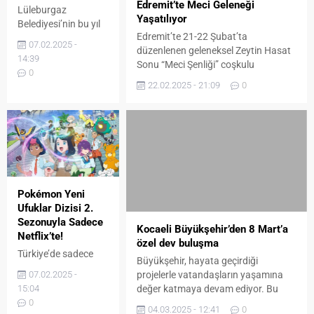
Edremit’te Meci Geleneği
Lüleburgaz
Yaşatılıyor
Belediyesi’nin bu yıl
Edremit’te 21-22 Şubat’ta
birincisini
07.02.2025 -
düzenlenen geleneksel Zeytin Hasat
düzenleyeceği
14:39
Sonu “Meci Şenliği” coşkulu
Lüleburgaz Amatör
0
etkinlikler ile tamamlandı. Meci
Tiyatro Festivali, 9-
22.02.2025 - 21:09
0
Şenliği’nin 2. gününde “Geleneksel
27 Mart 2025
Meci Yolculuğu” seremonisi
tarihleri arasında
gerçekleştirildi. Son zeytin ağacının
gerçekleştirilecek.
hasadı yapıldı. Edremit Belediye
Yaklaşık 1 ay
Başkanı Mehmet Ertaş, başkan
sürecek festivalde
yardımcıları ve meclis üyeleri de
Lüleburgaz’dan ve
hasada katıldı. Zeytin işçileri
Türkiye’nin farklı
tarafından meci geleneği
şehirlerinden ekipler
Pokémon Yeni
canlandırıldı. İşçiler temsilen
gösterilerini
Ufuklar Dizisi 2.
hasadın...
sunacak. Lüleburgaz
Sezonuyla Sadece
Kocaeli Büyükşehir’den 8 Mart’a
Belediyesi’nin
Netflix’te!
özel dev buluşma
birincisini
Türkiye’de sadece
Büyükşehir, hayata geçirdiği
düzenleyeceği
Netflix’te
07.02.2025 -
projelerle vatandaşların yaşamına
Lüleburgaz Amatör
yayınlanan Pokémon
15:04
değer katmaya devam ediyor. Bu
Tiyatro Festivali, 9-
Yeni Ufuklar dizisinin
0
kapsamda 8 Mart Dünya Kadınlar
27 Mart 2025
“Laqua’yı Arayış”
04.03.2025 - 12:41
0