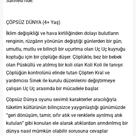
Sahnesi’nde.
ÇÖPSÜZ DÜNYA (4+ Yaş)
İklim değişikliği ve hava kirliliğinden dolayı bulutların
renginin, rüzgârın yönünün değiştiği günlerden bir gün;
umutlu, mutlu ve bilinçli bir uçurtma olan Uç Uç kuyruğu
koptuğu için bir çöplüğe düşer. Çöplükte, bez bir bebek
olan Püsküllü ve atılmış bir koli olan Koli Koli ile tanışır.
Çöplüğün kontrolünü elinde tutan Çöpten Kral ve
yardımcısı Sinek ile kurulu düzenlerini değiştirmeye
çalışan Uç Uç arasında bir mücadele başlar.
Çöpsüz Dünya oyunu sevimli karakterler aracılığıyla
tüketim kültürünün bilinçsizce yaygınlaştığı günümüzde
“geri dönüşüm, tamir, sıfır atık ve renklerle ayrılmış atık
kutuları’’ gibi konuları ele alarak atıklardan arındırılmış bir
dünya nasıl mümkün olabilir sorusuna cevaplar