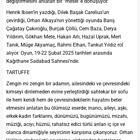
değiştirmesini anlatan bir “mesel”e dönüşüyor.
Henrik Ibsen’in yazdığı, Dilek Başak Carelius’un
çevirdiği, Orhan Alkaya’nın yönettiği oyunda Barış
Çağatay Çakıroğlu, Burçak Çöllü, Cem Baza, Derya
Yıldırım, Gökhan Mete, Hakan Arlı, Hazal Uprak, Mert
Tanık, Müge Akyamaç, Rahmi Elhan, Tankut Yıldız rol
alıyor. Oyun, 19-22 Şubat 2025 tarihleri arasında
Kağıthane Sadabad Sahnesi’nde.
TARTUFFE
Zengin mi zengin bir adamın, ailesindeki ve çevresindeki
kimseyi dinlemeden evine yerleştirdiği sahtekar bir sofu
ile hem kendi hem de çevresindekilerin hayatını beter
etmesini anlatan bu ölümsüz eserde; inancı, aileyi, aşkı,
erkek-kadın farklarını, dünümüzü, bugünümüzü, mizahı,
müziği, acıyı, hüznü, rahatsız edici türlü anları iç içe ve
olanca dinamiğiyle seyircinin karşısına çıkarıyoruz. Orhan