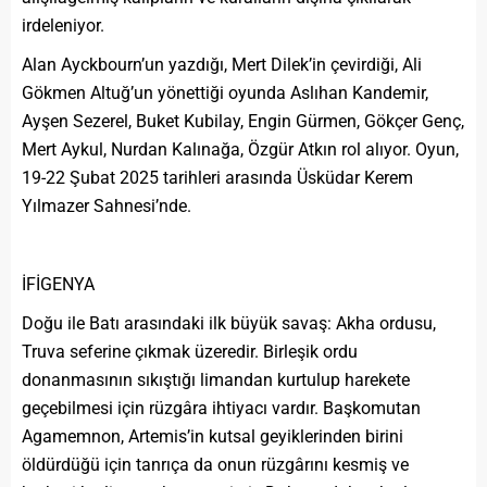
irdeleniyor.
Alan Ayckbourn’un yazdığı, Mert Dilek’in çevirdiği, Ali
Gökmen Altuğ’un yönettiği oyunda Aslıhan Kandemir,
Ayşen Sezerel, Buket Kubilay, Engin Gürmen, Gökçer Genç,
Mert Aykul, Nurdan Kalınağa, Özgür Atkın rol alıyor. Oyun,
19-22 Şubat 2025 tarihleri arasında Üsküdar Kerem
Yılmazer Sahnesi’nde.
İFİGENYA
Doğu ile Batı arasındaki ilk büyük savaş: Akha ordusu,
Truva seferine çıkmak üzeredir. Birleşik ordu
donanmasının sıkıştığı limandan kurtulup harekete
geçebilmesi için rüzgâra ihtiyacı vardır. Başkomutan
Agamemnon, Artemis’in kutsal geyiklerinden birini
öldürdüğü için tanrıça da onun rüzgârını kesmiş ve