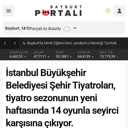
Bayburt,
16
°C
Parçalı Az Bulutlu
Bayburt’ta Minik Öğrencilere Jandarma Mesleği Tanıtıldı
GRAM ALTIN
DOLAR
EURO
STERLİN
BIST 100
6.660,55
47,7111
55,1881
64,4139
13.779,39
İstanbul Büyükşehir
Belediyesi Şehir Tiyatroları,
tiyatro sezonunun yeni
haftasında 14 oyunla seyirci
karşısına çıkıyor.