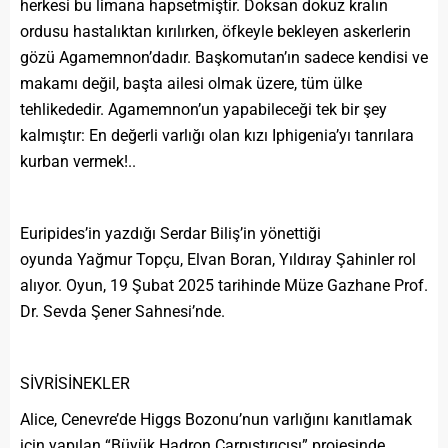
herkesi bu limana hapsetmiştir. Doksan dokuz kralın
ordusu hastalıktan kırılırken, öfkeyle bekleyen askerlerin
gözü Agamemnon’dadır. Başkomutan’ın sadece kendisi ve
makamı değil, başta ailesi olmak üzere, tüm ülke
tehlikededir. Agamemnon’un yapabileceği tek bir şey
kalmıştır: En değerli varlığı olan kızı Iphigenia’yı tanrılara
kurban vermek!..
Euripides’in yazdığı Serdar Biliş’in yönettiği
oyunda Yağmur Topçu, Elvan Boran, Yıldıray Şahinler rol
alıyor. Oyun, 19 Şubat 2025 tarihinde Müze Gazhane Prof.
Dr. Sevda Şener Sahnesi’nde.
SİVRİSİNEKLER
Alice, Cenevre’de Higgs Bozonu’nun varlığını kanıtlamak
için yapılan “Büyük Hadron Çarpıştırıcısı” projesinde