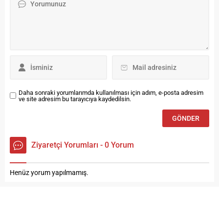
Merkezi Şener Şen Sahnesi’nde
seyirci karşısına çıkıyor. İstanbul’un
her noktasına oyunlarını götürmeyi
hedefleyen İBB Şehir Tiyatroları,...
Daha sonraki yorumlarımda kullanılması için adım, e-posta adresim
ve site adresim bu tarayıcıya kaydedilsin.
Ziyaretçi Yorumları - 0 Yorum
Henüz yorum yapılmamış.