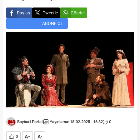
Paylaş
Tweetle
Gönder
ABONE OL
Bayburt Portalı
Yayınlama: 18.02.2025 - 16:32
0
A
A
0
+
-