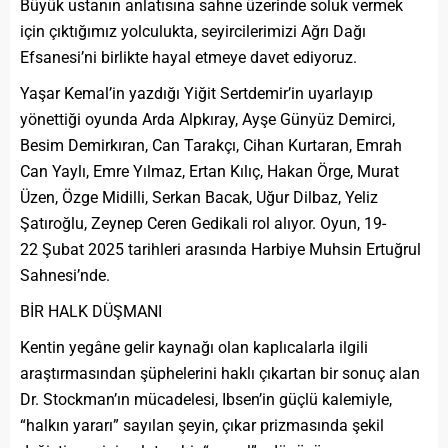
Büyük ustanın anlatısına sahne üzerinde soluk vermek
için çıktığımız yolculukta, seyircilerimizi Ağrı Dağı
Efsanesi’ni birlikte hayal etmeye davet ediyoruz.
Yaşar Kemal’in yazdığı Yiğit Sertdemir’in uyarlayıp
yönettiği oyunda Arda Alpkıray, Ayşe Günyüz Demirci,
Besim Demirkıran, Can Tarakçı, Cihan Kurtaran, Emrah
Can Yaylı, Emre Yılmaz, Ertan Kılıç, Hakan Örge, Murat
Üzen, Özge Midilli, Serkan Bacak, Uğur Dilbaz, Yeliz
Şatıroğlu, Zeynep Ceren Gedikali rol alıyor. Oyun, 19-
22 Şubat 2025 tarihleri arasında Harbiye Muhsin Ertuğrul
Sahnesi’nde.
BİR HALK DÜŞMANI
Kentin yegâne gelir kaynağı olan kaplıcalarla ilgili
araştırmasından şüphelerini haklı çıkartan bir sonuç alan
Dr. Stockman’ın mücadelesi, Ibsen’in güçlü kalemiyle,
“halkın yararı” sayılan şeyin, çıkar prizmasında şekil