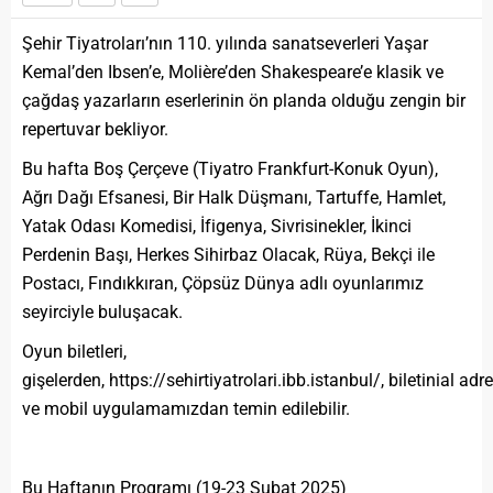
Şehir Tiyatroları’nın 110. yılında sanatseverleri Yaşar
Kemal’den Ibsen’e, Molière’den Shakespeare’e klasik ve
çağdaş yazarların eserlerinin ön planda olduğu zengin bir
repertuvar bekliyor.
Bu hafta Boş Çerçeve (Tiyatro Frankfurt-Konuk Oyun),
Ağrı Dağı Efsanesi, Bir Halk Düşmanı, Tartuffe, Hamlet,
Yatak Odası Komedisi, İfigenya, Sivrisinekler, İkinci
Perdenin Başı, Herkes Sihirbaz Olacak, Rüya, Bekçi ile
Postacı, Fındıkkıran, Çöpsüz Dünya adlı oyunlarımız
seyirciyle buluşacak.
Oyun biletleri,
gişelerden, https://sehirtiyatrolari.ibb.istanbul/, biletinial adr
ve mobil uygulamamızdan temin edilebilir.
Bu Haftanın Programı (19-23 Şubat 2025)