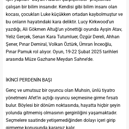
çalışan bir bilim insanıdır. Kendisi gibi bilim insanı olan
kocası, çocukları Luke küçükken ortadan kaybolmuştur ve
bu onların hayatındaki kara deliktir. Lucy Kirkwood’un
yazdığı, Ali Gökmen Altuğ’un yönettiği oyunda Ayşin Atav,
Yeliz Gerçek, Senan Kara Tutumluer, Özgür Dereli, Ahhan
Şener, Pınar Demiral, Volkan Öztürk, Ümran İnceoğlu,
Pınar Pamuk rol alıyor. Oyun, 19-22 Şubat 2025 tarihleri
arasında Müze Gazhane Meydan Sahne’de.
İKİNCİ PERDENİN BAŞI
Genç ve umutsuz bir oyuncu olan Muhsin, ünlü tiyatro
yönetmeni Afet’in açtığı oyuncu seçmesine girme fırsatı
bulur. Böylesi bir dönüm noktasında, hayatta hiçbir şeyin
yolunda gitmemiş olmasının gerginliğini yaşamaktadır.
Seçmelere saatinde yetişemediğinden dolayı içeri girip
girmeme konusunda kararsız kalır.