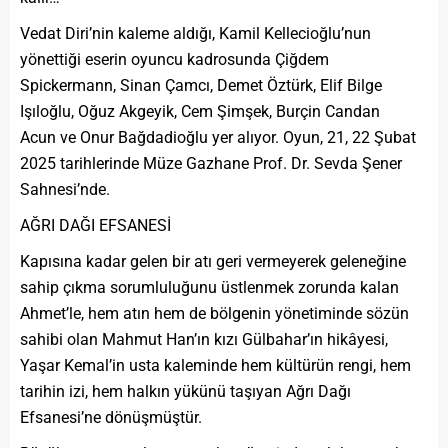
Vedat Diri’nin kaleme aldığı, Kamil Kellecioğlu’nun
yönettiği eserin oyuncu kadrosunda Çiğdem
Spickermann, Sinan Çamcı, Demet Öztürk, Elif Bilge
Işıloğlu, Oğuz Akgeyik, Cem Şimşek, Burçin Candan
Acun ve Onur Bağdadioğlu yer alıyor. Oyun, 21, 22 Şubat
2025 tarihlerinde Müze Gazhane Prof. Dr. Sevda Şener
Sahnesi’nde.
AĞRI DAĞI EFSANESİ
Kapısına kadar gelen bir atı geri vermeyerek geleneğine
sahip çıkma sorumluluğunu üstlenmek zorunda kalan
Ahmet’le, hem atın hem de bölgenin yönetiminde sözün
sahibi olan Mahmut Han’ın kızı Gülbahar’ın hikâyesi,
Yaşar Kemal’in usta kaleminde hem kültürün rengi, hem
tarihin izi, hem halkın yükünü taşıyan Ağrı Dağı
Efsanesi’ne dönüşmüştür.