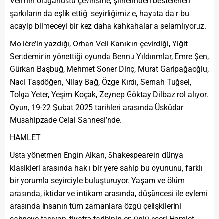
Veli’nin olağanüstü çevirisine, şiirlerinden bestelenen
şarkıların da eşlik ettiği seyirliğimizle, hayata dair bu
acayip bilmeceyi bir kez daha kahkahalarla selamlıyoruz.
Molière’in yazdığı, Orhan Veli Kanık’ın çevirdiği, Yiğit
Sertdemir’in yönettiği oyunda Bennu Yıldırımlar, Emre Şen,
Gürkan Başbuğ, Mehmet Soner Dinç, Murat Garipağaoğlu,
Naci Taşdöğen, Nilay Bağ, Özge Kırdı, Semah Tuğsel,
Tolga Yeter, Yeşim Koçak, Zeynep Göktay Dilbaz rol alıyor.
Oyun, 19-22 Şubat 2025 tarihleri arasında Üsküdar
Musahipzade Celal Sahnesi’nde.
HAMLET
Usta yönetmen Engin Alkan, Shakespeare’in dünya
klasikleri arasında haklı bir yere sahip bu oyununu, farklı
bir yorumla seyirciyle buluşturuyor. Yaşam ve ölüm
arasında, iktidar ve intikam arasında, düşüncesi ile eylemi
arasında insanın tüm zamanlara özgü çelişkilerini
sahneye taşıyan, tiyatro tarihinin en ünlü eseri Hamlet,