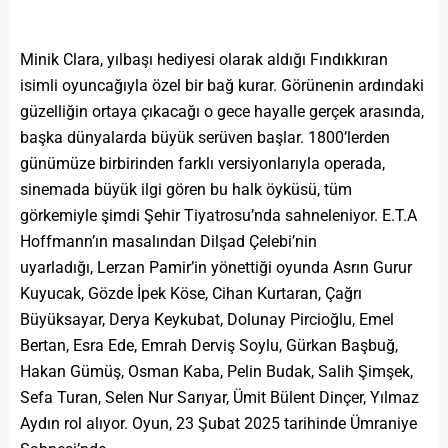
Minik Clara, yılbaşı hediyesi olarak aldığı Fındıkkıran
isimli oyuncağıyla özel bir bağ kurar. Görünenin ardındaki
güzelliğin ortaya çıkacağı o gece hayalle gerçek arasında,
başka dünyalarda büyük serüven başlar. 1800’lerden
günümüze birbirinden farklı versiyonlarıyla operada,
sinemada büyük ilgi gören bu halk öyküsü, tüm
görkemiyle şimdi Şehir Tiyatrosu’nda sahneleniyor. E.T.A
Hoffmann’ın masalından Dilşad Çelebi’nin
uyarladığı, Lerzan Pamir’in yönettiği oyunda Asrın Gurur
Kuyucak, Gözde İpek Köse, Cihan Kurtaran, Çağrı
Büyüksayar, Derya Keykubat, Dolunay Pircioğlu, Emel
Bertan, Esra Ede, Emrah Derviş Soylu, Gürkan Başbuğ,
Hakan Gümüş, Osman Kaba, Pelin Budak, Salih Şimşek,
Sefa Turan, Selen Nur Sarıyar, Ümit Bülent Dinçer, Yılmaz
Aydın rol alıyor. Oyun, 23 Şubat 2025 tarihinde Ümraniye