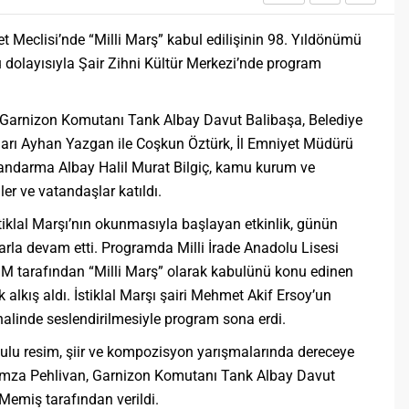
Öğreniriz?
Öğrenme, istisnasız tüm
let Meclisi’nde “Milli Marş” kabul edilişinin 98. Yıldönümü
toplumların gelişiminde ve
değişiminde geniş yer etmiş
olayısıyla Şair Zihni Kültür Merkezi’nde program
hayati öneme sahip bir olgu
olarak tarih boyunca konu olmuş
temel bir insan işlevidir.
 Garnizon Komutanı Tank Albay Davut Balibaşa, Belediye
Öğrenme eğitim bilimcilerce
arı Ayhan Yazgan ile Coşkun Öztürk, İl Emniyet Müdürü
kişinin çevresi ile etkileşimi
andarma Albay Halil Murat Bilgiç, kamu kurum ve
sonucunda meydana gelen kalıcı
izli bilişsel, duyuşsal ve
iler ve vatandaşlar katıldı.
davranışsal...
iklal Marşı’nın okunmasıyla başlayan etkinlik, günün
rla devam etti. Programda Milli İrade Anadolu Lisesi
BMM tarafından “Milli Marş” olarak kabulünü konu edinen
k alkış aldı. İstiklal Marşı şairi Mehmet Akif Ersoy’un
 halinde seslendirilmesiyle program sona erdi.
ulu resim, şiir ve kompozisyon yarışmalarında dereceye
i Hamza Pehlivan, Garnizon Komutanı Tank Albay Davut
Memiş tarafından verildi.