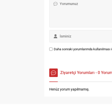
Fakültesi Öğretim Üyesi Prof.
kü
Dr. Fahri Uluç Özbayoğlu, İl
bi
Milli Eğitim Müdürü Seydi
za
Doğan, Gıda,...
to
ha
vu
Te
Daha sonraki yorumlarımda kullanılması iç
Ziyaretçi Yorumları - 0 Yoru
Henüz yorum yapılmamış.