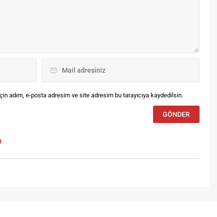
tüphanelerin sadece birer
başladı. Geçmişin izlerini
lgi deposu değil, aynı
günümüze taşıyan birbirinden
manda kent kimliğinin ve
değerli yöresel dokuma
plumsal hafızanın inşasında
ürünleri ve el sanatlarının yer
yati bir rol üstlendiğini
aldığı sergi,...
rguladı. Hafıza Kaybı,
lafisi Zor...
in adım, e-posta adresim ve site adresim bu tarayıcıya kaydedilsin.
m