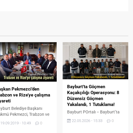
Bayburt’ta Göçmen
aşkan Pekmezci’den
Kaçakçılığı Operasyonu: 8
abzon ve Rize’ye çalışma
Düzensiz Göçmen
yareti
Yakalandı, 1 Tutuklama!
yburt Belediye Başkanı
Bayburt POrtalı – Bayburt’ta
kmü Pekmezci, Trabzon ve
göçmen kaçakçılığı ve insan
ze’ye çalışma ziyareti
22.05.2026 - 15:33
0
19.09.2019 - 10:49
0
ticaretine yönelik yürütülen
rçekleştirdi. İlk olarak
kararlı mücadele kapsamında
abzon’a hareket eden