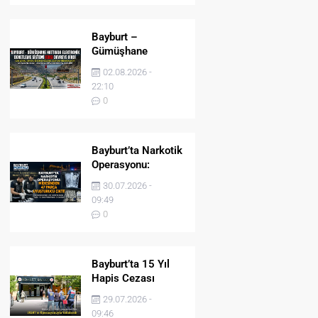
Bayburt –
Gümüşhane
Hattında Elektronik
02.08.2026 -
Denetleme Sistemi
22:10
(EDS) Devreye Girdi
0
Bayburt’ta Narkotik
Operasyonu:
Midesinden 47
30.07.2026 -
Parça Uyuşturucu
09:49
Çıktı!
0
Bayburt’ta 15 Yıl
Hapis Cezası
Bulunan Şahıs
29.07.2026 -
JASAT’ın
09:46