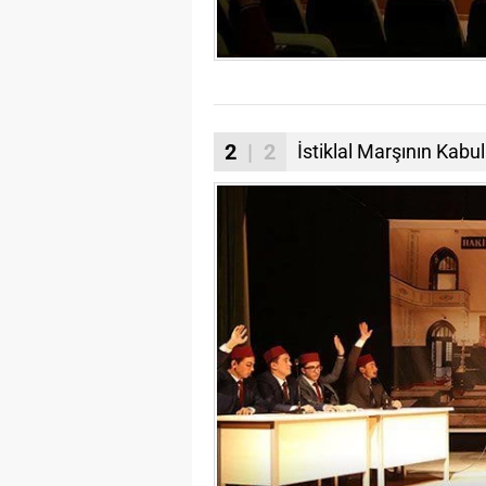
2
| 2
İstiklal Marşının Ka