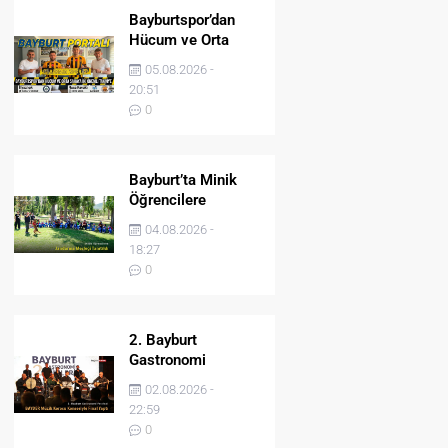
Bayburtspor’dan
Hücum ve Orta
Sahaya İki Önemli
05.08.2026 -
Takviye
20:51
0
Bayburt’ta Minik
Öğrencilere
Jandarma Mesleği
04.08.2026 -
Tanıtıldı
18:27
0
2. Bayburt
Gastronomi
Festivali BAYDER
02.08.2026 -
Müzik Korosu
22:59
Konseriyle Final
0
Yaptı