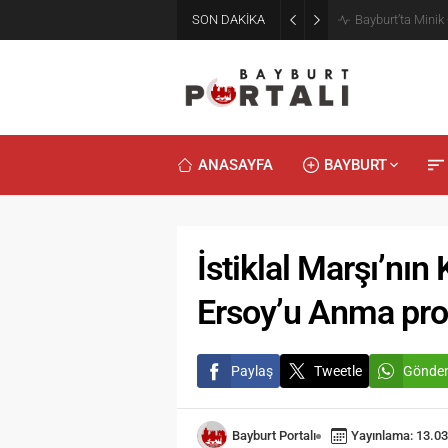
SON DAKİKA
Bayburt’ta Minik
ANASAYFA
BAYBURT
İstiklal Marşı’nı
Ersoy’u Anma pr
Paylaş
Tweetle
Gönde
Bayburt Portalı
Yayınlama: 13.03