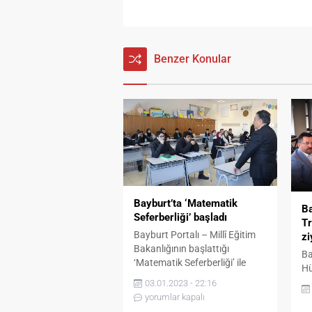
Benzer Konular
Bayburt’ta ‘Matematik
B
Seferberliği’ başladı
Tr
Bayburt Portalı – Millî Eğitim
zi
Bakanlığının başlattığı
Ba
‘Matematik Seferberliği’ ile
Hü
Bayburt’ta İl Millî Eğitim
Ri
03.01.2023 - 22:16
Müdürlüğü ve Bayburt
ge
yorumlar kapalı
Üniversitesi arasındaki ortak
Tr