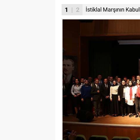
1
| 2
İstiklal Marşının Kab