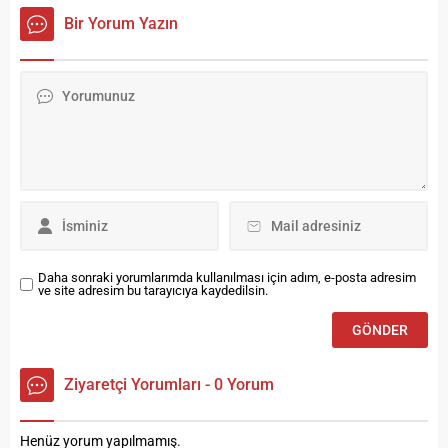
sergilenen TOGG’a
itibariyle yayına geçti.
Bir Yorum Yazın
vatandaşlar yoğun ilgi
gösterdi.
Daha sonraki yorumlarımda kullanılması için adım, e-posta adresim
ve site adresim bu tarayıcıya kaydedilsin.
Ziyaretçi Yorumları - 0 Yorum
Henüz yorum yapılmamış.