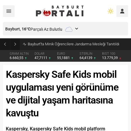
Bayburt,
16
°C
Parçalı Az Bulutlu
Bayburt’ta Minik Öğrencilere Jandarma Mesleği Tanıtıldı
GRAM ALTIN
DOLAR
EURO
STERLİN
BIST 100
6.660,55
47,7111
55,1881
64,4139
13.779,39
Kaspersky Safe Kids mobil
uygulaması yeni görünüme
ve dijital yaşam haritasına
kavuştu
Kaspersky, Kaspersky Safe Kids mobil platform