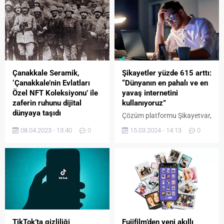
Çanakkale Seramik,
Şikayetler yüzde 615 arttı:
‘Çanakkale’nin Evlatları
“Dünyanın en pahalı ve en
Özel NFT Koleksiyonu’ ile
yavaş internetini
zaferin ruhunu dijital
kullanıyoruz”
dünyaya taşıdı
Çözüm platformu Şikayetvar,
Çanakkale Seramik,
internet servis
08.04.2023 - 13:40
0
15.03.2024 - 14:13
0
doğduğu topraklara
sağlayıcılarıyla ilgili çözüm
duyduğu minnetle 18 Mart
bekleyen konuları mercek
Çanakkale Zaferi’nin
altına aldı.
ölümsüz ruhunu NFT
dünyasına taşıdı.
TikTok’ta gizliliği
Fujifilm’den yeni akıllı