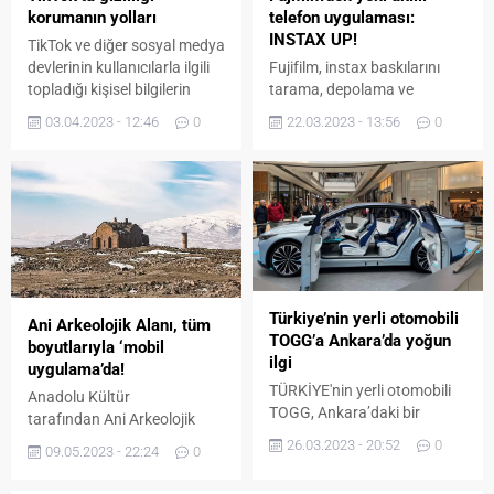
korumanın yolları
telefon uygulaması:
INSTAX UP!
TikTok ve diğer sosyal medya
devlerinin kullanıcılarla ilgili
Fujifilm, instax baskılarını
topladığı kişisel bilgilerin
tarama, depolama ve
büyüklüğü dikkat çekici
paylaşma imkanı sunan
03.04.2023 - 12:46
0
22.03.2023 - 13:56
0
boyutlara ulaştı.
INSTAX UP! uygulamasını
duyurdu.
Türkiye’nin yerli otomobili
Ani Arkeolojik Alanı, tüm
TOGG’a Ankara’da yoğun
boyutlarıyla ‘mobil
ilgi
uygulama’da!
TÜRKİYE'nin yerli otomobili
Anadolu Kültür
TOGG, Ankara’daki bir
tarafından Ani Arkeolojik
alışveriş merkezinde
Alanı’nı tüm boyutlarıyla
26.03.2023 - 20:52
0
09.05.2023 - 22:24
0
kullanıcılarıyla buluştu.
tanıtmak üzere hazırlanan
Alışveriş merkezinde
mobil uygulama Mayıs 2023