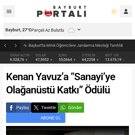
Bayburt,
27
°C
Parçalı Az Bulutlu
Bayburt’ta Minik Öğrencilere Jandarma Mesleği Tanıtıldı
GRAM ALTIN
DOLAR
EURO
STERLİN
BIST 100
6.528,76
47,5952
55,0664
64,2258
13.676,19
Kenan Yavuz’a “Sanayi’ye
Olağanüstü Katkı” Ödülü
Paylaş
Tweetle
Gönder
ABONE OL