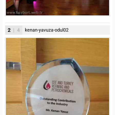
2
| 4
kenan-yavuza-odul02