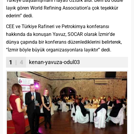
Türkiye Başdanışmanı Hayati Öztürk aldı. Beni bu ödüle
layık gören World Refining Association’a çok teşekkür
ederim” dedi.
CEE ve Türkiye Rafineri ve Petrokimya konferansı
hakkında da konuşan Yavuz, SOCAR olarak İzmir’de
dünya çapında bir konferans düzenlediklerini belirterek,
“İzmir böyle büyük organizasyonlara layıktır” dedi.
1
| 4
kenan-yavuza-odul03