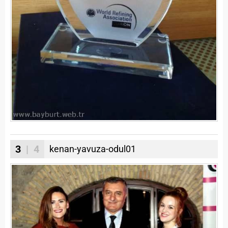
3
| 4
kenan-yavuza-odul01