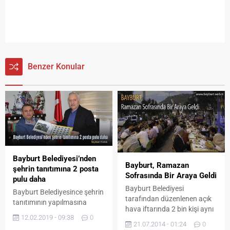
Benzer Konular
Bayburt Belediyesi’nden
Bayburt, Ramazan
şehrin tanıtımına 2 posta
Sofrasında Bir Araya Geldi
pulu daha
Bayburt Belediyesi
Bayburt Belediyesince şehrin
tarafından düzenlenen açık
tanıtımının yapılmasına
hava iftarında 2 bin kişi aynı
katkıda bulunmak adına
12.02.2019 - 09:38
0
sofrada iftar yaparak
yaptırılan posta pulları
21.07.2014 - 01:24
0
Ramazan coşkusunu hep