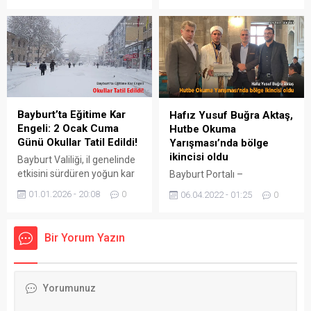
sürdürüyor.
kapsamında Türkiye
genelinde destek almaya
hak kazanan sınırlı sayıdaki
yükseköğretim kurumu
arasında yer alarak önemli
bir başarıya imza attı. 30
milyon TL bütçeyle hayata
geçirilecek proje ile Bayburt
Bayburt’ta Eğitime Kar
Hafız Yusuf Buğra Aktaş,
Üniversitesi bünyesinde Milli
Engeli: 2 Ocak Cuma
Hutbe Okuma
Teknoloji Atölyesi kurulacak.
Günü Okullar Tatil Edildi!
Yarışması’nda bölge
Bu stratejik yatırım, Bayburt
ikincisi oldu
Bayburt Valiliği, il genelinde
Üniversitesinin girişimcilik,
etkisini sürdüren yoğun kar
Bayburt Portalı –
yenilikçilik ve milli...
yağışı ve beklenen
Erzurum’da gerçekleştirilen
01.01.2026 - 20:08
0
06.04.2022 - 01:25
0
buzlanma riski nedeniyle 2
Genç Hatipler Hutbe Okuma
Ocak 2026 Cuma günü
Yarışması’nda Hafız Yusuf
eğitim-öğretime ara
Buğra Aktaş bölge ikincisi
Bir Yorum Yazın
verildiğini duyurdu.
oldu. 1 Nisan 2022 tarihinde
Milli Eğitim Bakanlığı Din
Öğretimi Genel Müdürlüğü’
nün düzenlediği Anadolu
İmam Hatip Liseleri arası