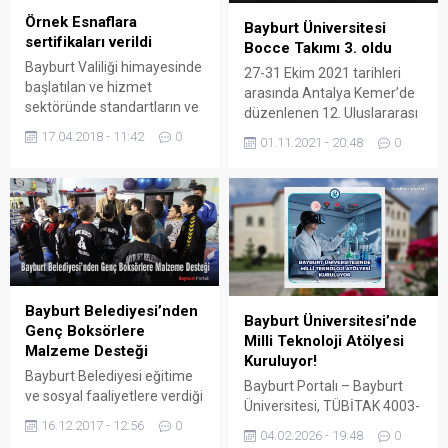
Örnek Esnaflara
Bayburt Üniversitesi
sertifikaları verildi
Bocce Takımı 3. oldu
Bayburt Valiliği himayesinde
27-31 Ekim 2021 tarihleri
başlatılan ve hizmet
arasında Antalya Kemer’de
sektöründe standartların ve
düzenlenen 12. Uluslararası
kalitenin artırılmasını
Kemer Open Bocce
17.04.2018 - 11:42
0
01.11.2021 - 20:48
0
hedefleyen “Örnek Esnaf
Turnuvasında, Bayburt
Mutlu Müşteri” projesi
Üniversitesi Bocce Takımı 3.
kapsamında gıda güvenliği
oldu. Türkiye Bocce Bowling
ve hijyen kriterlerini
ve Dart Federasyonu
sağlayan işletmeler
(TBBDF) tarafından Antalya
ödüllendirilmeye başlandı.
Kemer’de düzenlenen 12.
İşletmelerin, mevzuatta
Uluslararası Bocce
belirtilen koşullara uygun
Turnuvası, Türkiye’den ve 7
gıda üretimi, hizmet anlayışı,
Bayburt Belediyesi’nden
farklı ülkeden çok sayıda
Bayburt Üniversitesi’nde
müşteri memnuniyeti,
Genç Boksörlere
sporcunun katılımıyla
Milli Teknoloji Atölyesi
mekan kalitesi ile tüketici
Malzeme Desteği
yapılıyor. Birçok farklı
Kuruluyor!
hakları başlıkları altında
disiplininde gerçekleştirilen
Bayburt Belediyesi eğitime
Bayburt Portalı – Bayburt
değerlendirilmeye tabi
turnuvalarda,...
ve sosyal faaliyetlere verdiği
Üniversitesi, TÜBİTAK 4003-
tutulduğu projede ilk...
desteğin yanında bireysel
16.12.2017 - 12:56
0
T Milli Teknoloji Atölyeleri
sporlara da katkısını
04.02.2026 - 19:48
0
Destek Programı