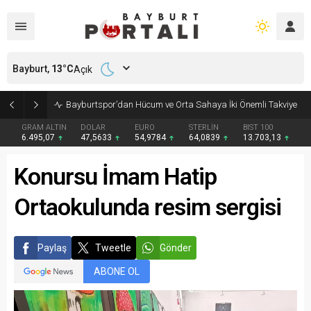
Bayburt,
13
°C
Açık
Bayburt’ta Minik Öğrencilere Jandarma Mesleği Tanıtıldı
GRAM ALTIN
DOLAR
EURO
STERLİN
BIST 100
6.495,07
47,5633
54,9784
64,0839
13.703,13
Konursu İmam Hatip
Ortaokulunda resim sergisi
Paylaş
Tweetle
Gönder
ABONE OL