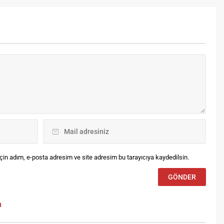
rdürülebilirlik', 'Gücünü
limden Alan Sürdürülebilirlik'
 'Gücünü İnsanlar İçin
llanan Sürdürülebilirlik'
şlıkları altında toplarken
jital dünyada da IMPACT+ ile
yata geçirdiği çalışması ile
kkatleri üstüne çekiyor.
in adım, e-posta adresim ve site adresim bu tarayıcıya kaydedilsin.
m