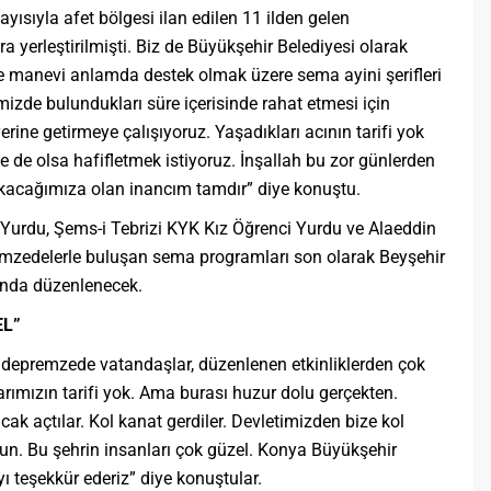
yısıyla afet bölgesi ilan edilen 11 ilden gelen
a yerleştirilmişti. Biz de Büyükşehir Belediyesi olarak
e manevi anlamda destek olmak üzere sema ayini şerifleri
mizde bulundukları süre içerisinde rahat etmesi için
ine getirmeye çalışıyoruz. Yaşadıkları acının tarifi yok
ze de olsa hafifletmek istiyoruz. İnşallah bu zor günlerden
ıkacağımıza olan inancım tamdır” diye konuştu.
urdu, Şems-i Tebrizi KYK Kız Öğrenci Yurdu ve Alaeddin
mzedelerle buluşan sema programları son olarak Beyşehir
’nda düzenlenecek.
EL”
depremzede vatandaşlar, düzenlenen etkinliklerden çok
arımızın tarifi yok. Ama burası huzur dolu gerçekten.
k açtılar. Kol kanat gerdiler. Devletimizden bize kol
sun. Bu şehrin insanları çok güzel. Konya Büyükşehir
ı teşekkür ederiz” diye konuştular.