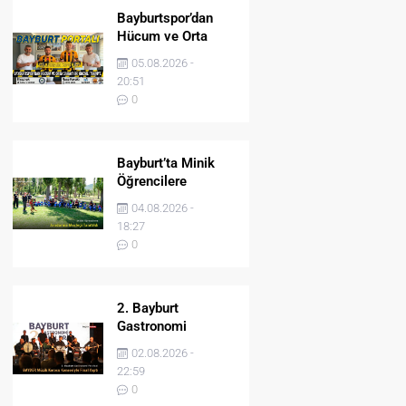
Bayburtspor’dan
Hücum ve Orta
Sahaya İki Önemli
05.08.2026 -
Takviye
20:51
0
Bayburt’ta Minik
Öğrencilere
Jandarma Mesleği
04.08.2026 -
Tanıtıldı
18:27
0
2. Bayburt
Gastronomi
Festivali BAYDER
02.08.2026 -
Müzik Korosu
22:59
Konseriyle Final
0
Yaptı