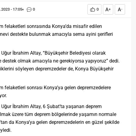
A
A
.2023 - 17:05
0
0
+
-
 felaketleri sonrasında Konya’da misafir edilen
evi destekte bulunmak amacıyla sema ayini şerifleri
Uğur İbrahim Altay, “Büyükşehir Belediyesi olarak
e destek olmak amacıyla ne gerekiyorsa yapıyoruz” dedi.
klerini söyleyen depremzedeler de, Konya Büyükşehir
m felaketleri sonrası Konya’ya gelen depremzedelere
yor.
 Uğur İbrahim Altay, 6 Şubat’ta yaşanan deprem
 olmak üzere tüm deprem bölgelerinde yaşamın normale
aftan da Konya’ya gelen depremzedelerin en güzel şekilde
yledi.