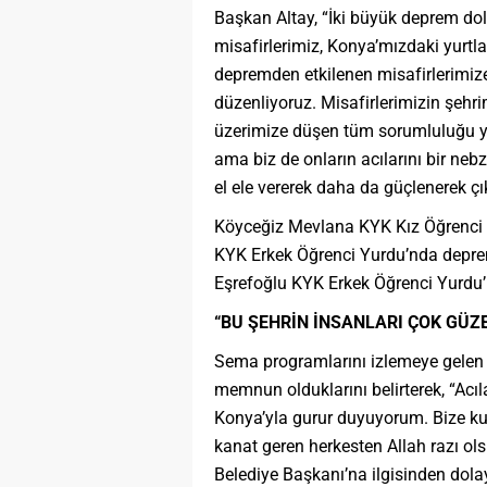
Başkan Altay, “İki büyük deprem dola
misafirlerimiz, Konya’mızdaki yurtlar
depremden etkilenen misafirlerimiz
düzenliyoruz. Misafirlerimizin şehri
üzerimize düşen tüm sorumluluğu yer
ama biz de onların acılarını bir neb
el ele vererek daha da güçlenerek ç
Köyceğiz Mevlana KYK Kız Öğrenci Y
KYK Erkek Öğrenci Yurdu’nda depre
Eşrefoğlu KYK Erkek Öğrenci Yurdu
“BU ŞEHRİN İNSANLARI ÇOK GÜZ
Sema programlarını izlemeye gelen 
memnun olduklarını belirterek, “Acıl
Konya’yla gurur duyuyorum. Bize kuca
kanat geren herkesten Allah razı ol
Belediye Başkanı’na ilgisinden dolay