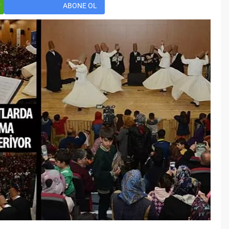
Öğreniriz?
r
ABONE OL
Öğrenme, istisnasız tüm
toplumların gelişiminde ve
değişiminde geniş yer etmiş
hayati öneme sahip bir olgu
olarak tarih boyunca konu olmuş
temel bir insan işlevidir.
Öğrenme eğitim bilimcilerce
kişinin çevresi ile etkileşimi
sonucunda meydana gelen kalıcı
izli bilişsel, duyuşsal ve
davranışsal...