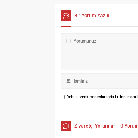
Sü
Bi
Bir Yorum Yazın
ve
Ku
ba
di
ha
di
Daha sonraki yorumlarımda kullanılması iç
Ziyaretçi Yorumları - 0 Yoru