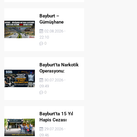
Bayburt –
Gümüşhane
Hattında Elektronik
02.08.2026 -
Denetleme Sistemi
22:10
(EDS) Devreye Girdi
0
Bayburt’ta Narkotik
Operasyonu:
Midesinden 47
30.07.2026 -
Parça Uyuşturucu
09:49
Çıktı!
0
Bayburt’ta 15 Yıl
Hapis Cezası
Bulunan Şahıs
29.07.2026 -
JASAT’ın
09:46