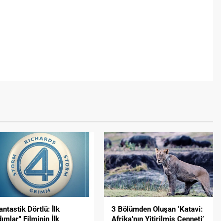
antastik Dörtlü: İlk
3 Bölümden Oluşan ‘Katavi:
ımlar" Filminin İlk
Afrika’nın Yitirilmiş Cenneti’