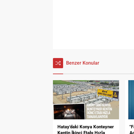
Benzer Konular
Hatay’daki Konya Konteyner
"F
Kentin İkinci Etabı Hızla
Ad