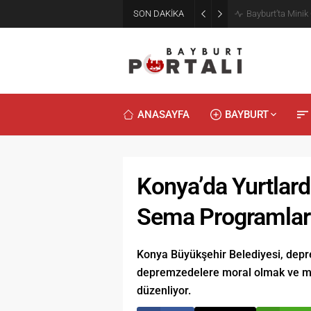
SON DAKİKA
Bayburt’ta Minik
ANASAYFA
BAYBURT
Konya’da Yurtlar
Sema Programlarıy
Konya Büyükşehir Belediyesi, depre
depremzedelere moral olmak ve ma
düzenliyor.