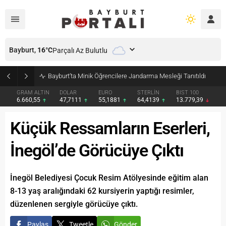
Bayburt,
16
°C
Parçalı Az Bulutlu
Bayburt’ta Minik Öğrencilere Jandarma Mesleği Tanıtıldı
GRAM ALTIN
DOLAR
EURO
STERLİN
BIST 100
6.660,55
47,7111
55,1881
64,4139
13.779,39
Küçük Ressamların Eserleri,
İnegöl’de Görücüye Çıktı
İnegöl Belediyesi Çocuk Resim Atölyesinde eğitim alan
8-13 yaş aralığındaki 62 kursiyerin yaptığı resimler,
düzenlenen sergiyle görücüye çıktı.
Paylaş
Tweetle
Gönder