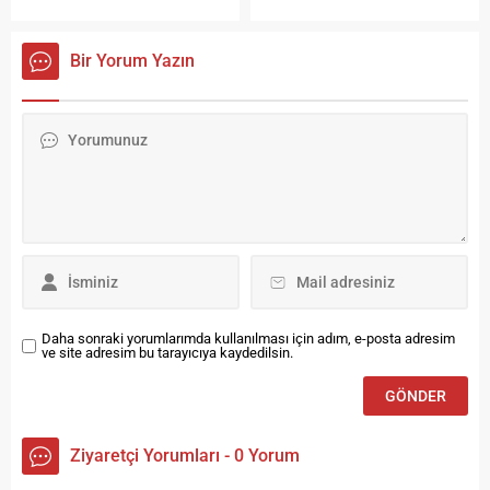
Dostluk Köprüsü” konseri ile
Kärcher, Dünya Kadınlar
kutladı. Slovenya’dan
Günü dolayısıyla önemli bir
konukların da katıldığı
sergiye ev sahipliği yapıyor.
Bir Yorum Yazın
konserde, iki kentten
sanatçıların seslendirdiği
şarkılar ve dans gösterileriyle
kültür şöleni yaşandı.
Karşıyaka Belediye Başkanı
Yıldız Ünsal “Bu anlamlı
gecede, kültürel değerlerimizi
müzik aracılığıyla birleştiriyor
ve dostluk bağlarımızı...
Daha sonraki yorumlarımda kullanılması için adım, e-posta adresim
ve site adresim bu tarayıcıya kaydedilsin.
Ziyaretçi Yorumları - 0 Yorum