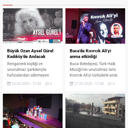
Büyük Ozan Aysel Gürel
Buca’da Kıvırcık Ali’yi
Kadıköy’de Anılacak
anma etkinliği
Rengarenk kişiliği ve
Buca Belediyesi, Türk Halk
unutulmaz şarkılarıyla
Müziği’nin unutulmaz ismi
hafızalardan silinmeyen
Kıvırcık Ali’yi türkülerle andı.
Aysel Gürel, Kadıköy
Belediye Başkanı Mimar
22.02.2025 - 12:32
0
27.02.2025 - 12:43
0
Belediyesi Caddebostan
Görkem Duman, “Sesini ve
Kültür Merkezi’nde anılacak
sazının tınısını her
Türk pop müziğinin efsane
duyduğumuzda,
ismi Aysel Gürel, oyuncu ve
gönlümüzün en derin
tiyatro sanatçısı olan kızı
yerlerine dokunan Kıvırcık
Müjde Ar ve sanatçı
Ali’yi sevgiyle anıyorum” dedi.
dostlarının katılımıyla
Geçirdiği trafik kazası
Kadıköy Belediyesi
nedeniyle 2011 yılında henüz