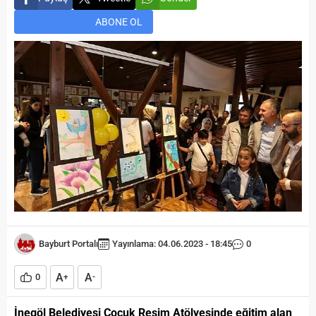
ABONE OL
Bayburt Portalı
Yayınlama: 04.06.2023 - 18:45
0
A
A
0
+
-
İnegöl Belediyesi Çocuk Resim Atölyesinde eğitim alan