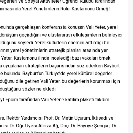
Değerleri ve Sosyal Aktiviteler Öğrenci Kulübü tarafından
unmasında Yerel Yönetimlerin Rolü: Kastamonu Örneği’
onu’nda gerçekleşen konferansta konuşan Vali Yeter, yerel
önüşüm geçirdiğini ve uluslararası etkileşimlerin belirleyici
uğunu söyledi. Yerel kültürlerin önemini arttırdığı bir
nın yerel yönetimlerin stratejik planları arasında yer
 Yeter, Kastamonu ilinde incelediği bazı vakaları örnek
da uygulanan stratejilerin başarısından söz ederken Bayburt
e bulundu. Bayburt’un Türkiye’de yerel kültürel değerler
duğunu dile getiren Vali Yeter, bu değerlerin korunması için
düştüğünü sözlerine ekledi.
yt Epcim tarafından Vali Yeter’e katılım plaketi takdim
ıra, Rektör Yardımcısı Prof. Dr. Metin Uçurum, İktisadi ve
cısı Dr. Öğr. Üyesi Alirıza Ağ, Doç. Dr. Hayriye Şengün, Dr.