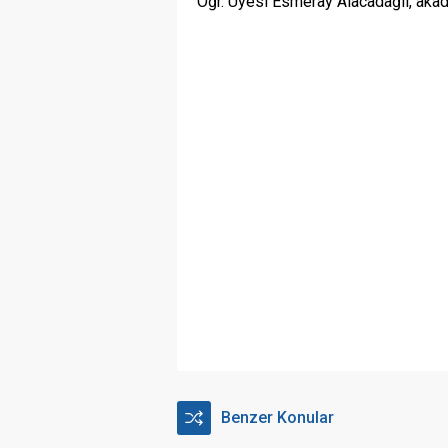
Öğr. Üyesi Esmeray Alacadağlı, akade
Benzer Konular