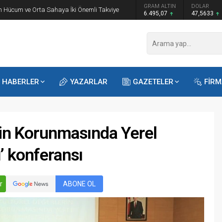
GRAM ALTIN
DOLAR
EURO
 Öğrencilere Jandarma Mesleği Tanıtıldı
6.495,07
47,5633
54,9784
HABERLER
YAZARLAR
GAZETELER
FİR
rin Korunmasında Yerel
’ konferansı
Recep
Kayalı
29.04.2026 - 12:23
r
ABONE OL
Duyularla mı, Duygularla mı