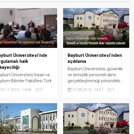
yburt Üniversitesi’nde
Bayburt Üniversitesi’nden
gulamalı halk
açıklama
kayeciliği
Bayburt Üniversitesi, güvenlik
yburt Üniversitesi İnsan ve
ve temizlik personeli alımı
plum Bilimler Fakültesi Türk
gerçekleştireceği yönündeki
lk Edebiyatı dersinde
söylentileri yaptığı basın
02.11.2019 - 14:08
0
01.08.2019 - 14:37
0
gulamalı halk bilimi dersi
açıklamasıyla yalanladı.
rildi. İnsan ve Toplum
Açıklama şöyle: Son
limler Fakültesi Türk Halk
dönemlerde kaynağı belirsiz
ebiyatı dersine katılan
bir bilgi olarak kamuoyu
kayeci İsmail Öksüz, Türk Dili
hislerini ve beklentilerini yanlış
 Edebiyatı Bölümü 3. Sınıf
yönlendirme gücüne erişen
rencilerine hikaye anlattı.
‘Bayburt Üniversitesi’nin