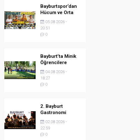
Bayburtspor’dan
Hücum ve Orta
Sahaya İki Önemli
05.08.2026 -
Takviye
20:51
0
Bayburt’ta Minik
Öğrencilere
Jandarma
04.08.2026 -
Mesleği Tanıtıldı
18:27
0
2. Bayburt
Gastronomi
Festivali BAYDER
02.08.2026 -
Müzik Korosu
22:59
Konseriyle Final
0
Yaptı