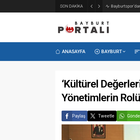
SON DAKİKA
Bayburt’ta Minik
ANASAYFA
BAYBURT
‘Kültürel Değerle
Yönetimlerin Rolü
Paylaş
Tweetle
Gönde