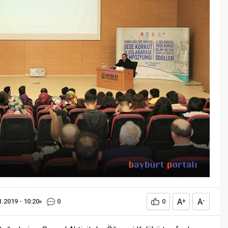
Öğreniriz?
Öğrenme, istisnasız tüm
toplumların gelişiminde ve
değişiminde geniş yer etmiş
hayati öneme sahip bir olgu
olarak tarih boyunca konu olmuş
temel bir insan işlevidir. Öğrenme
eğitim bilimcilerce kişinin çevresi
ile etkileşimi sonucunda meydana
gelen kalıcı izli bilişsel, duyuşsal
ve davranışsal...
A
A
1.2019 - 10:20
0
0
+
-