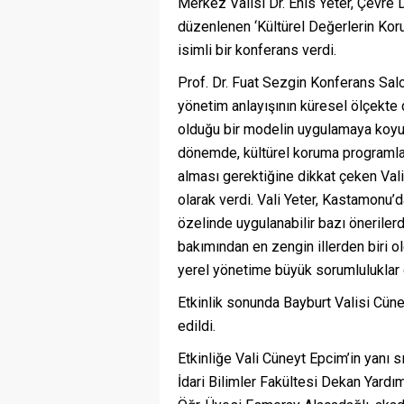
Merkez Valisi Dr. Enis Yeter, Çevre 
düzenlenen ‘Kültürel Değerlerin Kor
isimli bir konferans verdi.
Prof. Dr. Fuat Sezgin Konferans Sal
yönetim anlayışının küresel ölçekte d
olduğu bir modelin uygulamaya koyuld
dönemde, kültürel koruma programları
alması gerektiğine dikkat çeken Vali
olarak verdi. Vali Yeter, Kastamonu’
özelinde uygulanabilir bazı önerilerd
bakımından en zengin illerden biri ol
yerel yönetime büyük sorumluluklar 
Etkinlik sonunda Bayburt Valisi Cüne
edildi.
Etkinliğe Vali Cüneyt Epcim’in yanı s
İdari Bilimler Fakültesi Dekan Yardım