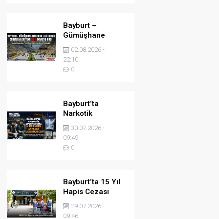
Bayburt –
Gümüşhane
Hattında
02.08.2026 -
Elektronik
22:10
Denetleme
0
Sistemi (EDS)
Devreye Girdi
Bayburt’ta
Narkotik
Operasyonu:
30.07.2026 -
Midesinden 47
09:49
Parça Uyuşturucu
0
Çıktı!
Bayburt’ta 15 Yıl
Hapis Cezası
Bulunan Şahıs
29.07.2026 -
JASAT’ın
09:46