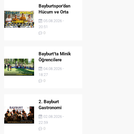
Bayburtspor’dan
Hücum ve Orta
Sahaya İki Önemli
05.08.2026 -
Takviye
20:51
0
Bayburt’ta Minik
Öğrencilere
Jandarma Mesleği
04.08.2026 -
Tanıtıldı
18:27
0
2. Bayburt
Gastronomi
Festivali BAYDER
02.08.2026 -
Müzik Korosu
22:59
Konseriyle Final
0
Yaptı