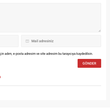
kunuşlarla bir araya getiren
andım Ben”, Aydoğan
yfur’un etkileyici vokal
rumu...
in adım, e-posta adresim ve site adresim bu tarayıcıya kaydedilsin.
m