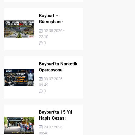
Bayburt –
Gümüşhane
Hattında Elektronik
02.08.2026 -
Denetleme Sistemi
22:10
(EDS) Devreye Girdi
0
Bayburt’ta Narkotik
Operasyonu:
Midesinden 47
30.07.2026 -
Parça Uyuşturucu
09:49
Çıktı!
0
Bayburt’ta 15 Yıl
Hapis Cezası
Bulunan Şahıs
29.07.2026 -
JASAT’ın
09:46