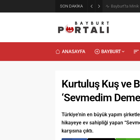
SON DAKİKA
Bayburt’ta Minik
ANASAYFA
BAYBURT
Kurtuluş Kuş ve B
‘Sevmedim Deme’
Türkiye’nin en büyük yapım şirketl
hikayeye ev sahipliği yapan “Sevm
karşısına çıktı.