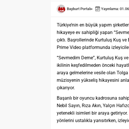
Bayburt Portalı
Yayınlama: 01.06
Türkiye’nin en büyük yapım şirketle
hikayeye ev sahipliği yapan “Sevme
çıktı. Başrollerinde Kurtuluş Kuş ve
Prime Video platformunda izleyicile
“Sevmedim Deme”, Kurtuluş Kuş ve B
ikilinin keşfedilmeden önceki hayatla
araya gelmelerine vesile olan Tolga 
müzisyenin yükseliş hikayesini anlata
çıkarıyor.
Başarılı bir oyuncu kadrosuna sa
Nebil Sayın, Rıza Akın, Yalçın Hafızo
yetenekli isimleri bir araya getiriyor
yönlerini ustalıkla yansıtırken, izle