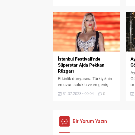
güçlü sesi, sahne enerjisi ve
“A
samimiyetiyle sevilen sanatçı
ye
Suzan Kardeş, festivalin son
konserinde Ayvalıklılara ve
misafirlere müzik dolu bir gece
yaşattı. Kırlangıç Yaşam
Merkezi Çim Alan’da
gerçekleşen konsere yaklaşık 5
bin kişi katıldı. Renkli...
İstanbul Festivali’nde
A
Süperstar Ajda Pekkan
Gö
Rüzgarı
Ay
Etkinlik dünyasına Türkiye’nin
Gö
en uzun soluklu ve en geniş
or
kapsamlı festivali olarak
il
31.07.2023 - 00:04
0
damgasını vuran İstanbul
Tu
Festivali, Festival Park
pl
Yenikapı’da tüm hızıyla devam
gü
ediyor.
al
Bir Yorum Yazın
od
Ar
ça