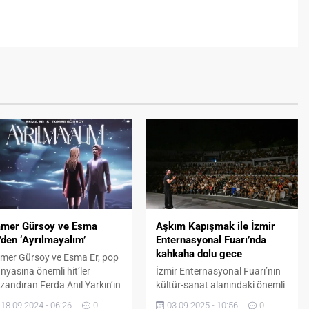
amer Gürsoy ve Esma
Aşkım Kapışmak ile İzmir
’den ‘Ayrılmayalım’
Enternasyonal Fuarı’nda
kahkaha dolu gece
mer Gürsoy ve Esma Er, pop
nyasına önemli hit’ler
İzmir Enternasyonal Fuarı’nın
zandıran Ferda Anıl Yarkın’ın
kültür-sanat alanındaki önemli
06 yılında yazıp söylediği
duraklarından Atatürk Açık
18.09.2024 - 06:26
0
03.09.2025 - 10:56
0