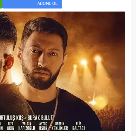
Öğreniriz?
r
ABONE OL
Öğrenme, istisnasız tüm
toplumların gelişiminde ve
değişiminde geniş yer etmiş
hayati öneme sahip bir olgu
olarak tarih boyunca konu olmuş
temel bir insan işlevidir.
Öğrenme eğitim bilimcilerce
kişinin çevresi ile etkileşimi
sonucunda meydana gelen kalıcı
izli bilişsel, duyuşsal ve
davranışsal...