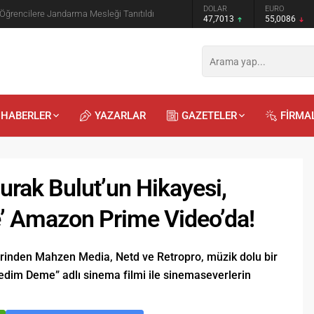
GRAM ALTIN
DOLAR
EURO
 Öğrencilere Jandarma Mesleği Tanıtıldı
6.544,76
47,7013
55,0086
HABERLER
YAZARLAR
GAZETELER
FİRMA
urak Bulut’un Hikayesi,
 Amazon Prime Video’da!
Recep
Kayalı
erinden Mahzen Media, Netd ve Retropro, müzik dolu bir
29.04.2026 - 12:23
edim Deme” adlı sinema filmi ile sinemaseverlerin
Duyularla mı, Duygularla mı