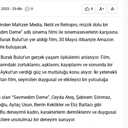
A
A
.2023 - 23:48
0
4
+
-
rinden Mahzen Media, Netd ve Retropro, müzik dolu bir
dim Deme” adlı sinema filmi ile sinemaseverlerin karşısına
 Burak Bulut’un yer aldığı film, 30 Mayıs itibariyle Amazon
rle buluşacak.
urak Bulut’un gerçek yaşam öykülerini anlatıyor. Film,
rındaki zorluklarını, aşklarını, kayıplarını ve sonunda bir
Aykut’un verdiği güç ve mutluluğu konu alıyor. İki yetenekli
n film, seyircileri duygusal ve etkileyici bir yolculuğa
hip olan “Sevmedim Deme”, Ceyda Ateş, Şebnem Sönmez,
ğlu, Aytaç Usun, Berrin Keklikler ve Eliz Baltacı gibi
. Bu deneyimli kadro, karakterlerin derinliklerini ve duygusal
yicilere unutulmaz bir deneyim sunuyor.