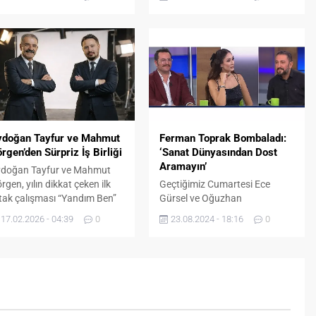
yrılmayalım” şarkısını
Hava Tiyatrosu, etkinliklerinin
niden yorumladılar.
ikinci gününde kahkaha dolu
bir geceye ev sahipliği yaptı.
Yazar Aşkım Kapışmak, stand-
up gösterisiyle sahnedeydi.
Fuar ziyaretçileri, gösteriye
büyük ilgi gösterdi. İzmir
Enternasyonal Fuarı, bu yıl da
sadece ticaret ve tanıtım
alanıyla değil, kültür ve sanat
ydoğan Tayfur ve Mahmut
Ferman Toprak Bombaladı:
etkinlikleriyle de...
rgen’den Sürpriz İş Birliği
‘Sanat Dünyasından Dost
Aramayın’
doğan Tayfur ve Mahmut
rgen, yılın dikkat çeken ilk
Geçtiğimiz Cumartesi Ece
tak çalışması “Yandım Ben”
Gürsel ve Oğuzhan
e müzikseverlerle buluştu.
Bayraktar’ın sunduğu “Söz
17.02.2026 - 04:39
0
23.08.2024 - 18:16
0
no Music etiketiyle dijital
Sende” programına yeni şarkısı
atformlarda yayınlanan eser,
“Aynen” ile konuk olan ünlü
çlü duygusu ve modern
şarkıcı Ferman Toprak samimi
tyapısıyla kısa sürede ilgi
açıklamalarda bulundu.
ağı olmayı hedefliyor.
abesk müziğin hissiyatını
ğdaş elektronik