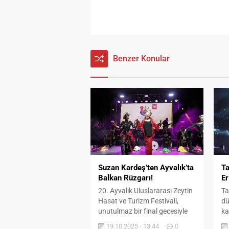
Benzer Konular
Suzan Kardeş’ten Ayvalık’ta
T
Balkan Rüzgarı!
Er
20. Ayvalık Uluslararası Zeytin
Ta
Hasat ve Turizm Festivali,
dü
unutulmaz bir final gecesiyle
ka
sona erdi. Balkan müziğinin
20
19.10.2025 - 13:44
0