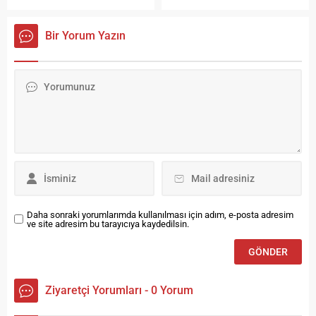
kurduğu fakat maddi
albümü “Universal Vibes” ile
imkansızlıklar ve ömrünün de
geliyor! Türkçe, Rusça,
Bir Yorum Yazın
vefa etmemesi sebebiyle
Almanca, Azerice, Rumence
devam ettiremediği Hulusi
ve İngilizce dillerinde 8
Kentmen tiyatrosu,
şarkıdan oluşan bu albüm,
dedesinin vasiyeti olması ve
müzikte sınırları ortadan
adını yaşatmak istemeleri
kaldırıyor. Albümün En Özel
nedeniyle, torunu Melek
Çalışması 18 Mart’ta
Kentmen tarafından
Yayında! 18 Mart’ta
tekrardan kuruldu.
albümdeki 8 şarkı dijital
platformlarda
müzikseverlerle buluşacak....
Daha sonraki yorumlarımda kullanılması için adım, e-posta adresim
ve site adresim bu tarayıcıya kaydedilsin.
Ziyaretçi Yorumları - 0 Yorum