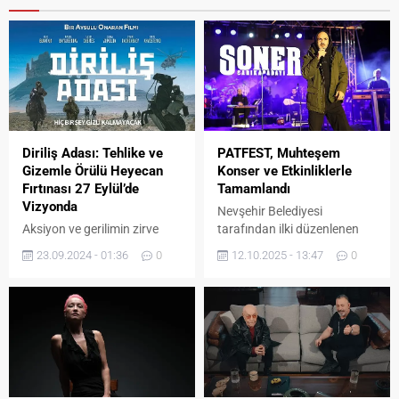
Diriliş Adası: Tehlike ve
PATFEST, Muhteşem
Gizemle Örülü Heyecan
Konser ve Etkinliklerle
Fırtınası 27 Eylül’de
Tamamlandı
Vizyonda
Nevşehir Belediyesi
Aksiyon ve gerilimin zirve
tarafından ilki düzenlenen
yaptığı Diriliş Adası (orijinal
Patates Festivali muhteşem
23.09.2024 - 01:36
0
12.10.2025 - 13:47
0
adıyla Rebirth Island), 27
etkinliklerle tamamlandı. Bu
Eylül'de sinemaseverlerle
yıl birincisi düzenlenen
buluşmaya hazırlanıyor.
Patates Festivali PATFEST
büyük coşku ve etkinliklerle
son buldu. Sosyal
Belediyeciliğin en renkli
örneklerinin sergilendiği
festivalde Nevşehir