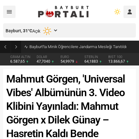
Bayburt,
31
°C
Açık
Bayburt’ta Minik Öğrencilere Jandarma Mesleği Tanıtıldı
GRAM ALTIN
DOLAR
EURO
STERLİN
BIST 100
6.587,65
47,7040
54,9979
64,1883
13.866,67
Mahmut Görgen, 'Universal
Vibes' Albümünün 3. Video
Klibini Yayınladı: Mahmut
Görgen x Dilek Günay –
Hasretin Kaldı Bende