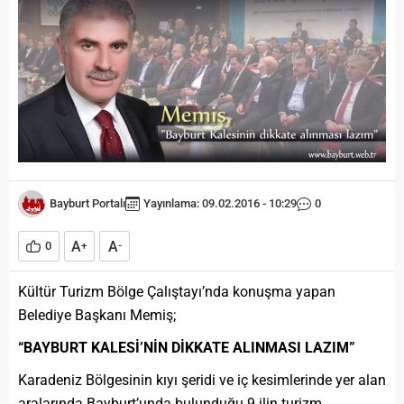
Bayburt Portalı
Yayınlama: 09.02.2016 - 10:29
0
A
A
0
+
-
Kültür Turizm Bölge Çalıştayı’nda konuşma yapan
Belediye Başkanı Memiş;
“BAYBURT KALESİ’NİN DİKKATE ALINMASI LAZIM”
Karadeniz Bölgesinin kıyı şeridi ve iç kesimlerinde yer alan
aralarında Bayburt’unda bulunduğu 9 ilin turizm