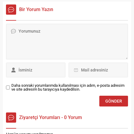
uygulamalarına katkı
dolayısıyla kendisini yalnız
sunmaya devam ediyor.
bırakmayarak yanında olan
Bir Yorum Yazın
Bayburt Üniversitesi, 11-12
akraba, dost ve yakınları için
Kasım tarihlerinde, Bâbertî
bir teşekkür mesajı yayınladı.
Külliyesi, Kültür Merkezinde
Başkan Pekmezci yayınladığı
bulunan Bowling Salonunda,
mesajında şu ifadelere yer
Türkiye Bocce, Bowling, Dart
verdi: “Oğlum Dr. Öğr. Üyesi
Federasyonu tarafından
Necati Serdar Pekmezci’nin
organize edilen “Bowling
vefatında yanımızda olan,
Hakemlik Kursu”na ev
cenazemize katılarak ve
sahipliği yaptı. Kurs, aynı
telefonla...
zamanda Bowling...
Daha sonraki yorumlarımda kullanılması için adım, e-posta adresim
ve site adresim bu tarayıcıya kaydedilsin.
Ziyaretçi Yorumları - 0 Yorum