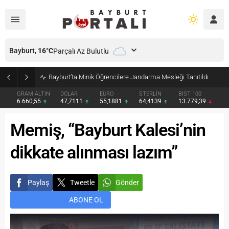
Bayburt,
16
°C
Parçalı Az Bulutlu
Bayburt’ta Minik Öğrencilere Jandarma Mesleği Tanıtıldı
GRAM ALTIN
DOLAR
EURO
STERLİN
BIST 100
6.660,55
47,7111
55,1881
64,4139
13.779,39
Memiş, “Bayburt Kalesi’nin
dikkate alınması lazım”
Paylaş
Tweetle
Gönder
ABONE OL