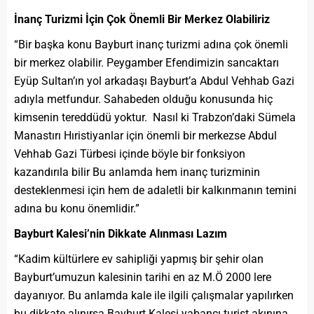
İnanç Turizmi İçin Çok Önemli Bir Merkez Olabiliriz
“Bir başka konu Bayburt inanç turizmi adına çok önemli
bir merkez olabilir. Peygamber Efendimizin sancaktarı
Eyüp Sultan’ın yol arkadaşı Bayburt’a Abdul Vehhab Gazi
adıyla metfundur. Sahabeden olduğu konusunda hiç
kimsenin tereddüdü yoktur. Nasıl ki Trabzon’daki Sümela
Manastırı Hıristiyanlar için önemli bir merkezse Abdul
Vehhab Gazi Türbesi içinde böyle bir fonksiyon
kazandırıla bilir Bu anlamda hem inanç turizminin
desteklenmesi için hem de adaletli bir kalkınmanın temini
adına bu konu önemlidir.”
Bayburt Kalesi’nin Dikkate Alınması Lazım
“Kadim kültürlere ev sahipliği yapmış bir şehir olan
Bayburt’umuzun kalesinin tarihi en az M.Ö 2000 lere
dayanıyor. Bu anlamda kale ile ilgili çalışmalar yapılırken
bu dikkate alınırsa Bayburt Kalesi yabancı turist akınına