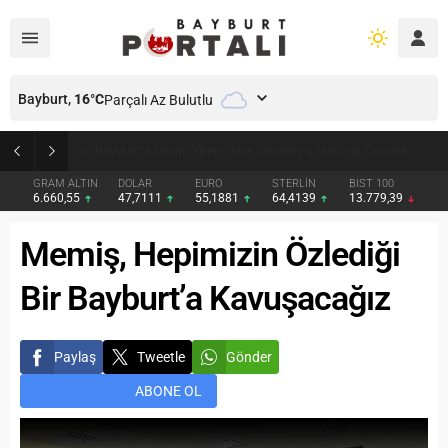
Bayburt,
16
°C
Parçalı Az Bulutlu
Bayburt’ta Minik Öğrencilere Jandarma Mesleği Tanıtıldı
GRAM ALTIN
DOLAR
EURO
STERLİN
BIST 100
6.660,55
47,7111
55,1881
64,4139
13.779,39
Memiş, Hepimizin Özlediği
Bir Bayburt’a Kavuşacağız
Paylaş
Tweetle
Gönder
ABONE OL