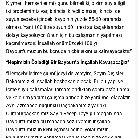
Kıymetli hemşerilerimiz şunu bilmeli ki, bizim suyla ilgili
iki problemimiz var; birincisi kireçli olması, ikincisi de
suyun şebeke içindeki kaybının yüzde 55-60 oranında
olması. Yani 100 litre suyun 60 litresi su kaçaklarından
dolayı kayboluyor. Onun için bu çalışmanın yapılması
kaçınılmazdır. İnşallah önümüzdeki 100 yıl
Bayburt’umuzun bu konuda hiçbir sıkıntısı kalmayacaktır.”
“Hepimizin Özlediği Bir Bayburt’a İnşallah Kavuşacağız”
“Hemşehrilerime şu müjdeyi de vereyim; Sayın Dışişleri
Bakanımız ki inşallah başbakan olacak. Bu alt yapı ve
içme suyu çalışmaları tamamlandıktan sonra asfaltlama
ve kaldırım yapımı çalışmalarında bize yardımcı olacaktır.
Aynı azmanda bugünkü Başbakanımız yarınki
Cumhurbaşkanımız Sayın Recep Tayyip Erdoğan’ında
Bayburt’umuza bu manada sözü vardır. İnşallah
Bayburt’umuzun kentleşmesi adına, yolarımızın,
kaldırımlarımızın yapılması konusunda bize çok ciddi