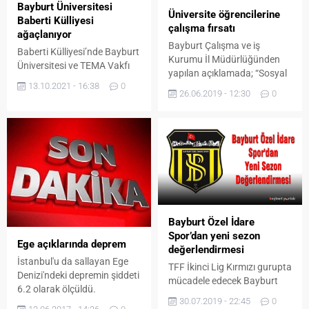
Bayburt Üniversitesi
Üniversite öğrencilerine
Baberti Külliyesi
çalışma fırsatı
ağaçlanıyor
Bayburt Çalışma ve iş
Baberti Külliyesi’nde Bayburt
Kurumu İl Müdürlüğünden
Üniversitesi ve TEMA Vakfı
yapılan açıklamada; “Sosyal
işbirliğiyle meyve fidanı
13.10.2021 - 16:38
0
Çalışma Programları,
dikimi etkinliği
26.06.2019 - 12:30
0
üniversite öğrencilerinin bir
gerçekleştirildi. Bayburt
yandan kamu kurumlarında
Üniversitesinde, sosyal
toplumsal faydası olan
farkındalık oluşturmak ve
işlerde çalışabilecekleri, diğer
külliye alanlarında yeşil
yandan mesleki niteliklerini
alanları zenginleştirmek
geliştirebilecekleri
amacıyla yaklaşık 200 adet
programlardır.” denildi.
meyve fidanı toprakla
Program düzenlenebilecek
buluşturuldu. Etkinliğe,
alanlar; Doğanın korunması
personel ve öğrenciler yoğun
Bayburt Özel İdare
Kültürel mirasın
ilgi gösterdi. Bâbertî
Spor’dan yeni sezon
restorasyonu, korunması ve
Ege açıklarında deprem
Külliyesinde gerçekleştirilen
değerlendirmesi
tanıtılması Kütüphanelerin
ağaçlandırma etkinliğine
İstanbul'u da sallayan Ege
bakımı ve düzeni Kamu
TFF İkinci Lig Kırmızı gurupta
Rektör Prof. Dr. Mutlu
Denizi'ndeki depremin şiddeti
kurumlarının kültürel ve
mücadele edecek Bayburt
Türkmen’in yanı...
6.2 olarak ölçüldü.
sosyal...
Özel İdare Spor yönetimi ve
30.07.2019 - 22:45
0
Kulüp Başkanı Muhammet