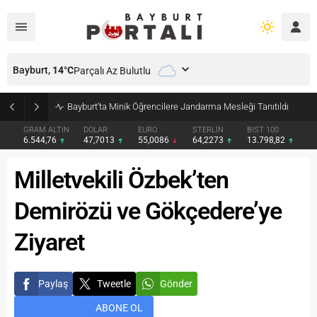
Bayburt,
14
°C
Parçalı Az Bulutlu
Bayburt’ta Minik Öğrencilere Jandarma Mesleği Tanıtıldı
GRAM ALTIN
DOLAR
EURO
STERLİN
BIST 100
6.544,76
47,7013
55,0086
64,2273
13.798,82
Milletvekili Özbek’ten
Demirözü ve Gökçedere’ye
Ziyaret
Paylaş
Tweetle
Gönder
ABONE OL