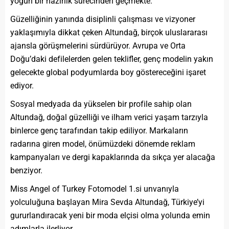
yoğun bir hazırlık sürecinden geçmekte.
Güzelliğinin yanında disiplinli çalışması ve vizyoner
yaklaşımıyla dikkat çeken Altundağ, birçok uluslararası
ajansla görüşmelerini sürdürüyor. Avrupa ve Orta
Doğu’daki defilelerden gelen teklifler, genç modelin yakın
gelecekte global podyumlarda boy göstereceğini işaret
ediyor.
Sosyal medyada da yükselen bir profile sahip olan
Altundağ, doğal güzelliği ve ilham verici yaşam tarzıyla
binlerce genç tarafından takip ediliyor. Markaların
radarına giren model, önümüzdeki dönemde reklam
kampanyaları ve dergi kapaklarında da sıkça yer alacağa
benziyor.
Miss Angel of Turkey Fotomodel 1.si unvanıyla
yolculuğuna başlayan Mira Sevda Altundağ, Türkiye’yi
gururlandıracak yeni bir moda elçisi olma yolunda emin
adımlarla ilerliyor.