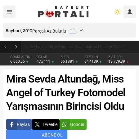
Bayburt,
30
°C
Parçalı Az Bulutlu
Bayburt’ta Minik Öğrencilere Jandarma Mesleği Tanıtıldı
GRAM ALTIN
DOLAR
EURO
STERLİN
BIST 100
6.660,55
47,7111
55,1881
64,4139
13.779,39
Mira Sevda Altundağ, Miss
Angel of Turkey Fotomodel
Yarışmasının Birincisi Oldu
Paylaş
Tweetle
Gönder
ABONE OL