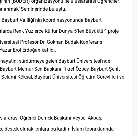
i’nin (BUDER) organizasyonu ile uluslararası Öğrenciler,
ırlanmak’ Seminerinde buluştu.
ve Bayburt Valiliği’nin koordinasyonunda Bayburt
nlarca Renk Yüzlerce Kültür Dünya 5’ten Büyüktür” proje
iversitesi Profesör Dr. Gökhan Budak Konferans
azar Erol Erdoğan katıldı.
 hayatını sürdürmeye gelen Bayburt Üniversitesi’nde
 Bayburt Memur-Sen Başkanı Fikret Özbey, Bayburt Şehit
Selami Köksal, Bayburt Üniversitesi Öğretim Görevlileri ve
 Uluslararası Öğrenci Dernek Başkanı Veysel Akbaş,
ze destek olmak, onlara bu kadim İslam topraklarında