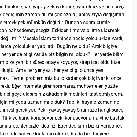
onunu bırakın şuan yapay zekâyı konuşuyor olduk ve bu süreç
ık değişimin zaman dilimi çok azaldı, dolayısıyla değişimin
fade etmek pek mümkün değildir. Bundan sonra cümle
rından bahsedemeyeceğiz. Eskiden ilme ve bilime ulaşmak
ı değil mi ? Mesela İslam tarihinde hadis yolculukları vardı,
larca yolculuklar yapılırdı. Bugün ne oldu? Artık bilgiye
, her yer de bilgi var da biz bilgin mi olduk? Her yerde bilim
m bize yeni bir süreç ortaya koyuyor, kitap icat oldu bize
 düştü. Ama her yer yazı, her yer bilgi olunca yeni
mak. Temel problemimiz bu, o kadar çok bilgi var ki önce
rekir. Eğer internete girer sorarsanız muhtemelen yüzde
bir bilgeye ulaşırsınız akademik metinleri kast etmiyorum.
bilgin mi yada uzman mı olduk? Tabi ki hayır o zaman ne
şlenmesi gerekiyor. Peki, yavaş yavaş önümüze hangi süreç
ar. Türkiye bunu konuşuyor peki konuşuyor ama yine baştaki
nu üretenler bizler değiliz. Eğer değişimi bizler yönetmek
 takdirde sadece kullanan oluruz, bu da bizi bir yere