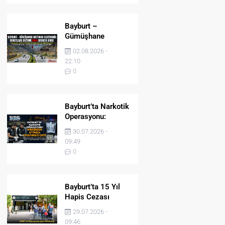
Bayburt –
Gümüşhane
Hattında Elektronik
02.08.2026 -
Denetleme Sistemi
22:10
(EDS) Devreye Girdi
0
Bayburt’ta Narkotik
Operasyonu:
Midesinden 47
30.07.2026 -
Parça Uyuşturucu
09:49
Çıktı!
0
Bayburt’ta 15 Yıl
Hapis Cezası
Bulunan Şahıs
29.07.2026 -
JASAT’ın
09:46