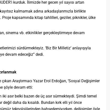
UDER’i kurduk. İlimizde her gecen yıl sayısı artan
 kayıtsız kalmamak adına arkadaşlarımızla birlikte
roje kapsamında kitap tahlilleri, geziler, piknikler, ülke
arı, sinema vb. etkinlikler gerçekleştirmeye devam
lerimizi sürdürmekteyiz. ‘Biz Bir Milletiz’ anlayışıyla
eye devam edeceğiz” dedi.
zırlanmak
ıkan Araştırmacı Yazar Erol Erdoğan, ‘Sosyal Değişimler
e şöyle devam etti:
en iki asır belki bazen de üç asır sürmekteydi. Şimdi temel
r değil daha da kısaldı. Bundan kırk elli yıl önce
ünümüz teknolojilerinden bahsedemiyorken, değişimler öyle