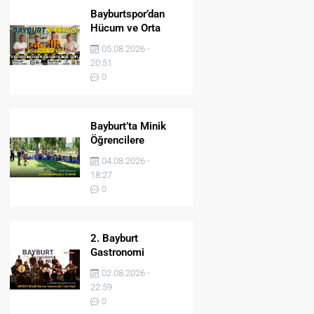
Bayburtspor’dan
Hücum ve Orta
Sahaya İki Önemli
05.08.2026 -
Takviye
20:51
0
Bayburt’ta Minik
Öğrencilere
Jandarma Mesleği
04.08.2026 -
Tanıtıldı
18:27
0
2. Bayburt
Gastronomi
Festivali BAYDER
02.08.2026 -
Müzik Korosu
22:59
Konseriyle Final
0
Yaptı