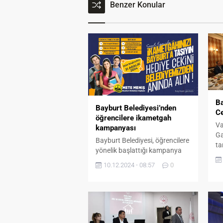
Benzer Konular
Ba
Bayburt Belediyesi’nden
Ce
öğrencilere ikametgah
Va
kampanyası
Ga
Bayburt Belediyesi, öğrencilere
ta
yönelik başlattığı kampanya
pr
kapsamında, ikametini
ön
10.12.2024 - 08:57
0
Bayburt'a alan tüm öğrencilere
so
belirli belgelerle birlikte başvuru
Us
yapmaları halinde hediye çeki
Ba
verecek.
ça
BG