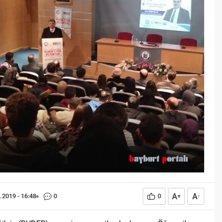
Öğreniriz?
Öğrenme, istisnasız tüm
toplumların gelişiminde ve
değişiminde geniş yer etmiş
hayati öneme sahip bir olgu
olarak tarih boyunca konu olmuş
temel bir insan işlevidir.
Öğrenme eğitim bilimcilerce
kişinin çevresi ile etkileşimi
sonucunda meydana gelen kalıcı
izli bilişsel, duyuşsal ve
davranışsal...
A
A
.2019 - 16:48
0
0
+
-