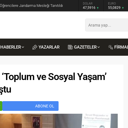
GRAM ALTIN
DOLAR
EURO
 Öğrencilere Jandarma Mesleği Tanıtıldı
6.521,34
47,5916
55,0829
HABERLER
YAZARLAR
GAZETELER
FİRMA
r ‘Toplum ve Sosyal Yaşam’
ştu
Recep
Kayalı
29.04.2026 - 12:23
r
ABONE OL
Duyularla mı, Duygularla mı