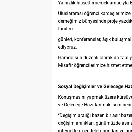
Yalnızlık hissettirmemek amacıyla B
Uluslararası öğrenci kardeşlerimize
derneğimiz bünyesinde proje yazdık. P
tanıtım
günleri, konferanslar, âşık buluşmal
ediyoruz.
Hamdolsun düzenli olarak da faaliyet
Misafir öğrencilerimize hizmet etm
Sosyal Değişimler ve Geleceğe Ha
Konuşmasını yapmak üzere kürsüye ç
ve Geleceğe Hazırlanmak’ seminerin
‘’Değişim aralığı bazen bir asır baz
değişim aralıkları, günümüzde asırla
internetten, cep telefonundan ve g