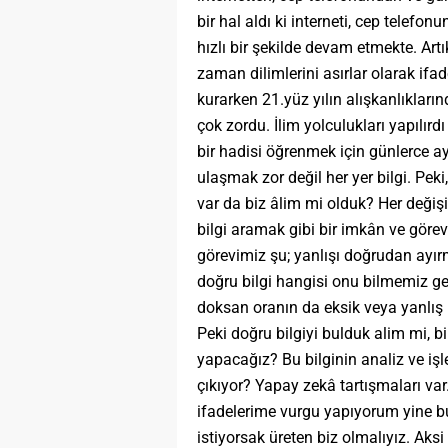
bir hal aldı ki interneti, cep telef
hızlı bir şekilde devam etmekte. Art
zaman dilimlerini asırlar olarak i
kurarken 21.yüz yılın alışkanlıkla
çok zordu. İlim yolculukları yapılırd
bir hadisi öğrenmek için günlerce ay
ulaşmak zor değil her yer bilgi. Peki
var da biz âlim mi olduk? Her değişi
bilgi aramak gibi bir imkân ve görev
görevimiz şu; yanlışı doğrudan ayır
doğru bilgi hangisi onu bilmemiz ge
doksan oranın da eksik veya yanlış 
Peki doğru bilgiyi bulduk alim mi, 
yapacağız? Bu bilginin analiz ve i
çıkıyor? Yapay zekâ tartışmaları v
ifadelerime vurgu yapıyorum yine bu
istiyorsak üreten biz olmalıyız. Aksi