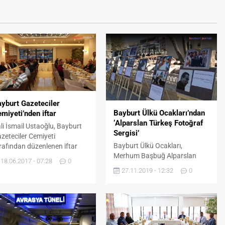
yburt Gazeteciler
Bayburt Ülkü Ocakları’ndan
miyeti’nden iftar
‘Alparslan Türkeş Fotoğraf
li İsmail Ustaoğlu, Bayburt
Sergisi’
zeteciler Cemiyeti
Bayburt Ülkü Ocakları,
rafından düzenlenen iftar
Merhum Başbuğ Alparslan
ogramına katıldı. Program
18.06.2017 - 07:28
0
Türkeş’in 102. Doğum Günü
cesinde basın mensuplarıyla
27.11.2019 - 12:32
0
dolayısıyla Türk Dünyası Parkı
hbet eden Vali İsmail
önünde fotoğraf sergisi
taoğlu, Gazeteciler Cemiyeti
düzenledi. Bayburt Ülkü
şkanı Yaşar Yıldız’dan
Ocakları Başkanı Yunus Emre
lışmaları hakkında bilgi aldı.
ZENGİN, Başbuğ Alparslan
C Başkanı Yaşar Yıldız