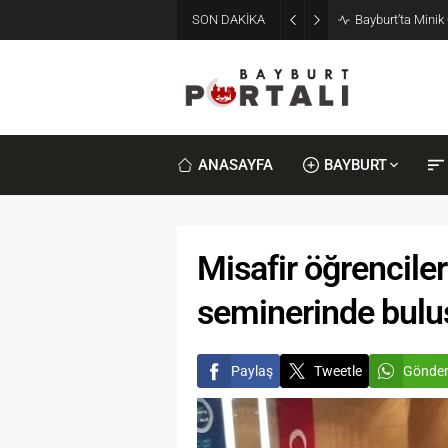
SON DAKİKA
Bayburt’ta Minik
ANASAYFA
BAYBURT
Misafir öğrencile
seminerinde bulu
Paylaş
Tweetle
Gönde