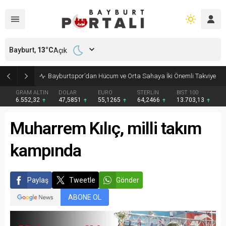
Bayburt,
13
°C
Açık
Bayburt’ta Minik Öğrencilere Jandarma Mesleği Tanıtıldı
GRAM ALTIN
DOLAR
EURO
STERLİN
BIST 100
6.552,32
47,5851
55,1265
64,2466
13.703,13
Muharrem Kılıç, milli takım
kampında
Paylaş
Tweetle
Gönder
ABONE OL