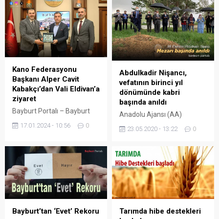
Kano Federasyonu
Abdulkadir Nişancı,
Başkanı Alper Cavit
vefatının birinci yıl
Kabakçı’dan Vali Eldivan’a
dönümünde kabri
ziyaret
başında anıldı
Bayburt Portalı – Bayburt
Anadolu Ajansı (AA)
Valisi Mustafa Eldivan,
Muhabiri Abdulkadir Nişancı,
17.01.2024 - 10:56
0
23.05.2020 - 13:22
0
Türkiye Kano Federasyonu
vefatının birinci yıl
Başkanı Alper Cavit Kabakçı
dönümünde kabri başında
ve beraberindeki Bayburt
anıldı. Geçen yıl 10 Mayıs’ta
Üniversitesi Rektörü Prof. Dr.
Bayburt – Trabzon il
Mutlu Türkmen’i
sınırındaki Soğanlı Dağları
makamında kabul etti. Bir
Derebaşı virajları mevkiinde
dizi ziyaretlerde bulunmak
sürdürülen karla mücadele
üzere İlimize gelen
çalışmalarını görüntülerken
Federasyon Başkanı
Bayburt’tan ‘Evet’ Rekoru
Tarımda hibe destekleri
uçuruma düşen AA
Kabakçı, ilimiz Mescit