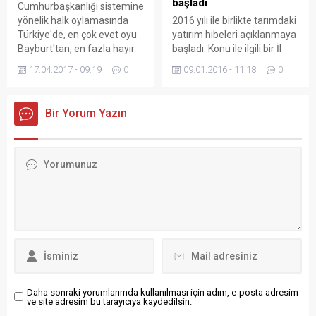
başladı
Muhabiri Abdulkadir
Cumhurbaşkanlığı sistemine
Dağları’ndan doğan ve
Nişancı’nın vefatının
yönelik halk oylamasında
2016 yılı ile birlikte tarımdaki
dünyanın en hızlı akan
üzerinden bir yıl geçti.
Türkiye'de, en çok evet oyu
yatırım hibeleri açıklanmaya
nehirleri arasında yer alan
Arama kurtarma
Bayburt'tan, en fazla hayır
başladı. Konu ile ilgili bir İl
Çoruh...
çalışmalarının on üçüncü
oyu ise Tunceli'den çıktı.
Gıda Tarım ve Hayvancılık
17.04.2017 - 09:19
0
09.01.2016 - 11:18
0
gününde cansız...
Müdürü Abdulkadir
KARABULUT yaptığı
açıklamada şunları söyledi.
Bir Yorum Yazın
“DOKAP Hayvancılık Projeleri
kapsamında 10-49 baş arası
büyükbaş, 100-200 baş
arası küçükbaş ahır veya ağıl
yapımına ve tadilatına % 50
hibe desteği
sağlanmaktadır. 04.01.2016
tarihi...
Daha sonraki yorumlarımda kullanılması için adım, e-posta adresim
ve site adresim bu tarayıcıya kaydedilsin.