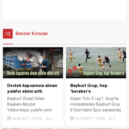
Benzer Konular
Destek kapsamına alınan
Bayburt Grup, hep
yulafın ekimi arttı
‘beraber’e
Bayburt Ziraat Odası
Süper Toto 3. Lig 1. Grup’ta
Başkanı Abuzer
mücadeleden Bayburt Grup
Yıldırımtepe, yulafın yem
İl Özel İdare Spor sahasında
bitkisi destek kapsamına
ağırladığı 12 Bingöl Spor ile
23.03.2017 - 07:32
0
15.10.2017 - 15:35
0
alınmasının ilimizde yulaf
golsüz berabere kaldı.
ekimini arttırdığını söyledi.