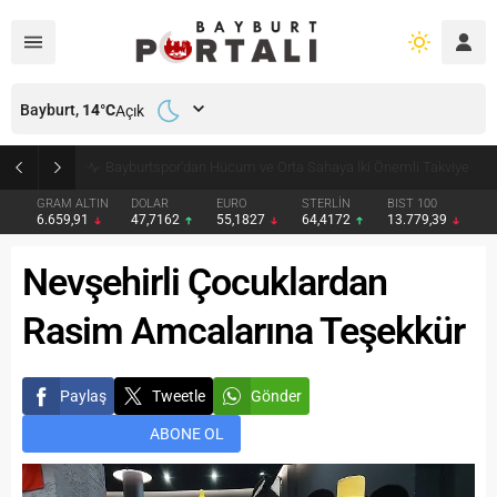
Bayburt,
14
°C
Açık
Bayburt’ta Minik Öğrencilere Jandarma Mesleği Tanıtıldı
GRAM ALTIN
DOLAR
EURO
STERLİN
BIST 100
6.659,91
47,7162
55,1827
64,4172
13.779,39
Nevşehirli Çocuklardan
Rasim Amcalarına Teşekkür
Paylaş
Tweetle
Gönder
ABONE OL