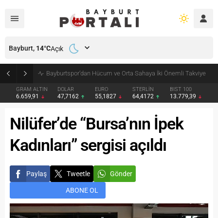
Bayburt,
14
°C
Açık
Bayburt’ta Minik Öğrencilere Jandarma Mesleği Tanıtıldı
GRAM ALTIN
DOLAR
EURO
STERLİN
BIST 100
6.659,91
47,7162
55,1827
64,4172
13.779,39
Nilüfer’de “Bursa’nın İpek
Kadınları” sergisi açıldı
Paylaş
Tweetle
Gönder
ABONE OL