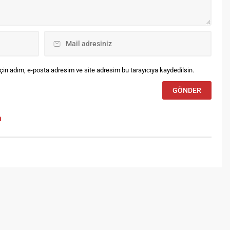
tın, 2 gümüş ve 2 bronz
mak...
in adım, e-posta adresim ve site adresim bu tarayıcıya kaydedilsin.
m