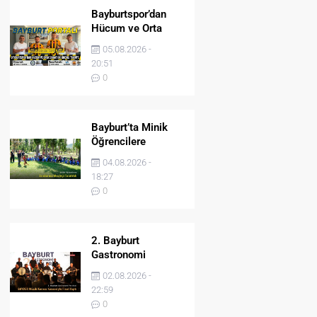
Bayburtspor’dan
Hücum ve Orta
Sahaya İki Önemli
05.08.2026 -
Takviye
20:51
0
Bayburt’ta Minik
Öğrencilere
Jandarma Mesleği
04.08.2026 -
Tanıtıldı
18:27
0
2. Bayburt
Gastronomi
Festivali BAYDER
02.08.2026 -
Müzik Korosu
22:59
Konseriyle Final
0
Yaptı