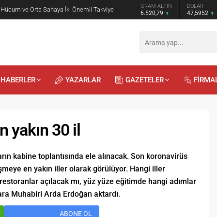
GRAM ALTIN
DOLAR
EURO
 Hücum ve Orta Sahaya İki Önemli Takviye
6.520,79
47,5952
55,0575
HABERLER
YAZARLAR
GAZETELER
FİRMA
 yakın 30 il
rın kabine toplantısında ele alınacak. Son koronavirüs
meye en yakın iller olarak görülüyor. Hangi iller
Recep
Kayalı
29.04.2026 - 12:2
estoranlar açılacak mı, yüz yüze eğitimde hangi adımlar
ara Muhabiri Arda Erdoğan aktardı.
Duyularla mı, Duygularla 
r
ABONE OL