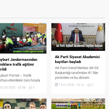
Ak Parti Siyaset Akademisi
ayburt Jandarmasından
kayıtları başladı
niklere trafik eğitimi
AK Parti Genel Merkez AR-GE
rildi
Başkanlığı tarafından 81 İlde
yburt Portalı – Trafik
yürütülen ve bu dönem
ftası etkinlikleri tüm hızıyla
“1919’dan 2019’a Milletin
15.01.2018 - 15:10
0
vam ederken, geleceğin
Emrinde Aydınlık Geleceğe’
01.05.2025 - 23:58
0
linçli sürücüleri ve yayaları
sloganı ile başlayacak ve
acak minik öğrenciler de
“Dünya 5’ten Büyüktür; 2023
utulmadı. Bu kapsamda,
Vizyonu; Yerli ve Milli Ekonomi”
zlı Şentürk Kızılay Anaokulu
konularında eğitimlerin