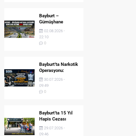
Bayburt –
Gümüşhane
Hattında Elektronik
02.08.2026 -
Denetleme Sistemi
22:10
(EDS) Devreye Girdi
0
Bayburt’ta Narkotik
Operasyonu:
Midesinden 47
30.07.2026 -
Parça Uyuşturucu
09:49
Çıktı!
0
Bayburt’ta 15 Yıl
Hapis Cezası
Bulunan Şahıs
29.07.2026 -
JASAT’ın
09:46