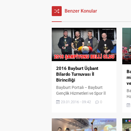
Benzer Konular
2016 Bayburt Üçbant
B
Bilardo Turnuvası İl
mi
Birinciliği
ve
Bayburt Portalı – Bayburt
Ba
Gençlik Hizmetleri ve Spor İl
Ha
Müdürlüğü tarafından 2016 yılı
23.01.2016 - 09:42
0
de
il birinciliği için üç bant bilardo
bi
turnuvası gerçekleştirildi.
ol
Lisanslı sporcuların birbirleriyle
un
kıyasıya mücadele ettiği
Na
turnuva Gençlik Merkezi ev