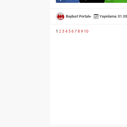
Bayburt Portalı
Yayınlama: 01.03
1
2
3
4
5
6
7
8
9
10