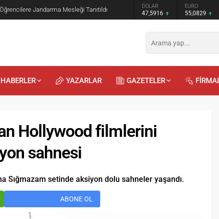
GRAM ALTIN
DOLAR
EURO
 Öğrencilere Jandarma Mesleği Tanıtıldı
6.521,34
47,5916
55,0829
HABERLER
YAZARLAR
GAZETELER
FİRMA
n Hollywood filmlerini
yon sahnesi
Recep
Kayalı
ana Sığmazam setinde aksiyon dolu sahneler yaşandı.
29.04.2026 - 12:23
r
ABONE OL
Duyularla mı, Duygularla mı