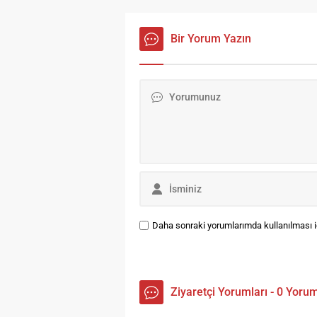
şovlarıyla 9 Eylül’e özel
De
hazırlanacak klipte rol aldı. Ali
ış
Altay’ın ardından Edis sahneye
Bir Yorum Yazın
un
çıktı. İzmir’de 30 Ağustos
il
Zafer Bayramı kutlamalarının
coşkusu, 94’üncü İzmir
Enternasyonal Fuarı (İEF)...
Daha sonraki yorumlarımda kullanılması iç
Ziyaretçi Yorumları - 0 Yoru