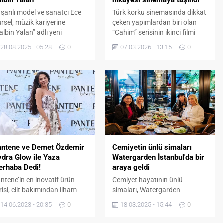
lbin Yalan
hikayesi sinemaya taşındı
şarılı model ve sanatçı Ece
Türk korku sinemasında dikkat
rsel, müzik kariyerine
çeken yapımlardan biri olan
albin Yalan” adlı yeni
“Cahim” serisinin ikinci filmi
rkısıyla güçlü bir adım daha
“Cahim 2”, 13 Mart’ta
28.08.2025 - 05:28
0
07.03.2026 - 13:15
0
ıyor. Sözleri Ramazan
sinemaseverlerle buluşmaya
zılpınar’a, müziği ve aranjesi
hazırlanıyor. Yönetmenliğini ve
rahim Küçükoğlu’na ait olan
senaristliğini Doğukan Mısır’ın
rkının yapımcılığını bizzat
üstlendiği film, gerçek
e Gürsel üstleniyor. Şarkının
olaylardan esinlenen hikâyesi
ğıtımı ise Türkiye’nin önde
ve güçlü oyuncu kadrosuyla
len müzik şirketlerinden
korku türünün meraklılarını
C tarafından yapılacak.
yeniden karanlık bir hikâyenin
dialı Bir Klip: Şile’de Çekildi...
içine davet ediyor. Filmde, gişe
rekorları kıran Dabbe
antene ve Demet Özdemir
Cemiyetin ünlü simaları
serisinin...
dra Glow ile Yaza
Watergarden İstanbul'da bir
erhaba Dedi!
araya geldi
ntene’in en inovatif ürün
Cemiyet hayatının ünlü
risi, cilt bakımından ilham
simaları, Watergarden
an Yeni Pantene Hydra Glow
İstanbul’un ev sahipliğinde
14.06.2023 - 20:35
0
18.03.2025 - 15:44
0
in Soho House Rooftop’ta
düzenlenen davette bir araya
zenlenen lansman etkinliği
geldi. Kaşıbeyaz Restaurant’ta