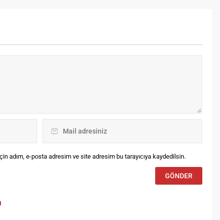
met Özdemir’in saçlarının
gerçekleşen davet, misafirlere
ıltısı ve Gaye Su Akyol’un
unutulmaz bir akşam sundu.
utulmaz canlı performansı
İftar yemeği boyunca konuklar,
e yaza damgasını vurdu.
sıcak ve samimi sohbetler
eşliğinde keyifli bir atmosferde
vakit geçirdi. Geceye katılan
isimler arasında iş ve sosyal
çevrelerinde büyük yankı
uyandıran Begüm Tacir, Elif...
in adım, e-posta adresim ve site adresim bu tarayıcıya kaydedilsin.
m