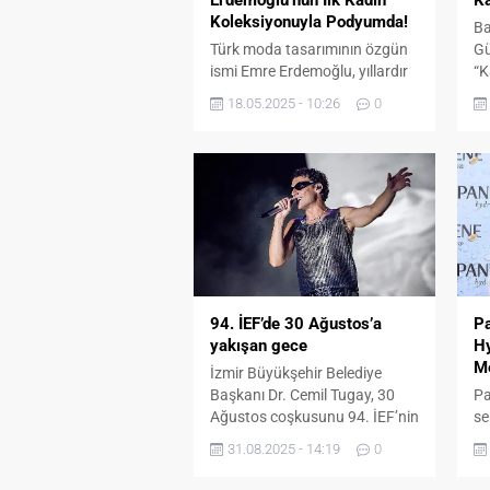
Erdemoğlu’nun İlk Kadın
Ka
Koleksiyonuyla Podyumda!
Ba
Türk moda tasarımının özgün
Gü
ismi Emre Erdemoğlu, yıllardır
“K
erkek giyiminde inşa ettiği
şa
18.05.2025 - 10:26
0
güçlü estetiği şimdi kadın
at
modasına taşıyor. İlk kadın
Kı
koleksiyonu “Barlas”, Bakü
İb
Fashion Week sahnesinde
şa
zamansız bir zarafet ve
Ec
modern gücün kutlaması
da
olarak moda dünyasıyla
ge
buluşuyor. Güç, Zarafet ve
DM
Zamanın Ötesinde Bir Stil
İd
“Barlas”, yalnızca bir
94. İEF’de 30 Ağustos’a
P
koleksiyon değil;...
yakışan gece
Hy
M
İzmir Büyükşehir Belediye
Başkanı Dr. Cemil Tugay, 30
Pa
Ağustos coşkusunu 94. İEF’nin
se
Çim Konserleri’nde İzmirlilerle
al
31.08.2025 - 14:19
0
kutladı. Ali Altay konserinde
iç
İzmirliler, Türk bayrağı ve ışık
dü