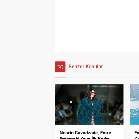
Benzer Konular
Nesrin Cavadzade, Emre
Ec