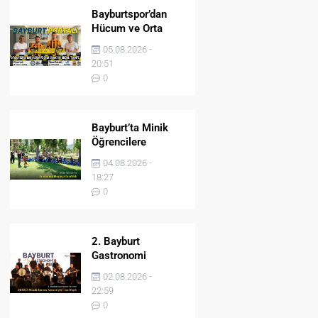
Bayburtspor’dan
Hücum ve Orta
Sahaya İki Önemli
05.08.2026 -
Takviye
20:51
0
Bayburt’ta Minik
Öğrencilere
Jandarma Mesleği
04.08.2026 -
Tanıtıldı
18:27
0
2. Bayburt
Gastronomi
Festivali BAYDER
02.08.2026 -
Müzik Korosu
22:59
Konseriyle Final
0
Yaptı