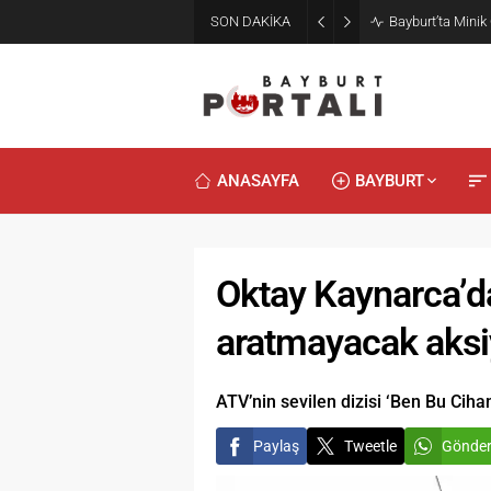
SON DAKİKA
Bayburt’ta Minik
ANASAYFA
BAYBURT
Oktay Kaynarca’da
aratmayacak aksi
ATV’nin sevilen dizisi ‘Ben Bu Cih
Paylaş
Tweetle
Gönde