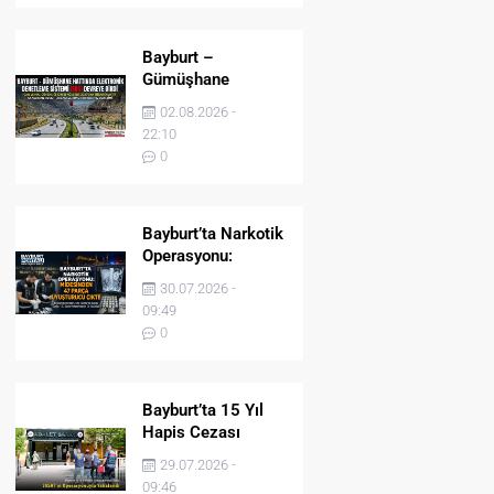
Bayburt –
Gümüşhane
Hattında Elektronik
02.08.2026 -
Denetleme Sistemi
22:10
(EDS) Devreye Girdi
0
Bayburt’ta Narkotik
Operasyonu:
Midesinden 47
30.07.2026 -
Parça Uyuşturucu
09:49
Çıktı!
0
Bayburt’ta 15 Yıl
Hapis Cezası
Bulunan Şahıs
29.07.2026 -
JASAT’ın
09:46