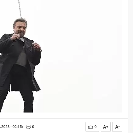
Öğreniriz?
Öğrenme, istisnasız tüm
toplumların gelişiminde ve
değişiminde geniş yer etmiş
hayati öneme sahip bir olgu
olarak tarih boyunca konu olmuş
temel bir insan işlevidir.
Öğrenme eğitim bilimcilerce
kişinin çevresi ile etkileşimi
sonucunda meydana gelen kalıcı
izli bilişsel, duyuşsal ve
davranışsal...
A
A
.2023 - 02:15
0
0
+
-