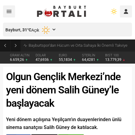
Bayburt,
31
°C
Açık
Bayburt’ta Minik Öğrencilere Jandarma Mesleği Tanıtıldı
GRAM ALTIN
DOLAR
EURO
STERLİN
BIST 100
6.659,26
47,6936
55,1834
64,4281
13.779,39
Olgun Gençlik Merkezi’nde
yeni dönem Salih Güney’le
başlayacak
Yeni dönem açılışına Yeşilçam’ın duayenlerinden ünlü
sinema sanatçısı Salih Güney de katılacak.