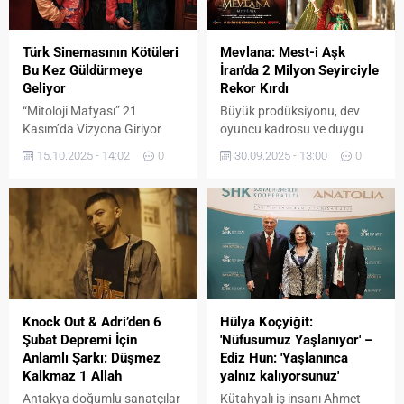
Türk Sinemasının Kötüleri
Mevlana: Mest-i Aşk
Bu Kez Güldürmeye
İran’da 2 Milyon Seyirciyle
Geliyor
Rekor Kırdı
“Mitoloji Mafyası” 21
Büyük prodüksiyonu, dev
Kasım’da Vizyona Giriyor
oyuncu kadrosu ve duygu
Yapımcılığını Content Turkey
yüklü hikâyesiyle dikkat
15.10.2025 - 14:02
0
30.09.2025 - 13:00
0
ve 6.His’in üstlendiği,
çeken “Mevlana: Mest-i Aşk”,
yönetmenliğini Orçun
vizyona girdiği İran’da
Benli’nin yaptığı komedi dolu
komedi olmayan filmler
macera filmi “Mitoloji
dalında (Tarihi – Dram) 2
Mafyası”, 21 Kasım’da
milyon 85 bin izleyiciye
sinemaseverlerle buluşuyor.
ulaşarak rekor kırdı. Şimdi
Çanakkale Geyikli’de
sıra Türkiye’de! 17 Ekim’de
başlayan ve İstanbul’da
vizyona girecek film,
tamamlanan çekimlerin
şimdiden sinemaseverler
Knock Out & Adri’den 6
Hülya Koçyiğit:
ardından vizyona hazırlanan
arasında büyük heyecan
Şubat Depremi İçin
'Nüfusumuz Yaşlanıyor' –
film, güçlü oyuncu kadrosu
yarattı. Yönetmenliğini
Anlamlı Şarkı: Düşmez
Ediz Hun: 'Yaşlanınca
ve eğlenceli hikayesiyle
Hassan Fathi’nin
Kalkmaz 1 Allah
yalnız kalıyorsunuz'
izleyiciyi kahkaha dolu bir
üstlendiği...
Antakya doğumlu sanatçılar
Kütahyalı iş insanı Ahmet
serüvene davet ediyor....