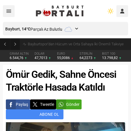
Bayburt,
14
°C
Parçalı Az Bulutlu
Bayburt’ta Minik Öğrencilere Jandarma Mesleği Tanıtıldı
GRAM ALTIN
DOLAR
EURO
STERLİN
BIST 100
6.544,76
47,7013
55,0086
64,2273
13.798,82
Ömür Gedik, Sahne Öncesi
Traktörle Hasada Katıldı
Paylaş
Tweetle
Gönder
ABONE OL