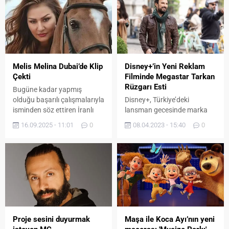
Disney+’in Yeni Reklam
Melis Melina Dubai’de Klip
Filminde Megastar Tarkan
Çekti
Rüzgarı Esti
Bugüne kadar yapmış
Disney+, Türkiye’deki
olduğu başarılı çalışmalarıyla
lansman gecesinde marka
isminden söz ettiren İranlı
yüzü olduğunu duyurduğu
oyuncu ve şarkıcı Melis
08.04.2023 - 15:40
0
16.09.2025 - 11:01
0
megastar Tarkan’ın rol aldığı
Melina, şimdi de 2 şarkıdan
yeni reklam filminde izleyiciyi
oluşan singlesini piyasaya
bambaşka dünyaları keşfe
sürmeye hazırlanıyor.
davet ediyor.
Yönetmenliğini Kerem
Özdemi’in yaptığı ‘ 5 Para’ ve
Suat Sakarya’nın
yönetmenliğini yaptığı
‘Yazılıp Adın Sol Tarafımda’
şarkılarının klibini reklam
Proje sesini duyurmak
Maşa ile Koca Ayı’nın yeni
işlerini yürüttüğü Dubai