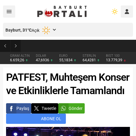
Bayburt,
31
°C
Açık
Bayburt’ta Minik Öğrencilere Jandarma Mesleği Tanıtıldı
GRAM ALTIN
DOLAR
EURO
STERLİN
BIST 100
6.659,26
47,6936
55,1834
64,4281
13.779,39
PATFEST, Muhteşem Konser
ve Etkinliklerle Tamamlandı
Paylaş
Tweetle
Gönder
ABONE OL