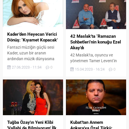
Kader’den Heyecan Verici
42 Maslak’ta ‘Ramazan
Dönüş: ‘Kıyamet Kopacak’
Sohbetleri’nin konuğu Ezel
Fantazi müziğin güçlü sesi
Akay’dı
Kader, uzun bir aranın
42 Maslak'ta, oyuncu ve
ardından müzik dünyasına
yönetmen Tamer Levent'in
muhteşem bir geri dönüş
moderatörlüğünü yaptığı,
27.06.2023 - 11:34
0
15.04.2023 - 16:24
0
yaptı! Yeni şarkısı "Kıyamet
‘Ramazan Sohbetleri’nin
Kopacak" ile hayranlarını
konuğu ünlü yönetmen Ezel
büyüleyecek.
Akay oldu.
Tuğba Özay'ın Yeni Klibi
Kubat’tan Annem
'Vallahi de Bilmiyorum' İlk
Ankara'ya Özel Türkü: