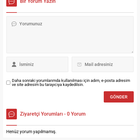
Bir Yorum Yazın
Uzmanı Prof. Dr. Bilgi Baca
Bozkaya’nın sunumu ve Suat
ortak bir açıklama yaptı.
Yanç’ın yapımcılığıyla
Başhekim Dr. Engin
hazırlanan program, 25 Eylül
Çakmakçı, sanatçının tedavi
Perşembe günü saat
sürecine yönelik şu bilgileri
20.00’de yeni bölümüyle
verdi: “7 Nisan Salı günü
yayında olacak. İşte yeni
yüksek ateş ve tansiyon...
bölümden bazı detaylar:
Serkan Kaya’dan Rapçilere
Çıkış: Ünlü sanatçı Serkan
Kaya’nın rap dünyasına
yönelik eleştirileri gündeme
bomba gibi...
Daha sonraki yorumlarımda kullanılması için adım, e-posta adresim
ve site adresim bu tarayıcıya kaydedilsin.
Ziyaretçi Yorumları - 0 Yorum
Henüz yorum yapılmamış.