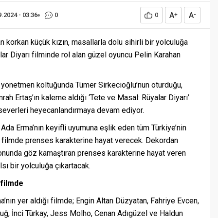
A
A
9.2024 - 03:36
0
0
+
-
 korkan küçük kızın, masallarla dolu sihirli bir yolculuğa
lar Diyarı filminde rol alan güzel oyuncu Pelin Karahan
ği yönetmen koltuğunda Tümer Sirkecioğlu’nun oturduğu,
ah Ertaş’ın kaleme aldığı ‘Tete ve Masal: Rüyalar Diyarı’
a severleri heyecanlandırmaya devam ediyor.
 Ada Erma’nın keyifli uyumuna eşlik eden tüm Türkiye’nin
, filmde prenses karakterine hayat verecek. Dekordan
sonunda göz kamaştıran prenses karakterine hayat veren
sı bir yolculuğa çıkartacak.
 filmde
’nın yer aldığı filmde; Engin Altan Düzyatan, Fahriye Evcen,
uğ, İnci Türkay, Jess Molho, Cenan Adıgüzel ve Haldun