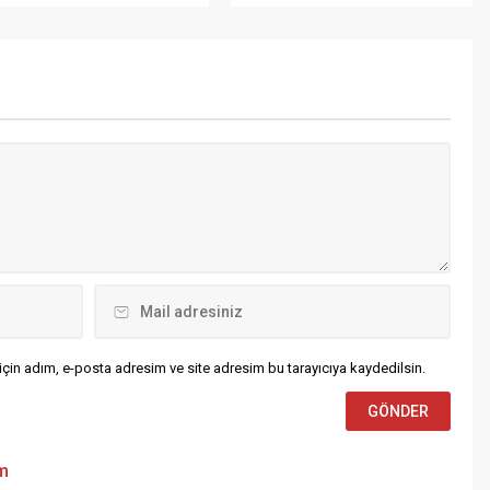
ojelere de olumlu baktığını
lirten güzel oyuncu İrem
lvacıoğlu MAG Haziran
yısına konuk oldu.
çin adım, e-posta adresim ve site adresim bu tarayıcıya kaydedilsin.
um