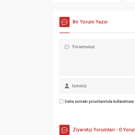
pr
buluşturan görkemli yılbaşı
be
programıyla 2026 yılına
He
unutulmaz bir başlangıç yaptı.
sa
Yılın en iddialı kutlamasına
Bir Yorum Yazın
ev sahipliği yapan Gloria
Serenity Resort ve Gloria Golf
Resort’ta, ünlü sanatçı
Buray’ın konseri damga
vurdu. Buray, Sahnesiyle Yeni
Yıla Damga...
Daha sonraki yorumlarımda kullanılması i
Ziyaretçi Yorumları - 0 Yor