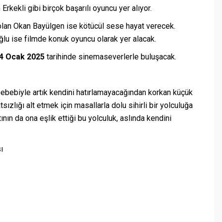
rkekli gibi birçok başarılı oyuncu yer alıyor.
olan Okan Bayülgen ise kötücül sese hayat verecek.
ğlu ise filmde konuk oyuncu olarak yer alacak.
4 Ocak 2025
tarihinde sinemaseverlerle buluşacak.
sebebiyle artık kendini hatırlamayacağından korkan küçük
sızlığı alt etmek için masallarla dolu sihirli bir yolculuğa
tının da ona eşlik ettiği bu yolculuk, aslında kendini
ı