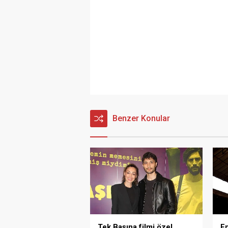
Benzer Konular
Tek Başına filmi özel
E