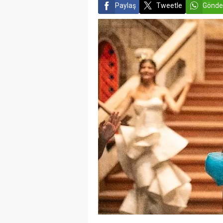
Paylaş
Tweetle
Gönde