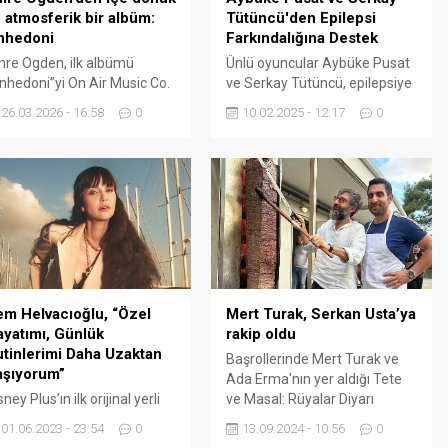
 atmosferik bir albüm:
Tütüncü'den Epilepsi
nhedoni
Farkındalığına Destek
re Ogden, ilk albümü
Ünlü oyuncular Aybüke Pusat
nhedoni”yi On Air Music Co.
ve Serkay Tütüncü, epilepsiye
iketiyle yayımladı. Rap
yönelik toplumsal ön yargıları
26.03.2026 - 16:58
0
10.02.2025 - 12:17
0
melli altyapıları pop ve rock
kırmak ve farkındalığı artırmak
kularıyla buluşturan
amacıyla Epilepsi İçin Bak
hedoni, Emre Ogden’in
farkındalık kampanyasının
rklı dönemlerde yazılmış
gönüllü elçileri oldu. Aybüke
rkılarıyla yeni kayıtlarını bir
Pusat ve Serkay Tütüncü, 10
aya getirdiği karanlık ve içe
Şubat Dünya Epilepsi Günü
nük bir anlatı sunuyor. Adını,
kapsamında epilepsi
şinin eskiden haz aldığı
farkındalığı için ‘Mor Alarm’
ylerden artık zevk alamama
çağrısı yaptı Türk Epilepsi ile
lini tanımlayan anhedoni...
Savaş Derneği tarafından...
em Helvacıoğlu, “Özel
Mert Turak, Serkan Usta’ya
yatımı, Günlük
rakip oldu
tinlerimi Daha Uzaktan
Başrollerinde Mert Turak ve
aşıyorum”
Ada Erma'nın yer aldığı Tete
sney Plus’ın ilk orijinal yerli
ve Masal: Rüyalar Diyarı
zisi “Kaçış”ta yer alan ve
filminin setinde ziyafet yapıldı.
01.06.2023 - 23:54
0
13.09.2024 - 10:56
0
ndan sonraki dijital