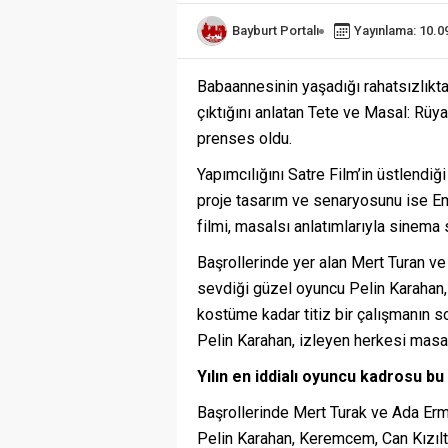
Bayburt Portalı
Yayınlama: 10.0
Babaannesinin yaşadığı rahatsızlıktan
çıktığını anlatan Tete ve Masal: Rüya
prenses oldu.
Yapımcılığını Satre Film’in üstlendi
proje tasarım ve senaryosunu ise Emr
filmi, masalsı anlatımlarıyla sinem
Başrollerinde yer alan Mert Turan ve
sevdiği güzel oyuncu Pelin Karahan
kostüme kadar titiz bir çalışmanın 
Pelin Karahan, izleyen herkesi masal
Yılın en iddialı oyuncu kadrosu bu
Başrollerinde Mert Turak ve Ada Erma
Pelin Karahan, Keremcem, Can Kızılt