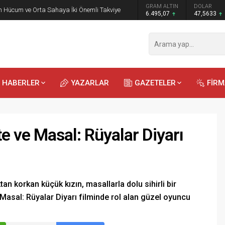
GRAM ALTIN
DOLAR
EURO
 Öğrencilere Jandarma Mesleği Tanıtıldı
6.495,07
47,5633
54,9784
HABERLER
YAZARLAR
GAZETELER
FİR
te ve Masal: Rüyalar Diyarı
Recep
Kayalı
an korkan küçük kızın, masallarla dolu sihirli bir
29.04.2026 - 12:23
 Masal: Rüyalar Diyarı filminde rol alan güzel oyuncu
Duyularla mı, Duygularla mı