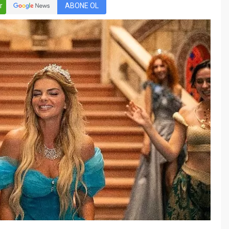
Öğreniriz?
r
ABONE OL
Öğrenme, istisnasız tüm
toplumların gelişiminde ve
değişiminde geniş yer etmiş
hayati öneme sahip bir olgu
olarak tarih boyunca konu olmuş
temel bir insan işlevidir. Öğrenme
eğitim bilimcilerce kişinin çevresi
ile etkileşimi sonucunda meydana
gelen kalıcı izli bilişsel, duyuşsal
ve davranışsal...