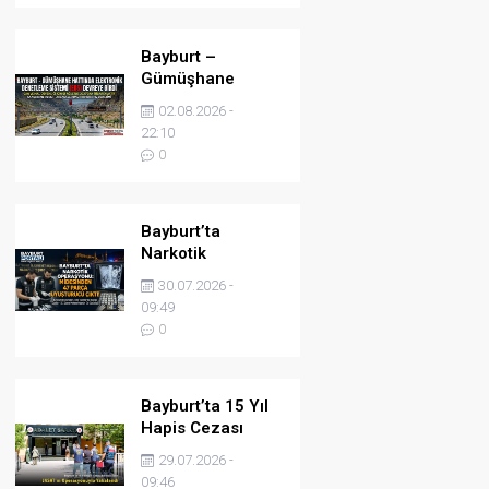
Bayburt –
Gümüşhane
Hattında
02.08.2026 -
Elektronik
22:10
Denetleme
0
Sistemi (EDS)
Devreye Girdi
Bayburt’ta
Narkotik
Operasyonu:
30.07.2026 -
Midesinden 47
09:49
Parça Uyuşturucu
0
Çıktı!
Bayburt’ta 15 Yıl
Hapis Cezası
Bulunan Şahıs
29.07.2026 -
JASAT’ın
09:46