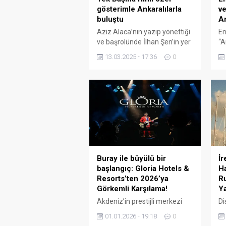
gösterimle Ankaralılarla
ve
buluştu
A
Aziz Alaca’nın yazıp yönettiği
Em
ve başrolünde İlhan Şen’in yer
“A
aldığı Tek Başına filminin özel
et
13.03.2025 - 17:36
0
gösterimi, Ankara’da Kült
te
Kavaklıdere Sineması’nda
do
gerçekleştirildi. Bar müzisyeni
An
Tamer’in, kendi bestelerini
fa
söyleyen saygın bir sanatçı
şa
olma yolculuğunu anlatan
ar
film, sinemaseverlerden
dö
büyük ilgi gördü. Gösterime
ki
filmin yönetmeni Aziz Alaca
şe
ve başrol oyuncusu İlhan Şen
hâ
İr
Buray ile büyülü bir
de katıldı. Sinemanın...
Ha
başlangıç: Gloria Hotels &
Ru
Resorts’ten 2026’ya
Y
Görkemli Karşılama!
Di
Akdeniz’in prestijli merkezi
di
Belek’te yer alan Gloria Hotels
01.01.2026 - 19:18
0
bu
& Resorts, lüksü ve müziği