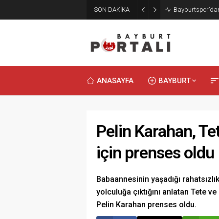
SON DAKİKA
Bayburt’ta Minik
ANASAYFA
BAYBURT
Pelin Karahan, Te
için prenses oldu
Babaannesinin yaşadığı rahatsızlıkt
yolculuğa çıktığını anlatan Tete ve
Pelin Karahan prenses oldu.