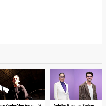
mre Ogden’den içe dönük
Aybüke Pusat ve Serkay