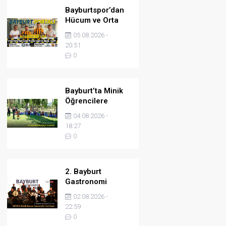
Bayburtspor’dan
Hücum ve Orta
Sahaya İki Önemli
05.08.2026 -
Takviye
20:51
0
Bayburt’ta Minik
Öğrencilere
Jandarma
04.08.2026 -
Mesleği Tanıtıldı
18:27
0
2. Bayburt
Gastronomi
Festivali BAYDER
02.08.2026 -
Müzik Korosu
22:59
Konseriyle Final
0
Yaptı