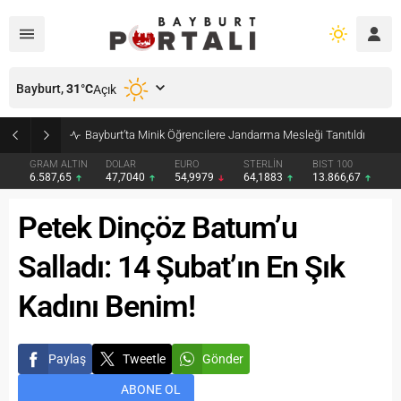
Bayburt,
31
°C
Açık
Bayburt’ta Minik Öğrencilere Jandarma Mesleği Tanıtıldı
GRAM ALTIN
DOLAR
EURO
STERLİN
BIST 100
6.587,65
47,7040
54,9979
64,1883
13.866,67
Petek Dinçöz Batum’u
Salladı: 14 Şubat’ın En Şık
Kadını Benim!
Paylaş
Tweetle
Gönder
ABONE OL