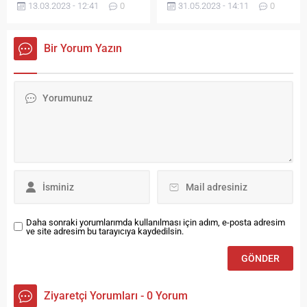
13.03.2023 - 12:41
0
31.05.2023 - 14:11
0
müşteri portföyüne ünlü
isimler ve markalar eklemeye
devam ediyor.
Bir Yorum Yazın
Daha sonraki yorumlarımda kullanılması için adım, e-posta adresim
ve site adresim bu tarayıcıya kaydedilsin.
Ziyaretçi Yorumları - 0 Yorum