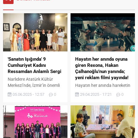
'Sanatın Işığında' 9
Hayatın her anında oyuna
Cumhuriyet Kadını
giren Rexona, Hakan
Ressamdan Anlamlı Sergi
Çalhanoğlu’nun yanında;
yeni reklam filmi yayında!
Narlıdere Atatürk Kültür
Merkezi’nde, İzmir’in önemli
Hayatın her anında hareketin
sanat merkezlerinden biri
destekçisi olan Rexona,
05.06.2025 - 12:57
0
29.04.2025 - 17:21
0
olan Gönül Dinç Sanat
vücut ısısıyla aktifleşerek ter
Atölyesi, “Sanatın Işığında”
kokusu ve ıslaklığı devre dışı
adlı resim sergisinin açılışını
bırakan üstün koruma
gerçekleştirdi. Sergide,
teknolojisiyle deodorant
atölyenin kurucusu Gönül
kategorisinde bir kez daha
Dinç’in yanı sıra, Görsev
oyuna giriyor. Hakan
Özdemir, Gönül Öztürk,
Çalhanoğlu’nu ikinci kez