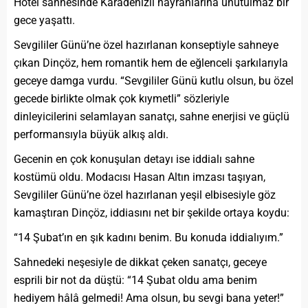
Hotel sahnesinde Karadenizli hayranlarına unutulmaz bir
gece yaşattı.
Sevgililer Günü’ne özel hazırlanan konseptiyle sahneye
çıkan Dinçöz, hem romantik hem de eğlenceli şarkılarıyla
geceye damga vurdu. “Sevgililer Günü kutlu olsun, bu özel
gecede birlikte olmak çok kıymetli” sözleriyle
dinleyicilerini selamlayan sanatçı, sahne enerjisi ve güçlü
performansıyla büyük alkış aldı.
Gecenin en çok konuşulan detayı ise iddialı sahne
kostümü oldu. Modacısı Hasan Altın imzası taşıyan,
Sevgililer Günü’ne özel hazırlanan yeşil elbisesiyle göz
kamaştıran Dinçöz, iddiasını net bir şekilde ortaya koydu:
“14 Şubat’ın en şık kadını benim. Bu konuda iddialıyım.”
Sahnedeki neşesiyle de dikkat çeken sanatçı, geceye
esprili bir not da düştü: “14 Şubat oldu ama benim
hediyem hâlâ gelmedi! Ama olsun, bu sevgi bana yeter!”