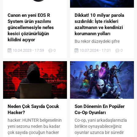
Canon en yeni EOS R
Dikkat! 10 milyar parola
System ürün yazılımı
sızdırıldı: İşte riskleri
güncellemesiyle nefes
azaltmanın ve kendinizi
kesici çözünürlüğün
korumanın yolları
kilidini açıyor
Bu rekor düzeydeki şifre
Görüntüleme
sızıntısı, onlarca yıllık veri
10.04.2023 - 17:59
0
10.07.2024 - 17:01
0
teknolojileri lideri Canon; EOS
ihlallerinden kaynaklanıyor
R3 ve EOS R5 modelleri için
ve gelecekteki saldırılarda
kullanıcılarından gelen geri
kullanılma potansiyeline
bildirimler ve talepler
sahip olduğu belirtiliyor.
doğrultusunda geliştirdiği
yazılım güncellemelerini
kullanıma sunuyor.
Neden Çok Sayıda Çocuk
Son Dönemin En Popüler
Hacker?
Co-Op Oyunları
hacker: HUNTER belgeselinin
Co-op, yani arkadaşlarınızla
yeni sezonu neden bu kadar
birlikte oynayabileceğiniz
çok sayıda çocuğun hacker
oyunlar uzunca bir süredir