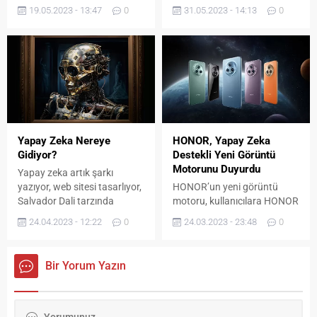
olduğunu sorguluyor.
oyuncuların öncelikli
19.05.2023 - 13:47
0
31.05.2023 - 14:13
0
tercihlerinden.
Yapay Zeka Nereye
HONOR, Yapay Zeka
Gidiyor?
Destekli Yeni Görüntü
Motorunu Duyurdu
Yapay zeka artık şarkı
yazıyor, web sitesi tasarlıyor,
HONOR’un yeni görüntü
Salvador Dali tarzında
motoru, kullanıcılara HONOR
resimler yapıyor, Kendrick
Magic5 Pro'da yapay zeka
24.04.2023 - 12:22
0
24.03.2023 - 23:48
0
Lamar gibi rap yapıyor.
destekli fotoğrafçılık
sunuyor.
Bir Yorum Yazın