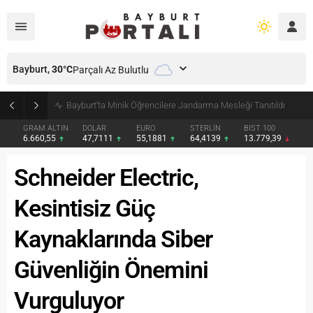
Bayburt,
30
°C
Parçalı Az Bulutlu
Bayburt’ta Minik Öğrencilere Jandarma Mesleği Tanıtıldı
GRAM ALTIN
DOLAR
EURO
STERLİN
BIST 100
6.660,55
47,7111
55,1881
64,4139
13.779,39
Schneider Electric,
Kesintisiz Güç
Kaynaklarında Siber
Güvenliğin Önemini
Vurguluyor